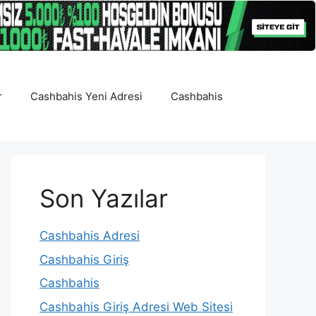
r
Cashbahis Yeni Adresi
Cashbahis
Son Yazılar
Cashbahis Adresi
Cashbahis Giriş
Cashbahis
Cashbahis Giriş Adresi Web Sitesi