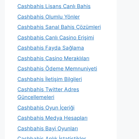
Cashbahis Lisans Canlı Bahis
Cashbahis Olumlu Yönler
Cashbahis Sanal Bahis Çözümleri
Cashbahis Canlı Casino Erişimi
Cashbahis Fayda Sağlama
Cashbahis Casino Meraklıları
Cashbahis Ödeme Memnuniyeti
Cashbahis İletişim Bilgileri
Cashbahis Twitter Adres
Güncellemeleri
Cashbahis Oyun İçeriği
Cashbahis Medya Hesapları
Cashbahis Bayi Oyunları
Cashbahis Anlık İstatistikler