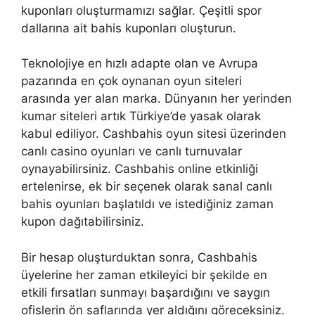
kuponları oluşturmamızı sağlar. Çeşitli spor
dallarına ait bahis kuponları oluşturun.
Teknolojiye en hızlı adapte olan ve Avrupa
pazarında en çok oynanan oyun siteleri
arasında yer alan marka. Dünyanın her yerinden
kumar siteleri artık Türkiye’de yasak olarak
kabul ediliyor. Cashbahis oyun sitesi üzerinden
canlı casino oyunları ve canlı turnuvalar
oynayabilirsiniz. Cashbahis online etkinliği
ertelenirse, ek bir seçenek olarak sanal canlı
bahis oyunları başlatıldı ve istediğiniz zaman
kupon dağıtabilirsiniz.
Bir hesap oluşturduktan sonra, Cashbahis
üyelerine her zaman etkileyici bir şekilde en
etkili fırsatları sunmayı başardığını ve saygın
ofislerin ön saflarında yer aldığını göreceksiniz.