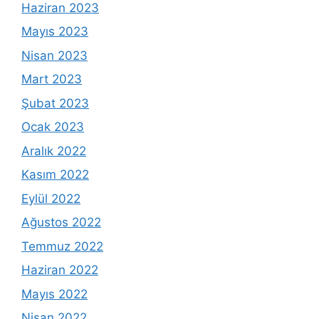
Haziran 2023
Mayıs 2023
Nisan 2023
Mart 2023
Şubat 2023
Ocak 2023
Aralık 2022
Kasım 2022
Eylül 2022
Ağustos 2022
Temmuz 2022
Haziran 2022
Mayıs 2022
Nisan 2022