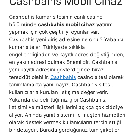
Cashbahis Mobil Cihaz
Cashbahis kumar sitesinin canlı casino
bölümünde
cashbahis mobil cihaz
yatırım
yapmak için çok çeşitli iyi oyunlar var.
Cashbahis yeni giriş adresine ne oldu? Yabancı
kumar siteleri Türkiye’de sıklıkla
engellendiğinden ve kayıtlı adres değiştiğinden,
en yakın adresi bulmak önemlidir. Cashbahis
yeni kayıtlı adresini gösterdiğinde biraz
tereddüt olabilir.
Cashbahis
casino sitesi olarak
tanımlamakta yanılmayız. Cashbahis sitesi,
kullanıcılarla kurulan iletişime değer verir.
Yukarıda da belirttiğimiz gibi Cashbahis,
iletişimi ve müşteri ilişkilerini açıkça çok ciddiye
alıyor. Anında yanıt sistemi ile müşteri hizmetleri
olarak destek vermek kullanıcıların tercih ettiği
bir detaydır. Burada gördüğünüz tüm şirketler