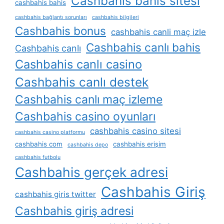
Cashbahis bahis sitesi
cashbahis bahis
cashbahis bağlantı sorunları
cashbahis bilgileri
Cashbahis bonus
cashbahis canli maç izle
Cashbahis canlı bahis
Cashbahis canlı
Cashbahis canlı casino
Cashbahis canlı destek
Cashbahis canlı maç izleme
Cashbahis casino oyunları
cashbahis casino sitesi
cashbahis casino platformu
cashbahis com
cashbahis erişim
cashbahis depo
cashbahis futbolu
Cashbahis gerçek adresi
Cashbahis Giriş
cashbahis giris twitter
Cashbahis giriş adresi