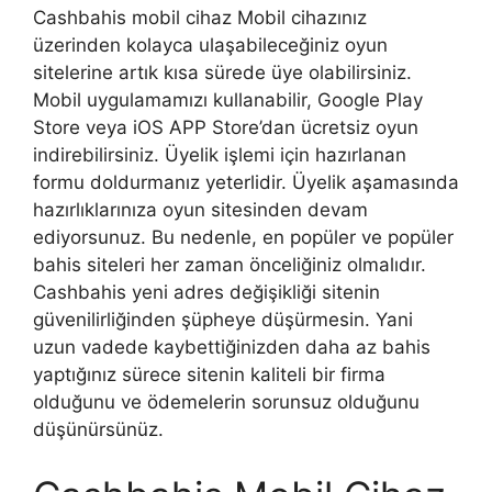
Cashbahis mobil cihaz Mobil cihazınız
üzerinden kolayca ulaşabileceğiniz oyun
sitelerine artık kısa sürede üye olabilirsiniz.
Mobil uygulamamızı kullanabilir, Google Play
Store veya iOS APP Store’dan ücretsiz oyun
indirebilirsiniz. Üyelik işlemi için hazırlanan
formu doldurmanız yeterlidir. Üyelik aşamasında
hazırlıklarınıza oyun sitesinden devam
ediyorsunuz. Bu nedenle, en popüler ve popüler
bahis siteleri her zaman önceliğiniz olmalıdır.
Cashbahis yeni adres değişikliği sitenin
güvenilirliğinden şüpheye düşürmesin. Yani
uzun vadede kaybettiğinizden daha az bahis
yaptığınız sürece sitenin kaliteli bir firma
olduğunu ve ödemelerin sorunsuz olduğunu
düşünürsünüz.