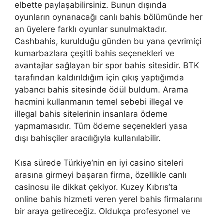
elbette paylaşabilirsiniz. Bunun dışında
oyunların oynanacağı canlı bahis bölümünde her
an üyelere farklı oyunlar sunulmaktadır.
Cashbahis, kurulduğu günden bu yana çevrimiçi
kumarbazlara çeşitli bahis seçenekleri ve
avantajlar sağlayan bir spor bahis sitesidir. BTK
tarafından kaldırıldığım için çıkış yaptığımda
yabancı bahis sitesinde ödül buldum. Arama
hacmini kullanmanın temel sebebi illegal ve
illegal bahis sitelerinin insanlara ödeme
yapmamasıdır. Tüm ödeme seçenekleri yasa
dışı bahisçiler aracılığıyla kullanılabilir.
Kısa sürede Türkiye’nin en iyi casino siteleri
arasına girmeyi başaran firma, özellikle canlı
casinosu ile dikkat çekiyor. Kuzey Kıbrıs’ta
online bahis hizmeti veren yerel bahis firmalarını
bir araya getireceğiz. Oldukça profesyonel ve