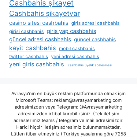
Cashbahis şikayet
Cashbahis şikayetvar
casino sitesi cashbahis
giris adresi cashbahis
giris yap cashbahis
girisi cashbahis
güncel adresi cashbahis
güncel cashbahis
kayit cashbahis
mobil cashbahis
twitter cashbahis
yeni adresi cashbahis
yeni giris cashbahis
cashbahis üyelik sözleşmesi
Avrasya'nın en büyük reklam platformunda olmak için
Microsoft Teams:
reklam@avrasyamarketing.com
adresimizden veya Telegram: @Avrasyamarketing
adresimizden irtibat kurabilirsiniz. (Tek iletişim
adreslerimiz teams / telegram ve mail adresimizdir.
Harici hiçbir iletişim adresimiz bulunmamaktadır.
Lütfen itibar etmeyiniz.) Türkiye yasalarına göre 7258