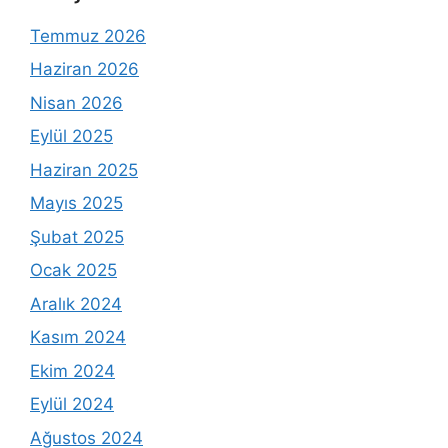
Temmuz 2026
Haziran 2026
Nisan 2026
Eylül 2025
Haziran 2025
Mayıs 2025
Şubat 2025
Ocak 2025
Aralık 2024
Kasım 2024
Ekim 2024
Eylül 2024
Ağustos 2024