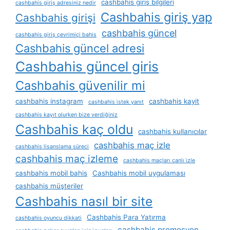
cashbahis giriş bilgileri
cashbahis giriş adresiniz nedir
Cashbahis giriş yap
Cashbahis girişi
cashbahis güncel
cashbahis giriş çevrimiçi bahis
Cashbahis güncel adresi
Cashbahis güncel giris
Cashbahis güvenilir mi
cashbahis instagram
cashbahis kayit
cashbahis i̇stek yanıt
cashbahis kayıt olurken bize verdiğiniz
Cashbahis kaç oldu
cashbahis kullanıcılar
cashbahis maç izle
cashbahis lisanslama süreci
cashbahis maç izleme
cashbahis maçları canlı i̇zle
cashbahis mobil bahis
Cashbahis mobil uygulaması
cashbahis müşteriler
Cashbahis nasıl bir site
Cashbahis Para Yatırma
cashbahis oyuncu dikkati
cashbahis promosyon