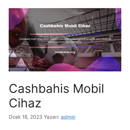
Cashbahis Mobil
Cihaz
Ocak 18, 2023
Yazarı:
admin