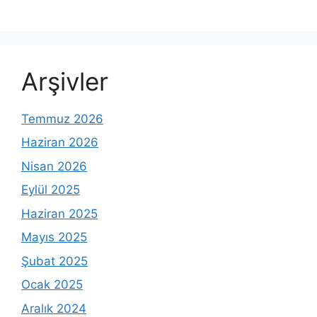
Arşivler
Temmuz 2026
Haziran 2026
Nisan 2026
Eylül 2025
Haziran 2025
Mayıs 2025
Şubat 2025
Ocak 2025
Aralık 2024