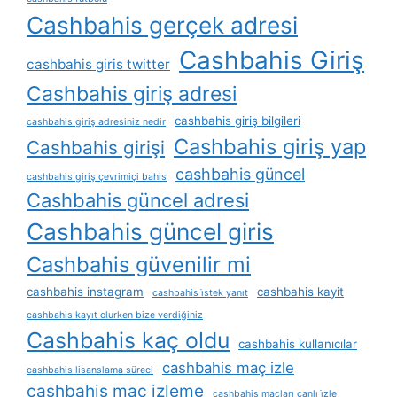
Cashbahis gerçek adresi
Cashbahis Giriş
cashbahis giris twitter
Cashbahis giriş adresi
cashbahis giriş bilgileri
cashbahis giriş adresiniz nedir
Cashbahis giriş yap
Cashbahis girişi
cashbahis güncel
cashbahis giriş çevrimiçi bahis
Cashbahis güncel adresi
Cashbahis güncel giris
Cashbahis güvenilir mi
cashbahis instagram
cashbahis kayit
cashbahis i̇stek yanıt
cashbahis kayıt olurken bize verdiğiniz
Cashbahis kaç oldu
cashbahis kullanıcılar
cashbahis maç izle
cashbahis lisanslama süreci
cashbahis maç izleme
cashbahis maçları canlı i̇zle