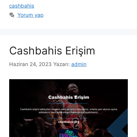
cashbahis
Yorum yap
Cashbahis Erişim
Haziran 24, 2023
Yazarı:
admin