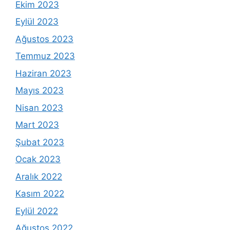
Ekim 2023
Eylül 2023
Ağustos 2023
Temmuz 2023
Haziran 2023
Mayıs 2023
Nisan 2023
Mart 2023
Şubat 2023
Ocak 2023
Aralık 2022
Kasım 2022
Eylül 2022
Ağustos 2022