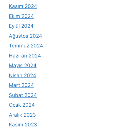
Kasım 2024
Ekim 2024
Eylül 2024
Ağustos 2024
Temmuz 2024
Haziran 2024
Mayıs 2024
Nisan 2024
Mart 2024
Şubat 2024
Ocak 2024
Aralık 2023
Kasım 2023