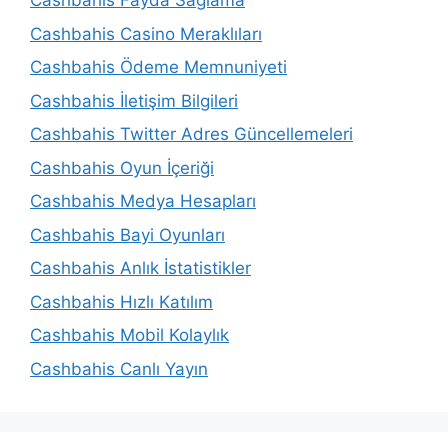
Cashbahis Fayda Sağlama
Cashbahis Casino Meraklıları
Cashbahis Ödeme Memnuniyeti
Cashbahis İletişim Bilgileri
Cashbahis Twitter Adres Güncellemeleri
Cashbahis Oyun İçeriği
Cashbahis Medya Hesapları
Cashbahis Bayi Oyunları
Cashbahis Anlık İstatistikler
Cashbahis Hızlı Katılım
Cashbahis Mobil Kolaylık
Cashbahis Canlı Yayın