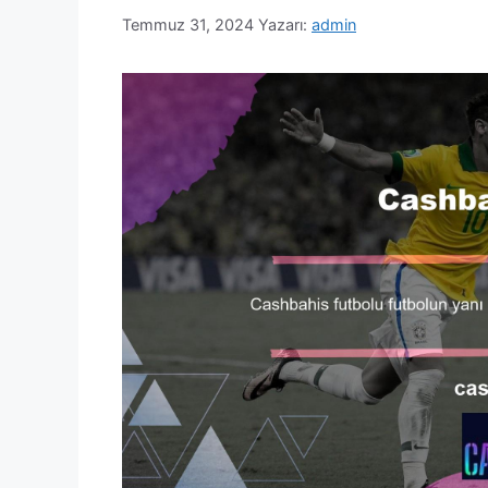
Temmuz 31, 2024
Yazarı:
admin