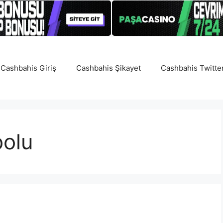
Cashbahis Giriş
Cashbahis Şikayet
Cashbahis Twitte
bolu