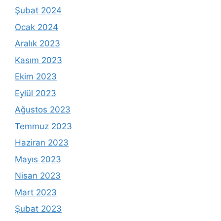
Şubat 2024
Ocak 2024
Aralık 2023
Kasım 2023
Ekim 2023
Eylül 2023
Ağustos 2023
Temmuz 2023
Haziran 2023
Mayıs 2023
Nisan 2023
Mart 2023
Şubat 2023