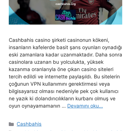
Cashbahis casino şirketi casinonun kökeni,
insanların kafelerde basit şans oyunları oynadığı
eski zamanlara kadar uzanmaktadır. Daha sonra
casinolara uzanan bu yolculukta, yüksek
kazanma oranlarıyla öne çıkan casino siteleri
tercih edildi ve internette paylaşıldı. Bu sitelerin
çoğunun VPN kullanımını gerektirmesi veya
bilgisayarsız olması nedeniyle pek çok kullanıcı
ne yazık ki dolandırıcılıkların kurbanı olmuş ve
oyun oynayamamanın …
Devamını oku…
Kategoriler
Cashbahis