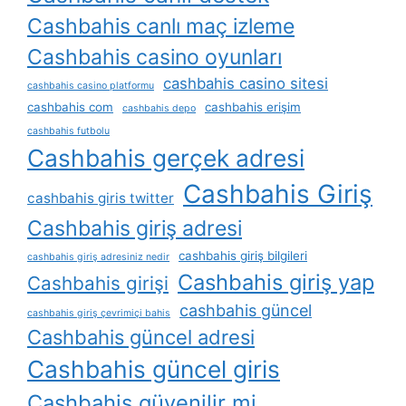
Cashbahis canlı maç izleme
Cashbahis casino oyunları
cashbahis casino sitesi
cashbahis casino platformu
cashbahis com
cashbahis erişim
cashbahis depo
cashbahis futbolu
Cashbahis gerçek adresi
Cashbahis Giriş
cashbahis giris twitter
Cashbahis giriş adresi
cashbahis giriş bilgileri
cashbahis giriş adresiniz nedir
Cashbahis giriş yap
Cashbahis girişi
cashbahis güncel
cashbahis giriş çevrimiçi bahis
Cashbahis güncel adresi
Cashbahis güncel giris
Cashbahis güvenilir mi