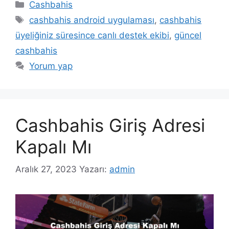
Kategoriler
Cashbahis
Etiketler
cashbahis android uygulaması
,
cashbahis
üyeliğiniz süresince canlı destek ekibi
,
güncel
cashbahis
Yorum yap
Cashbahis Giriş Adresi
Kapalı Mı
Aralık 27, 2023
Yazarı:
admin