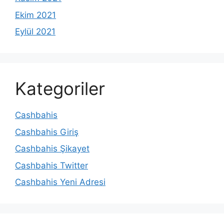
Ekim 2021
Eylül 2021
Kategoriler
Cashbahis
Cashbahis Giriş
Cashbahis Şikayet
Cashbahis Twitter
Cashbahis Yeni Adresi