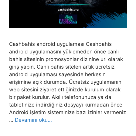
Cashbahis android uygulaması Cashbahis
android uygulamasını yüklemeden önce canlı
bahis sitesinin promosyonlar dizinine url olarak
giriş yapın. Canlı bahis siteleri artık ücretsiz
android uygulaması sayesinde herkesin
erişimine açık durumda. Ücretsiz uygulamanın
web sitesini ziyaret ettiğinizde kurulum olarak
bir paket kurulur. Akıllı telefonunuza ya da
tabletinize indirdiğiniz dosyayı kurmadan önce
Android işletim sisteminize bazı izinler vermeniz
…
Devamını oku…