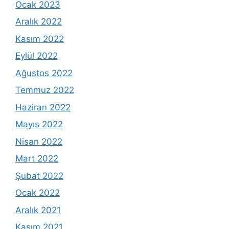
Ocak 2023
Aralık 2022
Kasım 2022
Eylül 2022
Ağustos 2022
Temmuz 2022
Haziran 2022
Mayıs 2022
Nisan 2022
Mart 2022
Şubat 2022
Ocak 2022
Aralık 2021
Kasım 2021