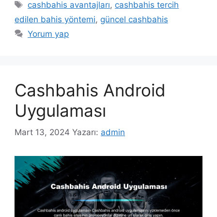
Etiketler
cashbahis avantajları
,
cashbahis tercih
edilen bahis yöntemi
,
güncel cashbahis
Yorum yap
Cashbahis Android
Uygulaması
Mart 13, 2024
Yazarı:
admin