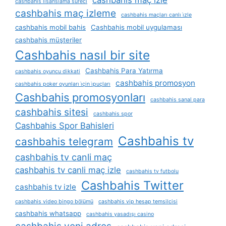
cashbahis lisanslama süreci
cashbahis maç izleme
cashbahis maçları canlı i̇zle
cashbahis mobil bahis
Cashbahis mobil uygulaması
cashbahis müşteriler
Cashbahis nasıl bir site
Cashbahis Para Yatırma
cashbahis oyuncu dikkati
cashbahis promosyon
cashbahis poker oyunları i̇çin i̇puçları
Cashbahis promosyonları
cashbahis sanal para
cashbahis sitesi
cashbahis spor
Cashbahis Spor Bahisleri
Cashbahis tv
cashbahis telegram
cashbahis tv canli maç
cashbahis tv canli maç izle
cashbahis tv futbolu
Cashbahis Twitter
cashbahis tv izle
cashbahis video bingo bölümü
cashbahis vip hesap temsilcisi
cashbahis whatsapp
cashbahis yasadışı casino