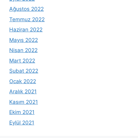
Ağustos 2022
Temmuz 2022
Haziran 2022
Mayıs 2022
Nisan 2022
Mart 2022
Şubat 2022
Ocak 2022
Aralık 2021
Kasım 2021
Ekim 2021
Eylül 2021