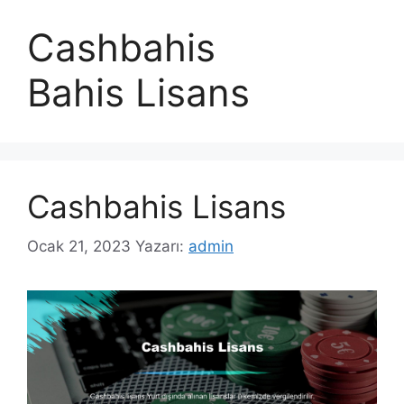
Cashbahis
Bahis Lisans
Cashbahis Lisans
Ocak 21, 2023
Yazarı:
admin