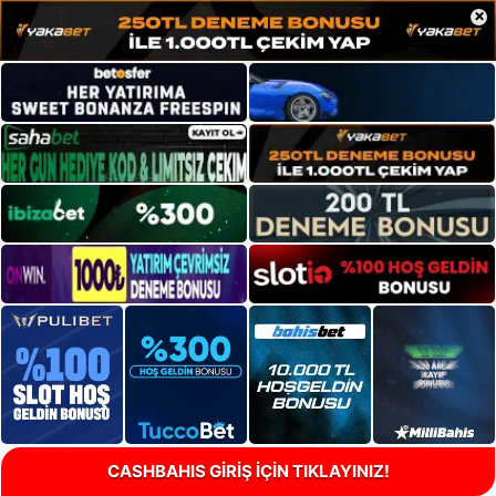
×
CASHBAHIS GİRİŞ İÇİN TIKLAYINIZ!