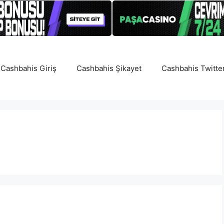
Cashbahis Giriş
Cashbahis Şikayet
Cashbahis Twitte