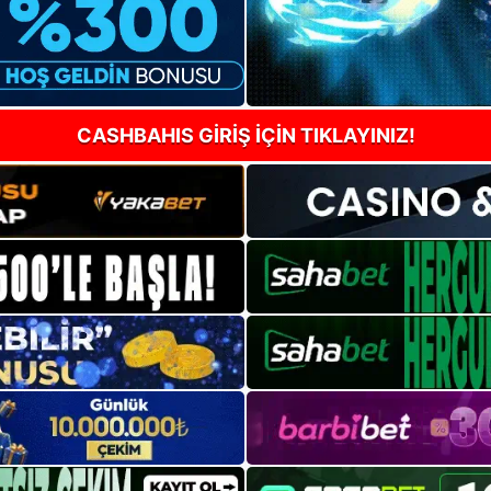
CASHBAHIS GİRİŞ İÇİN TIKLAYINIZ!