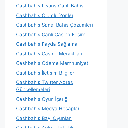
Cashbahis Lisans Canlı Bahis
Cashbahis Olumlu Yönler
Cashbahis Sanal Bahis Çözümleri
Cashbahis Canlı Casino Erişimi
Cashbahis Fayda Sağlama
Cashbahis Casino Meraklıları
Cashbahis Ödeme Memnuniyeti
Cashbahis İletişim Bilgileri
Cashbahis Twitter Adres
Güncellemeleri
Cashbahis Oyun İçeriği
Cashbahis Medya Hesapları
Cashbahis Bayi Oyunları
Cashbahis Anlık İstatistikler