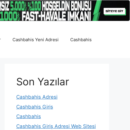
r
Cashbahis Yeni Adresi
Cashbahis
Son Yazılar
Cashbahis Adresi
Cashbahis Giriş
Cashbahis
Cashbahis Giriş Adresi Web Sitesi