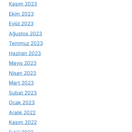
Kasım 2023
Ekim 2023
Eylül 2023
Ağustos 2023
Temmuz 2023
Haziran 2023
Mayıs 2023
Nisan 2023
Mart 2023
Şubat 2023
Ocak 2023
Aralık 2022
Kasım 2022