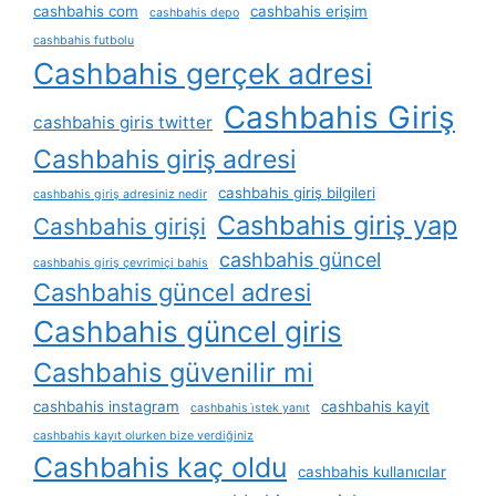
cashbahis com
cashbahis erişim
cashbahis depo
cashbahis futbolu
Cashbahis gerçek adresi
Cashbahis Giriş
cashbahis giris twitter
Cashbahis giriş adresi
cashbahis giriş bilgileri
cashbahis giriş adresiniz nedir
Cashbahis giriş yap
Cashbahis girişi
cashbahis güncel
cashbahis giriş çevrimiçi bahis
Cashbahis güncel adresi
Cashbahis güncel giris
Cashbahis güvenilir mi
cashbahis instagram
cashbahis kayit
cashbahis i̇stek yanıt
cashbahis kayıt olurken bize verdiğiniz
Cashbahis kaç oldu
cashbahis kullanıcılar