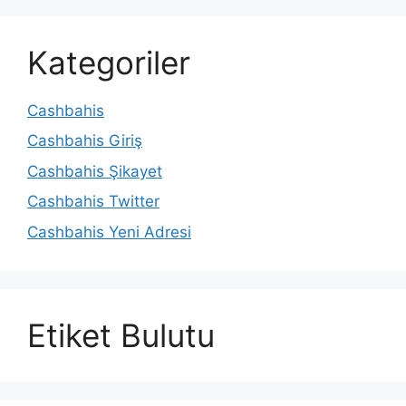
Kategoriler
Cashbahis
Cashbahis Giriş
Cashbahis Şikayet
Cashbahis Twitter
Cashbahis Yeni Adresi
Etiket Bulutu