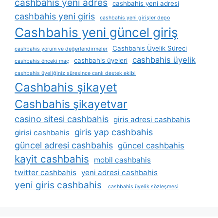
cashbahis yeni adres
cashbahis yeni adresi
cashbahis yeni giris
cashbahis yeni girişler depo
Cashbahis yeni güncel giriş
Cashbahis Üyelik Süreci
cashbahis yorum ve değerlendirmeler
cashbahis üyelik
cashbahis üyeleri
cashbahis önceki maç
cashbahis üyeliğiniz süresince canlı destek ekibi
Cashbahis şikayet
Cashbahis şikayetvar
casino sitesi cashbahis
giris adresi cashbahis
giris yap cashbahis
girisi cashbahis
güncel adresi cashbahis
güncel cashbahis
kayit cashbahis
mobil cashbahis
twitter cashbahis
yeni adresi cashbahis
yeni giris cashbahis
cashbahis üyelik sözleşmesi