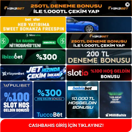
×
CASHBAHIS GİRİŞ İÇİN TIKLAYINIZ!