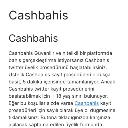
Cashbahis
Cashbahis
Cashbahis Güvenilir ve nitelikli bir platformda
bahis gerçekleştirme istiyorsanız Cashbahis
twitter üyelik prosedürünü başlatabilirsiniz.
Üstelik Cashbahis kayıt prosedürleri oldukça
basit, 5 dakika içerisinde tamamlanıyor. Ancak
Cashbahis twitter kayıt prosedürlerini
başlatabilmek için + 18 yaş sınırı bulunuyor.
Eğer bu koşullar sizde varsa
Cashbahis
kayıt
prosedürleri için sayılı olarak üye ol düğmesine
tıklamalısınız. Butona tıkladığınızda karşınıza
açılacak saptama edilen üyelik formunda