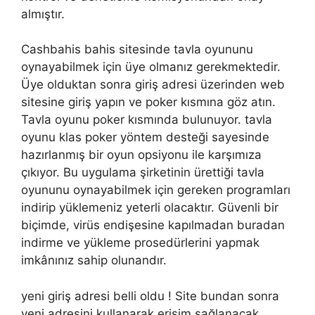
almıştır.
Cashbahis bahis sitesinde tavla oyununu
oynayabilmek için üye olmanız gerekmektedir.
Üye olduktan sonra giriş adresi üzerinden web
sitesine giriş yapın ve poker kısmına göz atın.
Tavla oyunu poker kısmında bulunuyor. tavla
oyunu klas poker yöntem desteği sayesinde
hazırlanmış bir oyun opsiyonu ile karşımıza
çıkıyor. Bu uygulama şirketinin ürettiği tavla
oyununu oynayabilmek için gereken programları
indirip yüklemeniz yeterli olacaktır. Güvenli bir
biçimde, virüs endişesine kapılmadan buradan
indirme ve yükleme prosedürlerini yapmak
imkânınız sahip olunandır.
yeni giriş adresi belli oldu ! Site bundan sonra
yeni adresini kullanarak erişim sağlanacak.