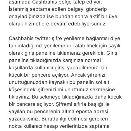
aşamada Cashbahis belge talep ediyor.
İstenmiş saptama edilen belgeyi gönderip
onayladığınızda ise bundan sonra aktif bir üye
olarak hizmetlere devam edebiliyorsunuz.
Cashbahis twitter şifre yenileme bağlantısı diye
tanımladığımız yenileme urli alabilmek için sayılı
olarak giriş paneline tıklamanız gereklidir. Giriş
paneline tıkladığınızda karşınıza normal
koşullarda kullanıcı girişi yapabilmeniz için
küçük bir pencere açılıyor. Ancak şifrenizi
unuttuğunuzdan kaynaklı bu panelin sol alt
köşesindeki şifrenizi mi unuttunuz sekmesine
tıklayınız. Bu sekmeye tıkladığınızda daha küçük
bir pencere açılıyor. Şifremi sıfırla başlığı ile
yayılan bu pencerenin altına eposta adresi
yazacaksınız. Burada ilgi edilmesi gereken
nokta kullanıcı hesap verilerinizde saptama