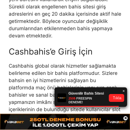
Sürekli olarak engellenen bahis sitesi giriş
adreslerini en geç 20 dakika içerisinde aktif hale
getirmektedir. Böylece oyuncular değişiklik
durumlarından etkilenmeden bahis yapmaya
devam etmektedir.
Cashbahis’e Giriş İçin
Cashbahis global olarak hizmetler sağlamakta
belirleme edilen bir bahis platformudur. Sizlere
bahsin en iyi hizmetlerini sağlayan bu
platformda maç önü bahislerinin yanı sıra canlı
bahisler ve sanal bahisler ile de kupon
yapmanızın imkânı sağlanıyor. Casino
içeriklerinin de bulunduğu sitede kullanıcılar slot
oyunları, tombala içerikleri, kazı kazan oyunları
×
ve canlı casino oyunlarında eğlenceli bir biçimde