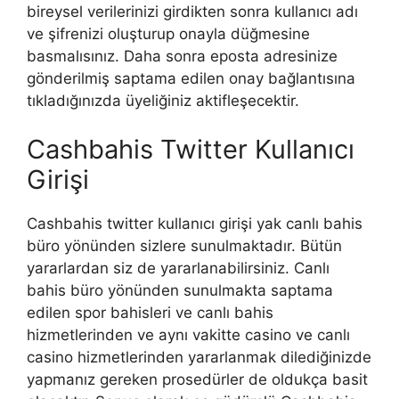
bireysel verilerinizi girdikten sonra kullanıcı adı
ve şifrenizi oluşturup onayla düğmesine
basmalısınız. Daha sonra eposta adresinize
gönderilmiş saptama edilen onay bağlantısına
tıkladığınızda üyeliğiniz aktifleşecektir.
Cashbahis Twitter Kullanıcı
Girişi
Cashbahis twitter kullanıcı girişi yak canlı bahis
büro yönünden sizlere sunulmaktadır. Bütün
yararlardan siz de yararlanabilirsiniz. Canlı
bahis büro yönünden sunulmakta saptama
edilen spor bahisleri ve canlı bahis
hizmetlerinden ve aynı vakitte casino ve canlı
casino hizmetlerinden yararlanmak dilediğinizde
yapmanız gereken prosedürler de oldukça basit