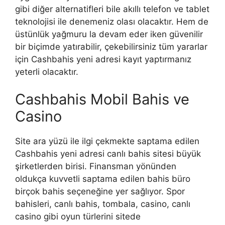
gibi diğer alternatifleri bile akıllı telefon ve tablet
teknolojisi ile denemeniz olası olacaktır. Hem de
üstünlük yağmuru la devam eder iken güvenilir
bir biçimde yatırabilir, çekebilirsiniz tüm yararlar
için Cashbahis yeni adresi kayıt yaptırmanız
yeterli olacaktır.
Cashbahis Mobil Bahis ve
Casino
Site ara yüzü ile ilgi çekmekte saptama edilen
Cashbahis yeni adresi canlı bahis sitesi büyük
şirketlerden birisi. Finansman yönünden
oldukça kuvvetli saptama edilen bahis büro
birçok bahis seçeneğine yer sağlıyor. Spor
bahisleri, canlı bahis, tombala, casino, canlı
casino gibi oyun türlerini sitede