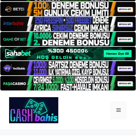
İçeriğe
atla
Menü