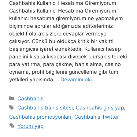
Cashbahis Kullanıcı Hesabıma Giremiyorum
Cashbahis Kullanıcı Hesabıma Giremiyorum
kullanıcı hesabıma giremiyorum ne yapmalıyım
biçiminde sorular aldığımızda editörlerimiz
objektif olarak sizlere cevaplar vermeye
çalışıyor. Çünkü bu oldukça kritik bir vakitti
başlangıcını işaret etmektedir. Kullanıcı hesap
panelini kısaca kısacası diyecek olursak sitedeki
para yatırma, para çekme, bahis alma, casino
oynama, profil bilgilerini güncelleme gibi tüm
yetkileri yapısında …
Devamını oku…
Kategoriler
Cashbahis
Etiketler
Cashbahis bahis sitesi
,
Cashbahis giriş yap
,
Cashbahis promosyonları
,
Cashbahis Twitter
Yorum yap