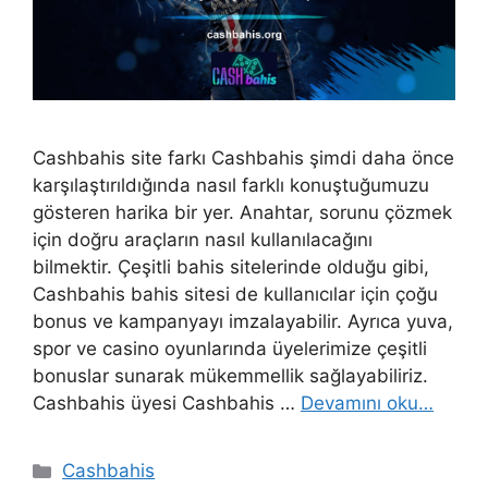
Cashbahis site farkı Cashbahis şimdi daha önce
karşılaştırıldığında nasıl farklı konuştuğumuzu
gösteren harika bir yer. Anahtar, sorunu çözmek
için doğru araçların nasıl kullanılacağını
bilmektir. Çeşitli bahis sitelerinde olduğu gibi,
Cashbahis bahis sitesi de kullanıcılar için çoğu
bonus ve kampanyayı imzalayabilir. Ayrıca yuva,
spor ve casino oyunlarında üyelerimize çeşitli
bonuslar sunarak mükemmellik sağlayabiliriz.
Cashbahis üyesi Cashbahis …
Devamını oku…
Kategoriler
Cashbahis