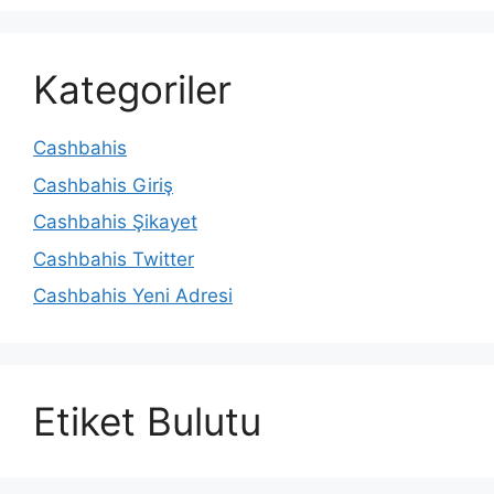
Kategoriler
Cashbahis
Cashbahis Giriş
Cashbahis Şikayet
Cashbahis Twitter
Cashbahis Yeni Adresi
Etiket Bulutu