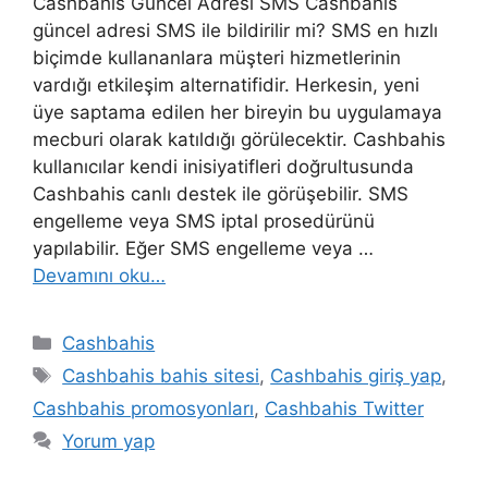
Cashbahis Güncel Adresi SMS Cashbahis
güncel adresi SMS ile bildirilir mi? SMS en hızlı
biçimde kullananlara müşteri hizmetlerinin
vardığı etkileşim alternatifidir. Herkesin, yeni
üye saptama edilen her bireyin bu uygulamaya
mecburi olarak katıldığı görülecektir. Cashbahis
kullanıcılar kendi inisiyatifleri doğrultusunda
Cashbahis canlı destek ile görüşebilir. SMS
engelleme veya SMS iptal prosedürünü
yapılabilir. Eğer SMS engelleme veya …
Devamını oku…
Kategoriler
Cashbahis
Etiketler
Cashbahis bahis sitesi
,
Cashbahis giriş yap
,
Cashbahis promosyonları
,
Cashbahis Twitter
Yorum yap