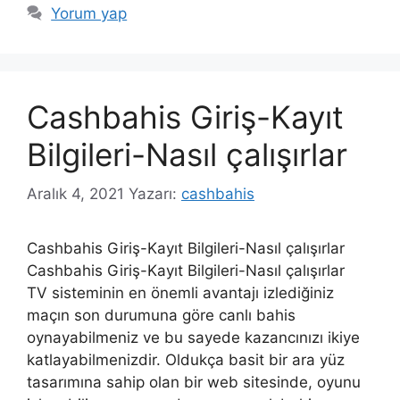
Yorum yap
Cashbahis Giriş-Kayıt
Bilgileri-Nasıl çalışırlar
Aralık 4, 2021
Yazarı:
cashbahis
Cashbahis Giriş-Kayıt Bilgileri-Nasıl çalışırlar
Cashbahis Giriş-Kayıt Bilgileri-Nasıl çalışırlar
TV sisteminin en önemli avantajı izlediğiniz
maçın son durumuna göre canlı bahis
oynayabilmeniz ve bu sayede kazancınızı ikiye
katlayabilmenizdir. Oldukça basit bir ara yüz
tasarımına sahip olan bir web sitesinde, oyunu