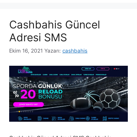
Cashbahis Güncel
Adresi SMS
Ekim 16, 2021
Yazarı:
cashbahis