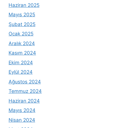
Haziran 2025
Mayıs 2025
Şubat 2025
Ocak 2025
Aralık 2024
Kasım 2024
Ekim 2024
Eylül 2024
Ağustos 2024
Temmuz 2024
Haziran 2024
Mayıs 2024
Nisan 2024