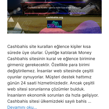
Cashbahis site kuralları eğlence kişiler kısa
sürede üye olurlar. Üyeliğe katılarak Money
Cashbahis sitesinin kural ve eğlence birimine
girmeniz gerekecektir. Özellikle para birimi
değiştirilemez. İnsanlar web sitesinde çeşitli
oyunlar oynuyorlar. Müşteri destek hattımız
günün 24 saati hizmetinizdedir. Ancak çeşitli
web sitesi sorunlarına çözümler bulduk.
İnsanların ekonomik sorunları da hızla gelişiyor.
Cashbahis sitesi ülkemizdeki sayılı bahis …
Devamını oku…