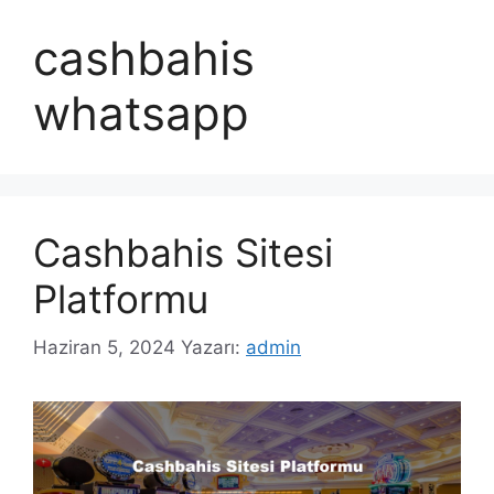
cashbahis
whatsapp
Cashbahis Sitesi
Platformu
Haziran 5, 2024
Yazarı:
admin