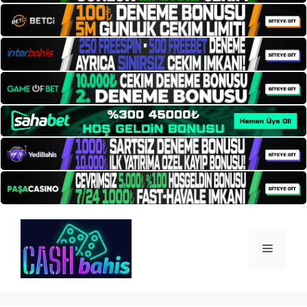
İçeriğe
atla
Menü