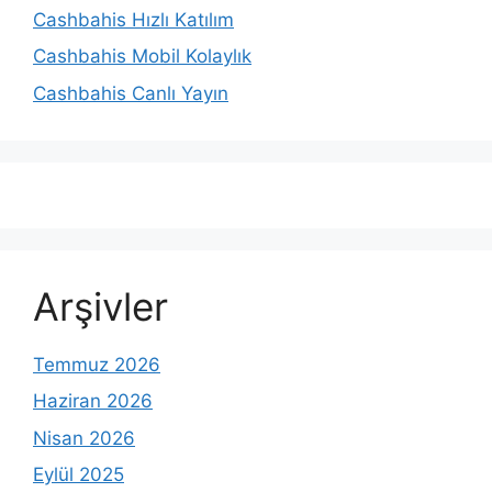
Cashbahis Hızlı Katılım
Cashbahis Mobil Kolaylık
Cashbahis Canlı Yayın
Arşivler
Temmuz 2026
Haziran 2026
Nisan 2026
Eylül 2025