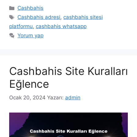
Kategoriler
Cashbahis
Etiketler
Cashbahis adresi
,
cashbahis sitesi
platformu
,
cashbahis whatsapp
Yorum yap
Cashbahis Site Kuralları
Eğlence
Ocak 20, 2024
Yazarı:
admin