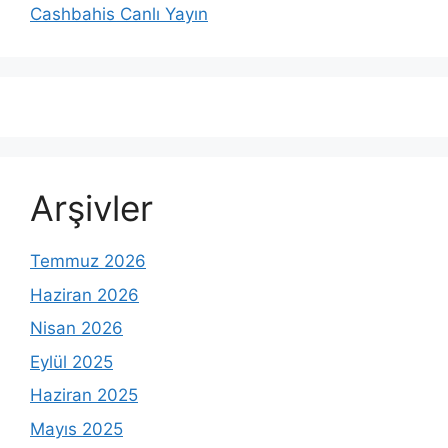
Cashbahis Canlı Yayın
Arşivler
Temmuz 2026
Haziran 2026
Nisan 2026
Eylül 2025
Haziran 2025
Mayıs 2025