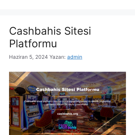
Cashbahis Sitesi
Platformu
Haziran 5, 2024
Yazarı:
admin