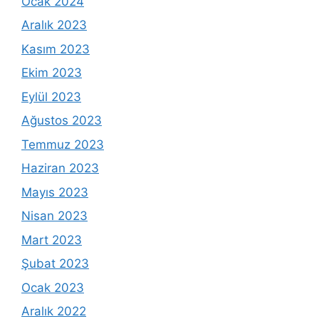
Ocak 2024
Aralık 2023
Kasım 2023
Ekim 2023
Eylül 2023
Ağustos 2023
Temmuz 2023
Haziran 2023
Mayıs 2023
Nisan 2023
Mart 2023
Şubat 2023
Ocak 2023
Aralık 2022