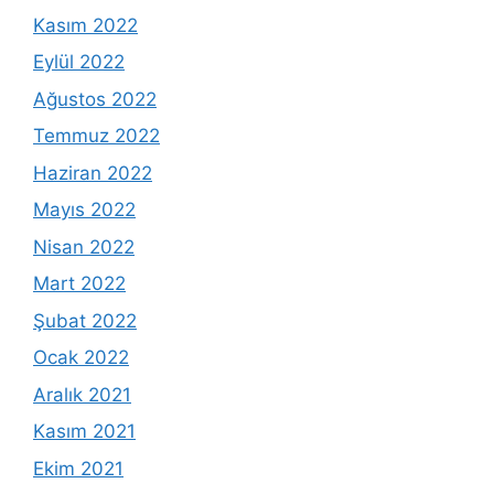
Kasım 2022
Eylül 2022
Ağustos 2022
Temmuz 2022
Haziran 2022
Mayıs 2022
Nisan 2022
Mart 2022
Şubat 2022
Ocak 2022
Aralık 2021
Kasım 2021
Ekim 2021