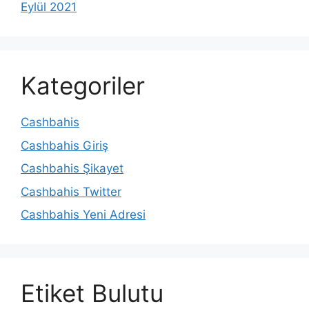
Eylül 2021
Kategoriler
Cashbahis
Cashbahis Giriş
Cashbahis Şikayet
Cashbahis Twitter
Cashbahis Yeni Adresi
Etiket Bulutu