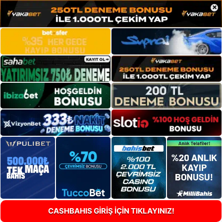
×
CASHBAHIS GİRİŞ İÇİN TIKLAYINIZ!