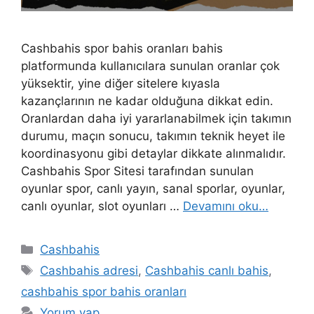
Cashbahis spor bahis oranları bahis
platformunda kullanıcılara sunulan oranlar çok
yüksektir, yine diğer sitelere kıyasla
kazançlarının ne kadar olduğuna dikkat edin.
Oranlardan daha iyi yararlanabilmek için takımın
durumu, maçın sonucu, takımın teknik heyet ile
koordinasyonu gibi detaylar dikkate alınmalıdır.
Cashbahis Spor Sitesi tarafından sunulan
oyunlar spor, canlı yayın, sanal sporlar, oyunlar,
canlı oyunlar, slot oyunları …
Devamını oku…
Kategoriler
Cashbahis
Etiketler
Cashbahis adresi
,
Cashbahis canlı bahis
,
cashbahis spor bahis oranları
Yorum yap