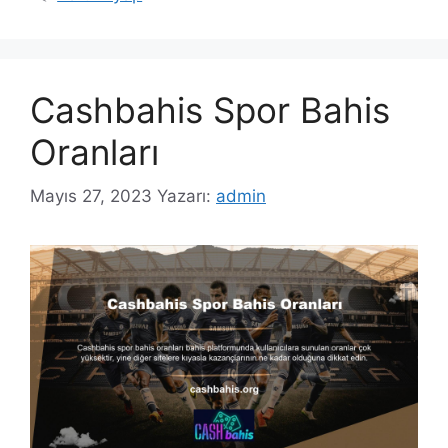
Cashbahis Spor Bahis
Oranları
Mayıs 27, 2023
Yazarı:
admin