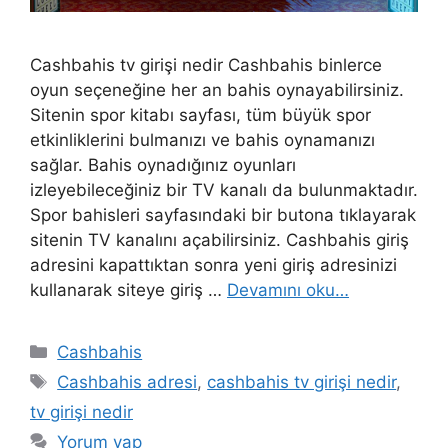
Cashbahis tv girişi nedir Cashbahis binlerce
oyun seçeneğine her an bahis oynayabilirsiniz.
Sitenin spor kitabı sayfası, tüm büyük spor
etkinliklerini bulmanızı ve bahis oynamanızı
sağlar. Bahis oynadığınız oyunları
izleyebileceğiniz bir TV kanalı da bulunmaktadır.
Spor bahisleri sayfasındaki bir butona tıklayarak
sitenin TV kanalını açabilirsiniz. Cashbahis giriş
adresini kapattıktan sonra yeni giriş adresinizi
kullanarak siteye giriş …
Devamını oku…
Kategoriler
Cashbahis
Etiketler
Cashbahis adresi
,
cashbahis tv girişi nedir
,
tv girişi nedir
Yorum yap