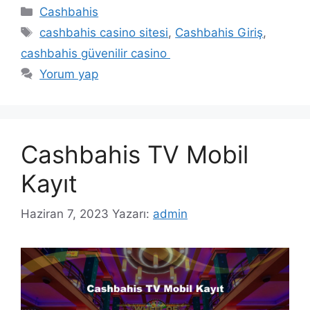
Kategoriler
Cashbahis
Etiketler
cashbahis casino sitesi
,
Cashbahis Giriş
,
cashbahis güvenilir casino
Yorum yap
Cashbahis TV Mobil
Kayıt
Haziran 7, 2023
Yazarı:
admin