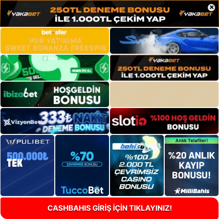
×
CASHBAHIS GİRİŞ İÇİN TIKLAYINIZ!