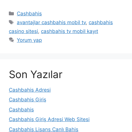
Kategoriler
Cashbahis
Etiketler
avantajlar cashbahis mobil tv
,
cashbahis
casino sitesi
,
cashbahis tv mobil kayıt
Yorum yap
Son Yazılar
Cashbahis Adresi
Cashbahis Giriş
Cashbahis
Cashbahis Giriş Adresi Web Sitesi
Cashbahis Lisans Canlı Bahis