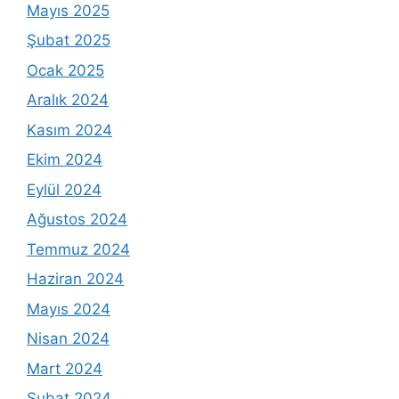
Mayıs 2025
Şubat 2025
Ocak 2025
Aralık 2024
Kasım 2024
Ekim 2024
Eylül 2024
Ağustos 2024
Temmuz 2024
Haziran 2024
Mayıs 2024
Nisan 2024
Mart 2024
Şubat 2024