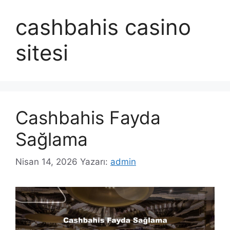
cashbahis casino
sitesi
Cashbahis Fayda
Sağlama
Nisan 14, 2026
Yazarı:
admin