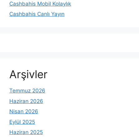
Cashbahis Mobil Kolaylık
Cashbahis Canlı Yayın
Arşivler
Temmuz 2026
Haziran 2026
Nisan 2026
Eylül 2025
Haziran 2025