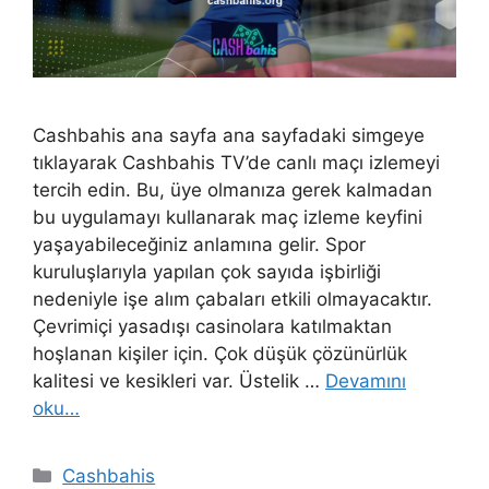
Cashbahis ana sayfa ana sayfadaki simgeye
tıklayarak Cashbahis TV’de canlı maçı izlemeyi
tercih edin. Bu, üye olmanıza gerek kalmadan
bu uygulamayı kullanarak maç izleme keyfini
yaşayabileceğiniz anlamına gelir. Spor
kuruluşlarıyla yapılan çok sayıda işbirliği
nedeniyle işe alım çabaları etkili olmayacaktır.
Çevrimiçi yasadışı casinolara katılmaktan
hoşlanan kişiler için. Çok düşük çözünürlük
kalitesi ve kesikleri var. Üstelik …
Devamını
oku…
Kategoriler
Cashbahis