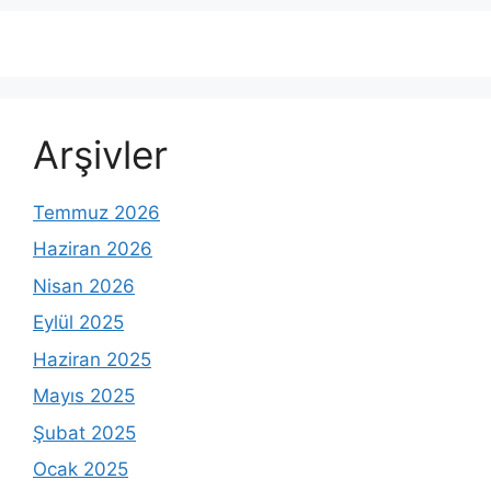
Arşivler
Temmuz 2026
Haziran 2026
Nisan 2026
Eylül 2025
Haziran 2025
Mayıs 2025
Şubat 2025
Ocak 2025