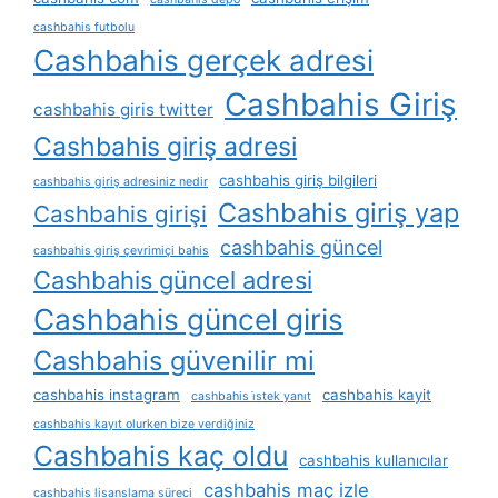
cashbahis futbolu
Cashbahis gerçek adresi
Cashbahis Giriş
cashbahis giris twitter
Cashbahis giriş adresi
cashbahis giriş bilgileri
cashbahis giriş adresiniz nedir
Cashbahis giriş yap
Cashbahis girişi
cashbahis güncel
cashbahis giriş çevrimiçi bahis
Cashbahis güncel adresi
Cashbahis güncel giris
Cashbahis güvenilir mi
cashbahis instagram
cashbahis kayit
cashbahis i̇stek yanıt
cashbahis kayıt olurken bize verdiğiniz
Cashbahis kaç oldu
cashbahis kullanıcılar
cashbahis maç izle
cashbahis lisanslama süreci