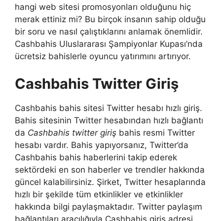
hangi web sitesi promosyonları olduğunu hiç
merak ettiniz mi? Bu birçok insanın sahip olduğu
bir soru ve nasıl çalıştıklarını anlamak önemlidir.
Cashbahis Uluslararası Şampiyonlar Kupası’nda
ücretsiz bahislerle oyuncu yatırımını artırıyor.
Cashbahis Twitter Giriş
Cashbahis bahis sitesi Twitter hesabı hızlı giriş.
Bahis sitesinin Twitter hesabından hızlı bağlantı
da
Cashbahis twitter giriş
bahis resmi Twitter
hesabı vardır. Bahis yapıyorsanız, Twitter’da
Cashbahis bahis haberlerini takip ederek
sektördeki en son haberler ve trendler hakkında
güncel kalabilirsiniz. Şirket, Twitter hesaplarında
hızlı bir şekilde tüm etkinlikler ve etkinlikler
hakkında bilgi paylaşmaktadır. Twitter paylaşım
bağlantıları aracılığıyla Cashbahis giriş adresi