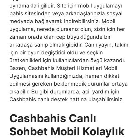
oynamakla ilgilidir. Site için mobil uygulamayı
bahis sitesinden veya arkadaşlarınızla sosyal
medyada bağlayarak indirebilirsiniz. Mobil
uygulama, nerede olursanız olun, sizin için her
zaman orada olan cep büyüklüğünde bir
arkadaşa sahip olmak gibidir. Canlı yayın, takım
için bir oyun değiştirici oldu ve seçkin
üretkenlikleri için kullanıcılardan övgü kazandı.
Bazen, Cashbahis Müşteri Hizmetleri Mobil
Uygulamasını kullandığınızda, hemen dikkat
edilmesi gereken beklenmedik durumlar ortaya
çıkabilir. Bu gibi durumlarda, acil yardım için
Cashbahis canlı destek hattına ulaşabilirsiniz.
Cashbahis Canlı
Sohbet Mobil Kolaylık