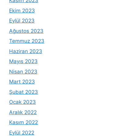
Kasım 2023
Ekim 2023
Eylül 2023
Ağustos 2023
Temmuz 2023
Haziran 2023
Mayıs 2023
Nisan 2023
Mart 2023
Şubat 2023
Ocak 2023
Aralık 2022
Kasım 2022
Eylül 2022