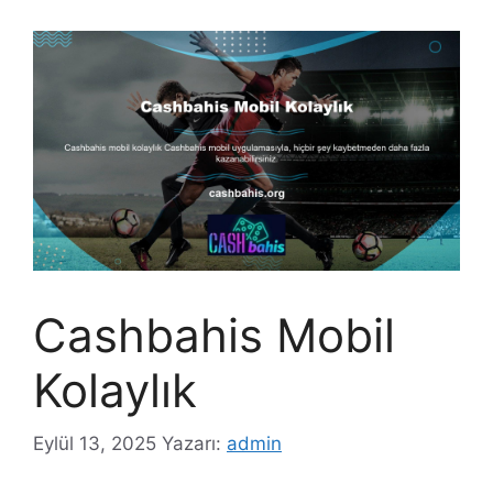
Cashbahis Mobil
Kolaylık
Eylül 13, 2025
Yazarı:
admin