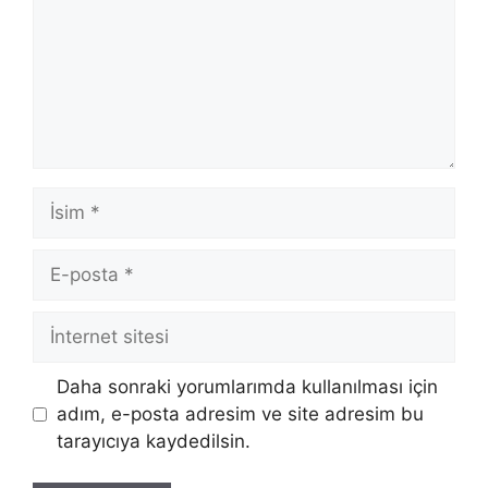
İsim
E-
posta
İnternet
sitesi
Daha sonraki yorumlarımda kullanılması için
adım, e-posta adresim ve site adresim bu
tarayıcıya kaydedilsin.