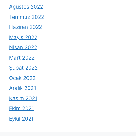
Ağustos 2022
Temmuz 2022
Haziran 2022
Mayıs 2022
Nisan 2022
Mart 2022
Şubat 2022
Ocak 2022
Aralık 2021
Kasım 2021
Ekim 2021
Eylül 2021