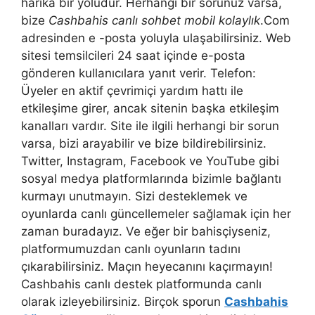
harika bir yoludur. Herhangi bir sorunuz varsa,
bize
Cashbahis canlı sohbet mobil kolaylık
.Com
adresinden e -posta yoluyla ulaşabilirsiniz. Web
sitesi temsilcileri 24 saat içinde e-posta
gönderen kullanıcılara yanıt verir. Telefon:
Üyeler en aktif çevrimiçi yardım hattı ile
etkileşime girer, ancak sitenin başka etkileşim
kanalları vardır. Site ile ilgili herhangi bir sorun
varsa, bizi arayabilir ve bize bildirebilirsiniz.
Twitter, Instagram, Facebook ve YouTube gibi
sosyal medya platformlarında bizimle bağlantı
kurmayı unutmayın. Sizi desteklemek ve
oyunlarda canlı güncellemeler sağlamak için her
zaman buradayız. Ve eğer bir bahisçiyseniz,
platformumuzdan canlı oyunların tadını
çıkarabilirsiniz. Maçın heyecanını kaçırmayın!
Cashbahis canlı destek platformunda canlı
olarak izleyebilirsiniz. Birçok sporun
Cashbahis