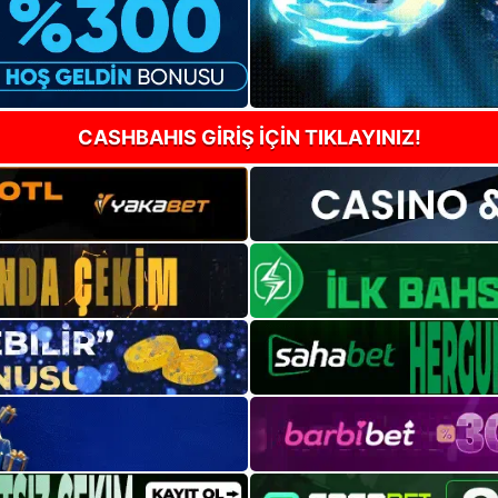
CASHBAHIS GİRİŞ İÇİN TIKLAYINIZ!