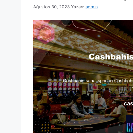
Ağustos 30, 2023
Yazarı:
admin