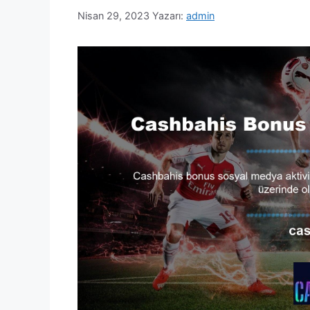
Nisan 29, 2023
Yazarı:
admin