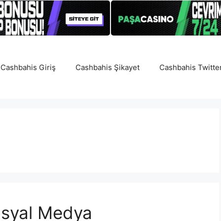
Cashbahis Giriş
Cashbahis Şikayet
Cashbahis Twitte
osyal Medya