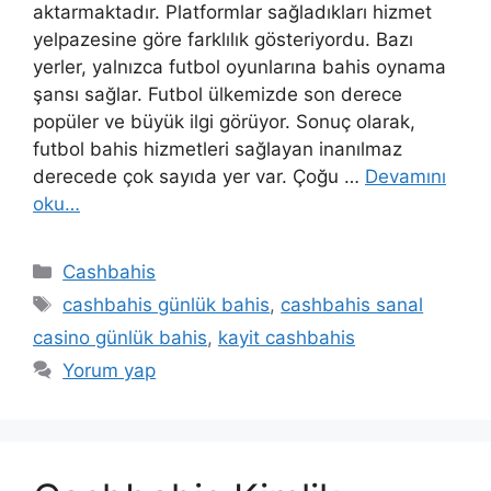
aktarmaktadır. Platformlar sağladıkları hizmet
yelpazesine göre farklılık gösteriyordu. Bazı
yerler, yalnızca futbol oyunlarına bahis oynama
şansı sağlar. Futbol ülkemizde son derece
popüler ve büyük ilgi görüyor. Sonuç olarak,
futbol bahis hizmetleri sağlayan inanılmaz
derecede çok sayıda yer var. Çoğu …
Devamını
oku…
Kategoriler
Cashbahis
Etiketler
cashbahis günlük bahis
,
cashbahis sanal
casino günlük bahis
,
kayit cashbahis
Yorum yap