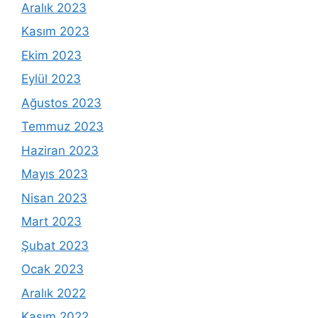
Aralık 2023
Kasım 2023
Ekim 2023
Eylül 2023
Ağustos 2023
Temmuz 2023
Haziran 2023
Mayıs 2023
Nisan 2023
Mart 2023
Şubat 2023
Ocak 2023
Aralık 2022
Kasım 2022