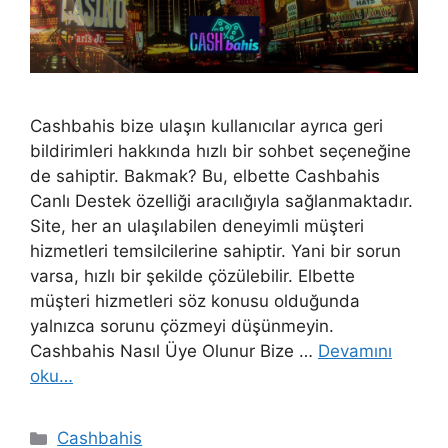
Cashbahis bize ulaşın kullanıcılar ayrıca geri
bildirimleri hakkında hızlı bir sohbet seçeneğine
de sahiptir. Bakmak? Bu, elbette Cashbahis
Canlı Destek özelliği aracılığıyla sağlanmaktadır.
Site, her an ulaşılabilen deneyimli müşteri
hizmetleri temsilcilerine sahiptir. Yani bir sorun
varsa, hızlı bir şekilde çözülebilir. Elbette
müşteri hizmetleri söz konusu olduğunda
yalnızca sorunu çözmeyi düşünmeyin.
Cashbahis Nasıl Üye Olunur Bize …
Devamını
oku…
Kategoriler
Cashbahis