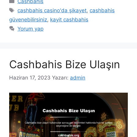
Cashbahis
Etiketler
cashbahis casino'da şikayet
,
cashbahis
güvenebilirsiniz
,
kayit cashbahis
Yorum yap
Cashbahis Bize Ulaşın
Haziran 17, 2023
Yazarı:
admin