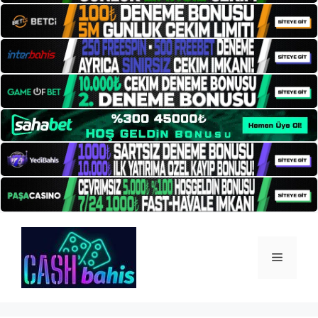
İçeriğe
atla
Menü