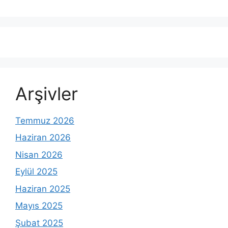
Arşivler
Temmuz 2026
Haziran 2026
Nisan 2026
Eylül 2025
Haziran 2025
Mayıs 2025
Şubat 2025