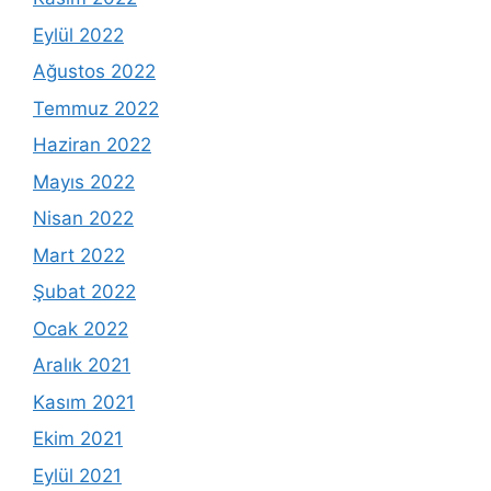
Eylül 2022
Ağustos 2022
Temmuz 2022
Haziran 2022
Mayıs 2022
Nisan 2022
Mart 2022
Şubat 2022
Ocak 2022
Aralık 2021
Kasım 2021
Ekim 2021
Eylül 2021