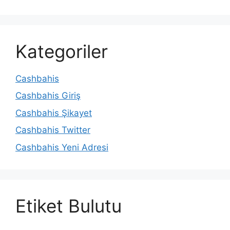
Kategoriler
Cashbahis
Cashbahis Giriş
Cashbahis Şikayet
Cashbahis Twitter
Cashbahis Yeni Adresi
Etiket Bulutu