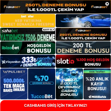
×
CASHBAHIS GİRİŞ İÇİN TIKLAYINIZ!