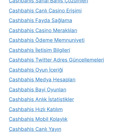
Cashbahis Sanal Bahis Çözümleri
Cashbahis Canlı Casino Erişimi
Cashbahis Fayda Sağlama
Cashbahis Casino Meraklıları
Cashbahis Ödeme Memnuniyeti
Cashbahis İletişim Bilgileri
Cashbahis Twitter Adres Güncellemeleri
Cashbahis Oyun İçeriği
Cashbahis Medya Hesapları
Cashbahis Bayi Oyunları
Cashbahis Anlık İstatistikler
Cashbahis Hızlı Katılım
Cashbahis Mobil Kolaylık
Cashbahis Canlı Yayın