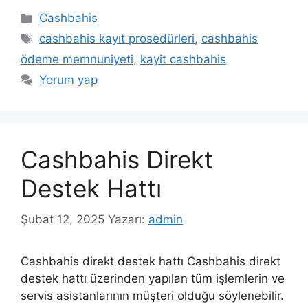
Kategoriler
Cashbahis
Etiketler
cashbahis kayıt prosedürleri
,
cashbahis
ödeme memnuniyeti
,
kayit cashbahis
Yorum yap
Cashbahis Direkt
Destek Hattı
Şubat 12, 2025
Yazarı:
admin
Cashbahis direkt destek hattı Cashbahis direkt
destek hattı üzerinden yapılan tüm işlemlerin ve
servis asistanlarının müşteri olduğu söylenebilir.