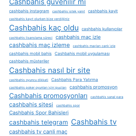
Cashbahis güvenilir mi
cashbahis instagram
cashbahis kayit
cashbahis i̇stek yanıt
cashbahis kayıt olurken bize verdiğiniz
Cashbahis kaç oldu
cashbahis kullanıcılar
cashbahis maç izle
cashbahis lisanslama süreci
cashbahis maç izleme
cashbahis maçları canlı i̇zle
cashbahis mobil bahis
Cashbahis mobil uygulaması
cashbahis müşteriler
Cashbahis nasıl bir site
Cashbahis Para Yatırma
cashbahis oyuncu dikkati
cashbahis promosyon
cashbahis poker oyunları i̇çin i̇puçları
Cashbahis promosyonları
cashbahis sanal para
cashbahis sitesi
cashbahis spor
Cashbahis Spor Bahisleri
Cashbahis tv
cashbahis telegram
cashbahis tv canli maç