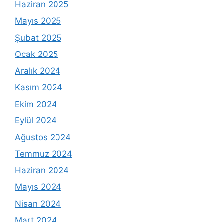
Haziran 2025
Mayıs 2025
Şubat 2025
Ocak 2025
Aralık 2024
Kasım 2024
Ekim 2024
Eylül 2024
Ağustos 2024
Temmuz 2024
Haziran 2024
Mayıs 2024
Nisan 2024
Mart 2024