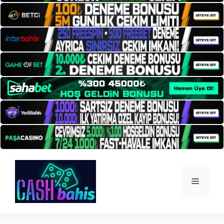
İçeriğe
atla
Menü