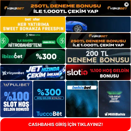
×
CASHBAHIS GİRİŞ İÇİN TIKLAYINIZ!