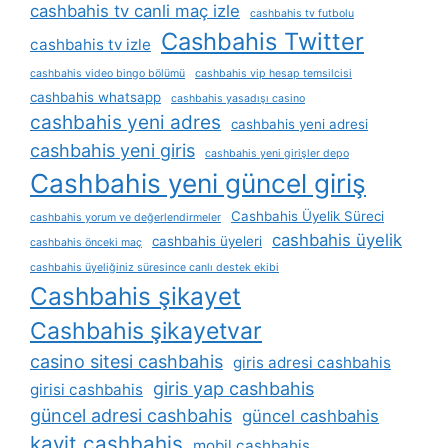
cashbahis tv canli maç izle
cashbahis tv futbolu
Cashbahis Twitter
cashbahis tv izle
cashbahis video bingo bölümü
cashbahis vip hesap temsilcisi
cashbahis whatsapp
cashbahis yasadışı casino
cashbahis yeni adres
cashbahis yeni adresi
cashbahis yeni giris
cashbahis yeni girişler depo
Cashbahis yeni güncel giriş
Cashbahis Üyelik Süreci
cashbahis yorum ve değerlendirmeler
cashbahis üyelik
cashbahis üyeleri
cashbahis önceki maç
cashbahis üyeliğiniz süresince canlı destek ekibi
Cashbahis şikayet
Cashbahis şikayetvar
casino sitesi cashbahis
giris adresi cashbahis
giris yap cashbahis
girisi cashbahis
güncel adresi cashbahis
güncel cashbahis
kayit cashbahis
mobil cashbahis