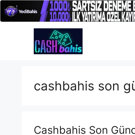
İçeriğe
atla
cashbahis son gü
Cashbahis Son Günc