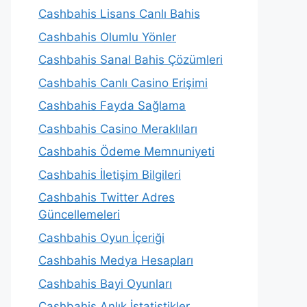
Cashbahis Lisans Canlı Bahis
Cashbahis Olumlu Yönler
Cashbahis Sanal Bahis Çözümleri
Cashbahis Canlı Casino Erişimi
Cashbahis Fayda Sağlama
Cashbahis Casino Meraklıları
Cashbahis Ödeme Memnuniyeti
Cashbahis İletişim Bilgileri
Cashbahis Twitter Adres
Güncellemeleri
Cashbahis Oyun İçeriği
Cashbahis Medya Hesapları
Cashbahis Bayi Oyunları
Cashbahis Anlık İstatistikler