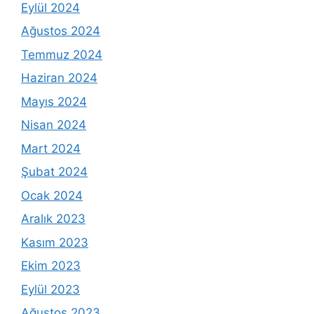
Eylül 2024
Ağustos 2024
Temmuz 2024
Haziran 2024
Mayıs 2024
Nisan 2024
Mart 2024
Şubat 2024
Ocak 2024
Aralık 2023
Kasım 2023
Ekim 2023
Eylül 2023
Ağustos 2023