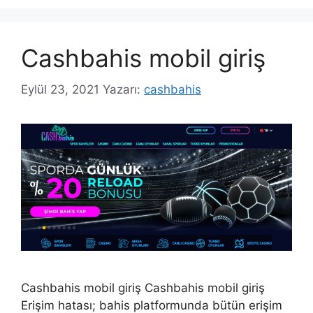
Cashbahis mobil giriş
Eylül 23, 2021
Yazarı:
cashbahis
Cashbahis mobil giriş Cashbahis mobil giriş
Erişim hatası; bahis platformunda bütün erişim