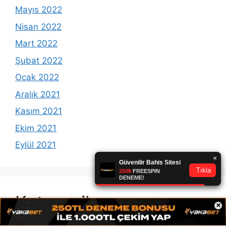
Mayıs 2022
Nisan 2022
Mart 2022
Şubat 2022
Ocak 2022
Aralık 2021
Kasım 2021
Ekim 2021
Eylül 2021
Kategoriler
×