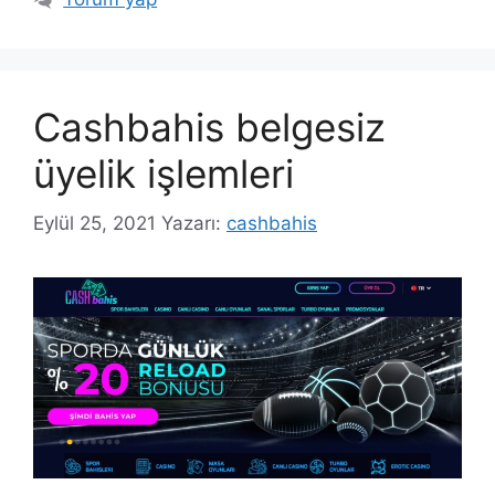
Cashbahis belgesiz
üyelik işlemleri
Eylül 25, 2021
Yazarı:
cashbahis