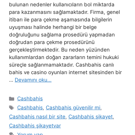
bulunan nedenler kullanıcıların bol miktarda
para kazanmasını sağlamaktadır. Firma, genel
itibarı ile para çekme aşamasında bilgilerin
uyuşması halinde herhangi bir belge
doğruluğunu sağlama prosedürü yapmadan
doğrudan para çekme prosedürünü
gerçekleştirmektedir. Bu neden yüzünden
kullanımlardan doğan zararların temini hukuki
süreçle sağlanmamaktadır. Cashbahis canlı
bahis ve casino oyunları internet sitesinden bir
…
Devamını oku…
Kategoriler
Cashbahis
Etiketler
Cashbahis
,
Cashbahis güvenilir mi
,
Cashbahis nasıl bir site
,
Cashbahis şikayet
,
Cashbahis şikayetvar
Yorum yap