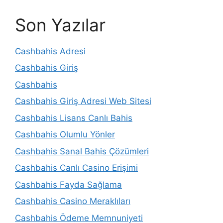
Son Yazılar
Cashbahis Adresi
Cashbahis Giriş
Cashbahis
Cashbahis Giriş Adresi Web Sitesi
Cashbahis Lisans Canlı Bahis
Cashbahis Olumlu Yönler
Cashbahis Sanal Bahis Çözümleri
Cashbahis Canlı Casino Erişimi
Cashbahis Fayda Sağlama
Cashbahis Casino Meraklıları
Cashbahis Ödeme Memnuniyeti