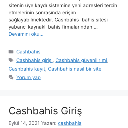
sitenin üye kaydı sistemine yeni adresleri tercih
etmelerinin sonrasında erişim
sağlayabilmektedir. Cashbahis bahis sitesi
yabancı kaynaklı bahis firmalarından …
Devamını oku…
Kategoriler
Cashbahis
Etiketler
Cashbahis girişi
,
Cashbahis güvenilir mi
,
Cashbahis kayıt
,
Cashbahis nasıl bir site
Yorum yap
Cashbahis Giriş
Eylül 14, 2021
Yazarı:
cashbahis