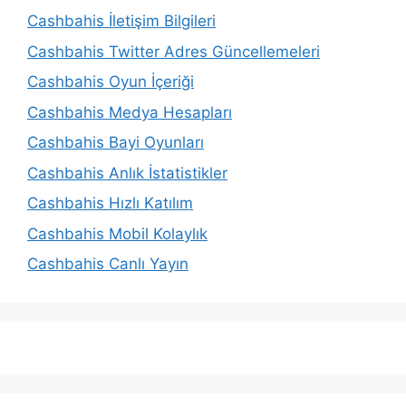
Cashbahis İletişim Bilgileri
Cashbahis Twitter Adres Güncellemeleri
Cashbahis Oyun İçeriği
Cashbahis Medya Hesapları
Cashbahis Bayi Oyunları
Cashbahis Anlık İstatistikler
Cashbahis Hızlı Katılım
Cashbahis Mobil Kolaylık
Cashbahis Canlı Yayın