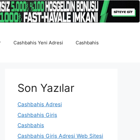
r
Cashbahis Yeni Adresi
Cashbahis
Son Yazılar
Cashbahis Adresi
Cashbahis Giriş
Cashbahis
Cashbahis Giriş Adresi Web Sitesi