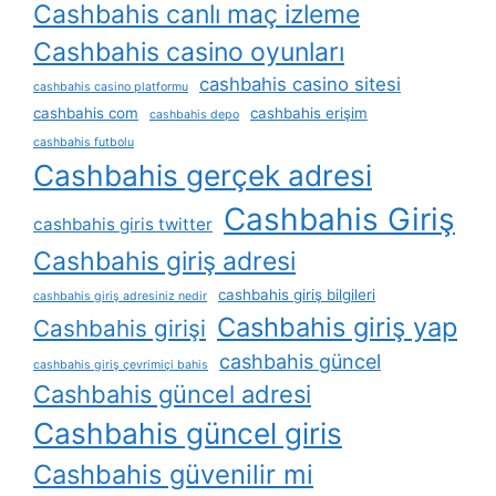
Cashbahis canlı maç izleme
Cashbahis casino oyunları
cashbahis casino sitesi
cashbahis casino platformu
cashbahis com
cashbahis erişim
cashbahis depo
cashbahis futbolu
Cashbahis gerçek adresi
Cashbahis Giriş
cashbahis giris twitter
Cashbahis giriş adresi
cashbahis giriş bilgileri
cashbahis giriş adresiniz nedir
Cashbahis giriş yap
Cashbahis girişi
cashbahis güncel
cashbahis giriş çevrimiçi bahis
Cashbahis güncel adresi
Cashbahis güncel giris
Cashbahis güvenilir mi