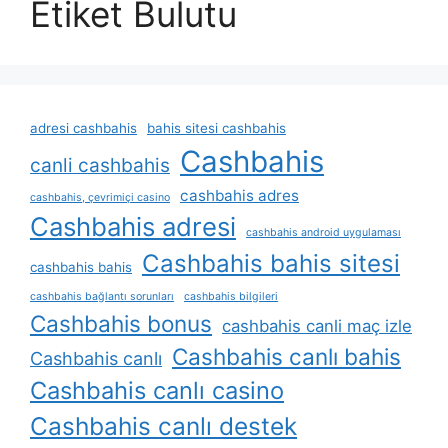
Etiket Bulutu
adresi cashbahis
bahis sitesi cashbahis
Cashbahis
canli cashbahis
cashbahis adres
cashbahis, çevrimiçi casino
Cashbahis adresi
cashbahis android uygulaması
Cashbahis bahis sitesi
cashbahis bahis
cashbahis bağlantı sorunları
cashbahis bilgileri
Cashbahis bonus
cashbahis canli maç izle
Cashbahis canlı bahis
Cashbahis canlı
Cashbahis canlı casino
Cashbahis canlı destek