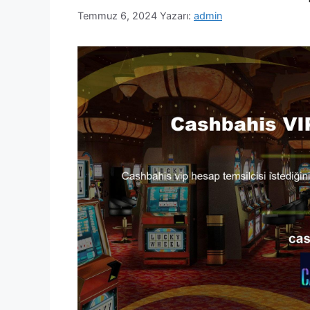
Temmuz 6, 2024
Yazarı:
admin