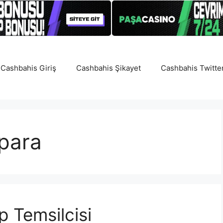
Cashbahis Giriş
Cashbahis Şikayet
Cashbahis Twitte
para
 Temsilcisi