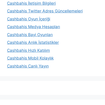
Cashbahis İletişim Bilgileri
Cashbahis Twitter Adres Güncellemeleri
Cashbahis Oyun İçeriği
Cashbahis Medya Hesapları
Cashbahis Bayi Oyunları
Cashbahis Anlık İstatistikler
Cashbahis Hızlı Katılım
Cashbahis Mobil Kolaylık
Cashbahis Canlı Yayın