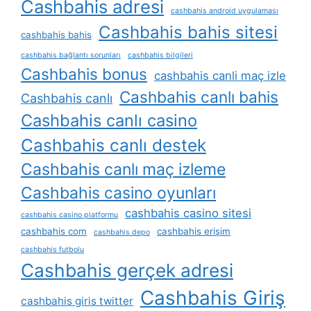
Cashbahis adresi
cashbahis android uygulaması
Cashbahis bahis sitesi
cashbahis bahis
cashbahis bağlantı sorunları
cashbahis bilgileri
Cashbahis bonus
cashbahis canli maç izle
Cashbahis canlı bahis
Cashbahis canlı
Cashbahis canlı casino
Cashbahis canlı destek
Cashbahis canlı maç izleme
Cashbahis casino oyunları
cashbahis casino sitesi
cashbahis casino platformu
cashbahis com
cashbahis erişim
cashbahis depo
cashbahis futbolu
Cashbahis gerçek adresi
Cashbahis Giriş
cashbahis giris twitter