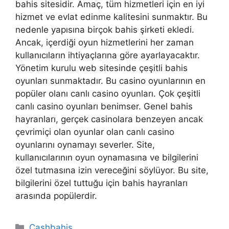
bahis sitesidir. Amaç, tüm hizmetleri için en iyi
hizmet ve evlat edinme kalitesini sunmaktır. Bu
nedenle yapısına birçok bahis şirketi ekledi.
Ancak, içerdiği oyun hizmetlerini her zaman
kullanıcıların ihtiyaçlarına göre ayarlayacaktır.
Yönetim kurulu web sitesinde çeşitli bahis
oyunları sunmaktadır. Bu casino oyunlarının en
popüler olanı canlı casino oyunları. Çok çeşitli
canlı casino oyunları benimser. Genel bahis
hayranları, gerçek casinolara benzeyen ancak
çevrimiçi olan oyunlar olan canlı casino
oyunlarını oynamayı severler. Site,
kullanıcılarının oyun oynamasına ve bilgilerini
özel tutmasına izin vereceğini söylüyor. Bu site,
bilgilerini özel tuttuğu için bahis hayranları
arasında popülerdir.
Kategoriler
Cashbahis