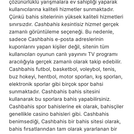
çözünürlüklü yarışmalara ev sahipliği yaparak
kullanıcılarına kaliteli hizmetler sunmaktadır.
Çünkü bahis sitelerinin yüksek kaliteli hizmetleri
sınırsızdır.
Cashbahis kesintisiz hizmet
gerçek
zamanlı görüntüleme seçeneği. Bu nedenle,
sadece Cashbahis e-posta adreslerinin
kuponlarını yapan kişiler değil, sitenin tüm
kullanıcıları oyunun canlı yayınını TV programı
aracılığıyla gerçek zamanlı olarak takip edebilir.
Cashbahis futbol, basketbol, voleybol, tenis,
buz hokeyi, hentbol, motor sporları, kış sporları,
elektronik sporlar gibi birçok spor bahsi
sunmaktadır. Cashbahis bahis sitesini
kullanarak bu sporlara bahis yapabilirsiniz.
Cashbahis spor bahislerine ek olarak, bahisçiler
genellikle casino bahisleri gibi. Cashbahis
benimsediği, Cashbahis bir bahis sitesi olarak,
bahis fırsatlarından tam olarak yararlanan bir