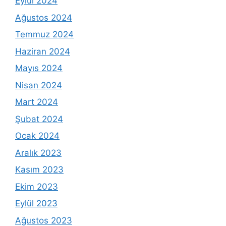
Eylül 2024
Ağustos 2024
Temmuz 2024
Haziran 2024
Mayıs 2024
Nisan 2024
Mart 2024
Şubat 2024
Ocak 2024
Aralık 2023
Kasım 2023
Ekim 2023
Eylül 2023
Ağustos 2023