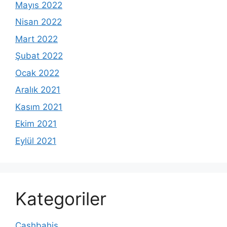
Mayıs 2022
Nisan 2022
Mart 2022
Şubat 2022
Ocak 2022
Aralık 2021
Kasım 2021
Ekim 2021
Eylül 2021
Kategoriler
Cashbahis