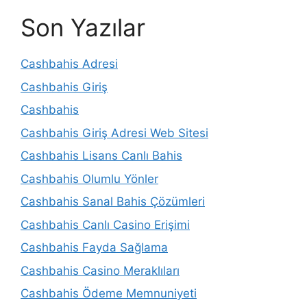
Son Yazılar
Cashbahis Adresi
Cashbahis Giriş
Cashbahis
Cashbahis Giriş Adresi Web Sitesi
Cashbahis Lisans Canlı Bahis
Cashbahis Olumlu Yönler
Cashbahis Sanal Bahis Çözümleri
Cashbahis Canlı Casino Erişimi
Cashbahis Fayda Sağlama
Cashbahis Casino Meraklıları
Cashbahis Ödeme Memnuniyeti