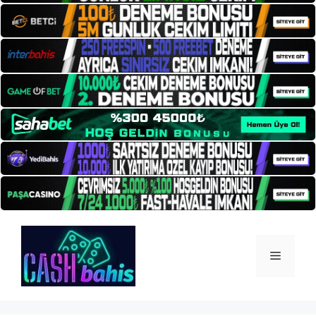
İçeriğe
atla
Menü