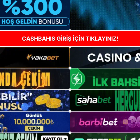
CASHBAHIS GİRİŞ İÇİN TIKLAYINIZ!