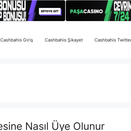
Cashbahis Giriş
Cashbahis Şikayet
Cashbahis Twitte
esine Nasıl Üye Olunur