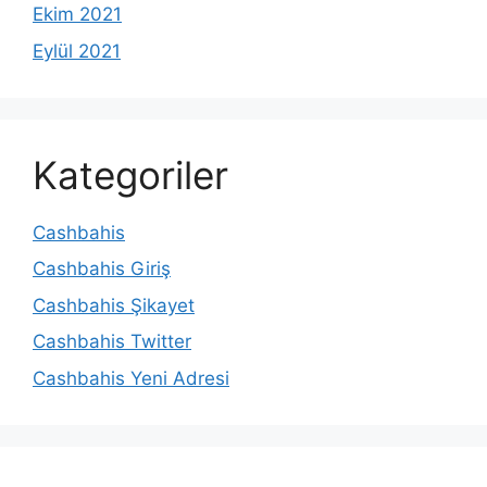
Ekim 2021
Eylül 2021
Kategoriler
Cashbahis
Cashbahis Giriş
Cashbahis Şikayet
Cashbahis Twitter
Cashbahis Yeni Adresi