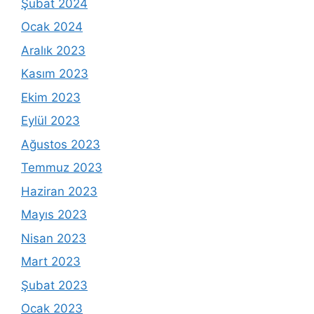
Şubat 2024
Ocak 2024
Aralık 2023
Kasım 2023
Ekim 2023
Eylül 2023
Ağustos 2023
Temmuz 2023
Haziran 2023
Mayıs 2023
Nisan 2023
Mart 2023
Şubat 2023
Ocak 2023