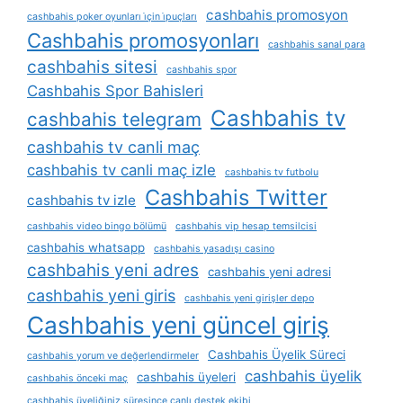
cashbahis promosyon
cashbahis poker oyunları i̇çin i̇puçları
Cashbahis promosyonları
cashbahis sanal para
cashbahis sitesi
cashbahis spor
Cashbahis Spor Bahisleri
Cashbahis tv
cashbahis telegram
cashbahis tv canli maç
cashbahis tv canli maç izle
cashbahis tv futbolu
Cashbahis Twitter
cashbahis tv izle
cashbahis video bingo bölümü
cashbahis vip hesap temsilcisi
cashbahis whatsapp
cashbahis yasadışı casino
cashbahis yeni adres
cashbahis yeni adresi
cashbahis yeni giris
cashbahis yeni girişler depo
Cashbahis yeni güncel giriş
Cashbahis Üyelik Süreci
cashbahis yorum ve değerlendirmeler
cashbahis üyelik
cashbahis üyeleri
cashbahis önceki maç
cashbahis üyeliğiniz süresince canlı destek ekibi