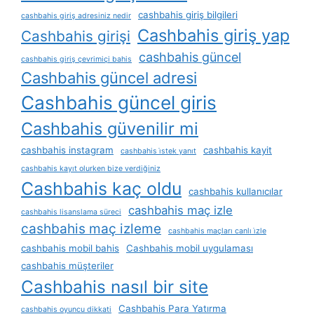
cashbahis giriş bilgileri
cashbahis giriş adresiniz nedir
Cashbahis giriş yap
Cashbahis girişi
cashbahis güncel
cashbahis giriş çevrimiçi bahis
Cashbahis güncel adresi
Cashbahis güncel giris
Cashbahis güvenilir mi
cashbahis instagram
cashbahis kayit
cashbahis i̇stek yanıt
cashbahis kayıt olurken bize verdiğiniz
Cashbahis kaç oldu
cashbahis kullanıcılar
cashbahis maç izle
cashbahis lisanslama süreci
cashbahis maç izleme
cashbahis maçları canlı i̇zle
cashbahis mobil bahis
Cashbahis mobil uygulaması
cashbahis müşteriler
Cashbahis nasıl bir site
Cashbahis Para Yatırma
cashbahis oyuncu dikkati