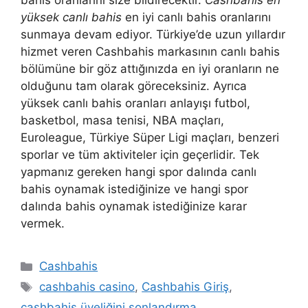
bahis oranlarını size bildirecektir.
Cashbahis en
yüksek canlı bahis
en iyi canlı bahis oranlarını
sunmaya devam ediyor. Türkiye’de uzun yıllardır
hizmet veren Cashbahis markasının canlı bahis
bölümüne bir göz attığınızda en iyi oranların ne
olduğunu tam olarak göreceksiniz. Ayrıca
yüksek canlı bahis oranları anlayışı futbol, ​​
basketbol, ​​masa tenisi, NBA maçları,
Euroleague, Türkiye Süper Ligi maçları, benzeri
sporlar ve tüm aktiviteler için geçerlidir. Tek
yapmanız gereken hangi spor dalında canlı
bahis oynamak istediğinize ve hangi spor
dalında bahis oynamak istediğinize karar
vermek.
Kategoriler
Cashbahis
Etiketler
cashbahis casino
,
Cashbahis Giriş
,
cashbahis üyeliğini sonlandırma