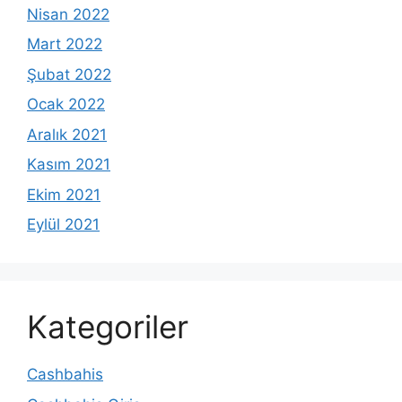
Nisan 2022
Mart 2022
Şubat 2022
Ocak 2022
Aralık 2021
Kasım 2021
Ekim 2021
Eylül 2021
Kategoriler
Cashbahis