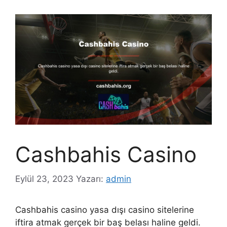
Cashbahis Casino
Eylül 23, 2023
Yazarı:
admin
Cashbahis casino yasa dışı casino sitelerine
iftira atmak gerçek bir baş belası haline geldi.