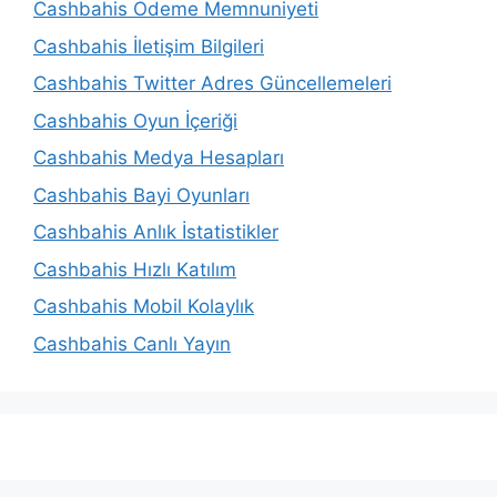
Cashbahis Ödeme Memnuniyeti
Cashbahis İletişim Bilgileri
Cashbahis Twitter Adres Güncellemeleri
Cashbahis Oyun İçeriği
Cashbahis Medya Hesapları
Cashbahis Bayi Oyunları
Cashbahis Anlık İstatistikler
Cashbahis Hızlı Katılım
Cashbahis Mobil Kolaylık
Cashbahis Canlı Yayın