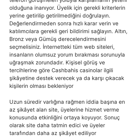
telefon görüşmeleri yoluyla karşılamanın yeterli
olduğuna inanıyor. Üyelik için gerekli kriterlerin
yerine getirilip getirilmediğini doğrulayın.
Değerlendirmeden sonra hızlı karar verin ve
katılımcılara gerekli geri bildirimi sağlayın. Altın,
Bronz veya Gümüş derecelendirmesini
seçmelisiniz. İnternetteki tüm web siteleri,
insanların olumsuz yorum bırakması sorunuyla
uğraşmak zorundadır. Kişisel görüş ve
tercihlerine göre Cashbahis casinolar ilgili
şikâyetine destek verecek ya da karşı çıkacak
kişilerin olması bekleniyor
Uzun süredir varlığına rağmen iddia başına en
az şikâyet alan site, üyelerine hizmet verme
konusunda etkinliğini ortaya koyuyor. Sonuç
olarak site daha tatmin edici ve üyeler
tarafından daha az şikâyet ediliyor