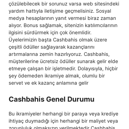
çözülebilecek bir sorunuz varsa web sitesindeki
yardım hattıyla iletişime geçmelisiniz. Sosyal
medya hesaplarının yanıt vermesi biraz zaman
alıyor. Bonus sağlamak, sitenizin katılımcılarının
ilgisini sürdürmek için çok önemlidir.
Üyelerimizin başta Cashbahis olmak üzere
çeşitli ödüller sağlayarak kazançlarını
artırmalarına zemin hazırlıyoruz. Cashbahis,
müşterilerine ücretsiz ödüller sunarak gelir elde
etmeye çalışan bir işletmedir. Dolayısıyla, hiçbir
şey ödemeden ikramiye almak, olumlu bir
servet ve ek kazanç anlamına gelir
Cashbahis Genel Durumu
Bu ikramiyeler herhangi bir paraya veya krediye
ihtiyaç duymadığı için herhangi bir maliyet veya
zorunluluk olmaksızın verilmektedir Cashbahis,