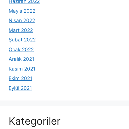
Haziran 2022
Mayıs 2022
Nisan 2022
Mart 2022
Şubat 2022
Ocak 2022
Aralık 2021
Kasım 2021
Ekim 2021
Eylül 2021
Kategoriler