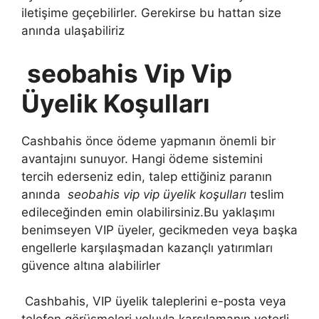
iletişime geçebilirler. Gerekirse bu hattan size
anında ulaşabiliriz
seobahis Vip Vip
Üyelik Koşulları
Cashbahis önce ödeme yapmanın önemli bir
avantajını sunuyor. Hangi ödeme sistemini
tercih ederseniz edin, talep ettiğiniz paranın
anında
seobahis vip vip üyelik koşulları
teslim
edileceğinden emin olabilirsiniz.Bu yaklaşımı
benimseyen VIP üyeler, gecikmeden veya başka
engellerle karşılaşmadan kazançlı yatırımları
güvence altına alabilirler
Cashbahis, VIP üyelik taleplerini e-posta veya