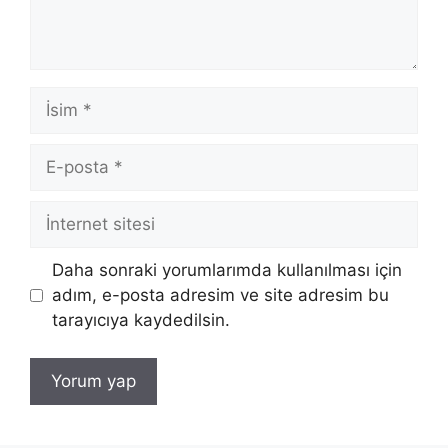
İsim
E-
posta
İnternet
sitesi
Daha sonraki yorumlarımda kullanılması için
adım, e-posta adresim ve site adresim bu
tarayıcıya kaydedilsin.