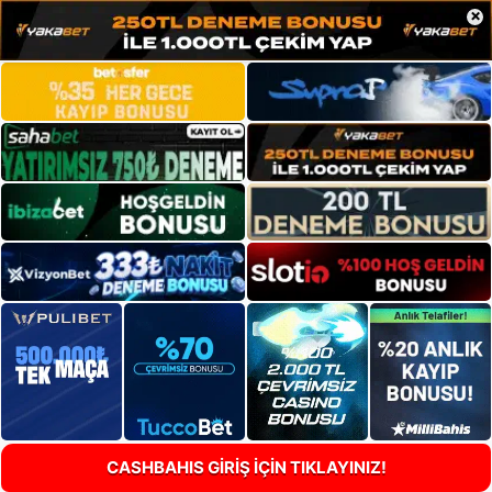
×
CASHBAHIS GİRİŞ İÇİN TIKLAYINIZ!