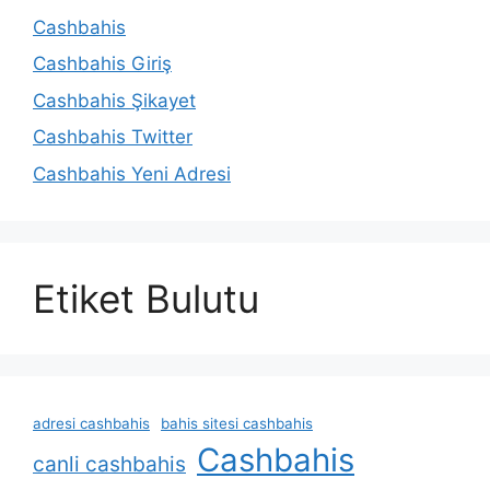
Cashbahis
Cashbahis Giriş
Cashbahis Şikayet
Cashbahis Twitter
Cashbahis Yeni Adresi
Etiket Bulutu
adresi cashbahis
bahis sitesi cashbahis
Cashbahis
canli cashbahis