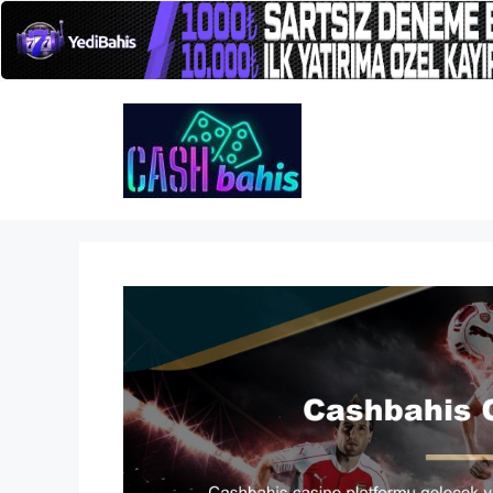
İçeriğe
atla