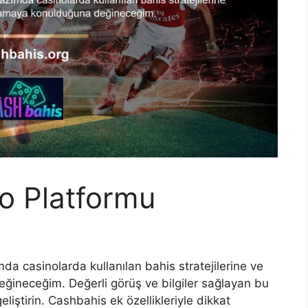
o Platformu
a casinolarda kullanılan bahis stratejilerine ve
ğineceğim. Değerli görüş ve bilgiler sağlayan bu
liştirin. Cashbahis ek özellikleriyle dikkat