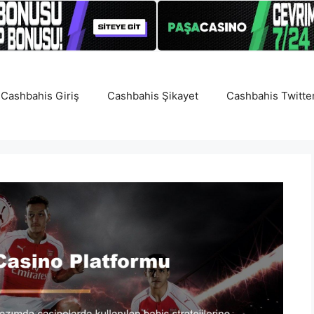
Cashbahis Giriş
Cashbahis Şikayet
Cashbahis Twitte