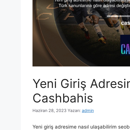
Yeni Giriş Adresi
Cashbahis
Haziran 28, 2023
Yazarı:
admin
Yeni giriş adresime nasıl ulaşabilirim se