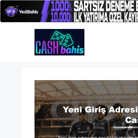
İçeriğe
atla