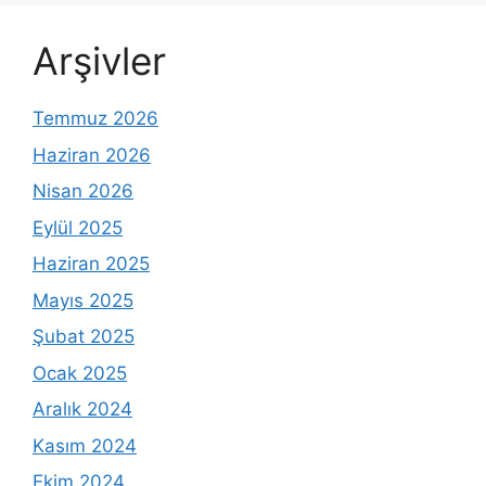
Arşivler
Temmuz 2026
Haziran 2026
Nisan 2026
Eylül 2025
Haziran 2025
Mayıs 2025
Şubat 2025
Ocak 2025
Aralık 2024
Kasım 2024
Ekim 2024