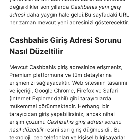
değişiklikler son yıllarda
Cashbahis yeni giriş
adresi
daha yaygın hale geldi.Bu sayfadaki URL
her zaman mevcut yeni adresinizi gösterecektir.
Cashbahis Giriş Adresi Sorunu
Nasıl Düzeltilir
Mevcut Cashbahis giriş adresinize erişmeniz,
Premium platformuna ve tüm detaylarına
erişmenizi sağlayacaktır. Web sitesinin tasarımı
ve içeriği, Google Chrome, Firefox ve Safari
(Internet Explorer dahil) gibi tarayıcılarda
mükemmel görünmektedir. Herhangi bir
tarayıcıdan giriş yapabilirsiniz, ancak nihai
erişim çözümü
Cashbahis giriş adresi sorunu
nasıl düzeltilir
resmi sarı giriş düğmesidir. Bu
teknoloji, cep telefonları ve kişisel bilgisayarlar