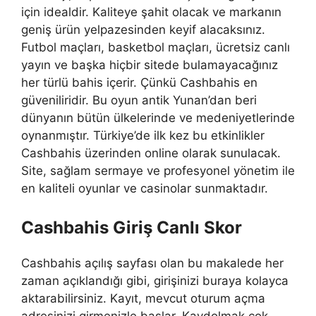
için idealdir. Kaliteye şahit olacak ve markanın
geniş ürün yelpazesinden keyif alacaksınız.
Futbol maçları, basketbol maçları, ücretsiz canlı
yayın ve başka hiçbir sitede bulamayacağınız
her türlü bahis içerir. Çünkü Cashbahis en
güveniliridir. Bu oyun antik Yunan’dan beri
dünyanın bütün ülkelerinde ve medeniyetlerinde
oynanmıştır. Türkiye’de ilk kez bu etkinlikler
Cashbahis üzerinden online olarak sunulacak.
Site, sağlam sermaye ve profesyonel yönetim ile
en kaliteli oyunlar ve casinolar sunmaktadır.
Cashbahis Giriş Canlı Skor
Cashbahis açılış sayfası olan bu makalede her
zaman açıklandığı gibi, girişinizi buraya kolayca
aktarabilirsiniz. Kayıt, mevcut oturum açma