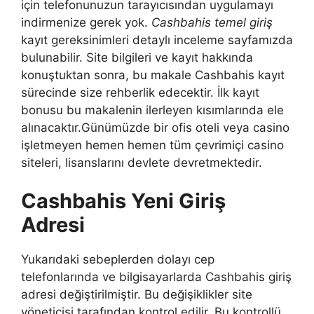
için telefonunuzun tarayıcısından uygulamayı
indirmenize gerek yok.
Cashbahis temel giriş
kayıt gereksinimleri detaylı inceleme sayfamızda
bulunabilir. Site bilgileri ve kayıt hakkında
konuştuktan sonra, bu makale Cashbahis kayıt
sürecinde size rehberlik edecektir. İlk kayıt
bonusu bu makalenin ilerleyen kısımlarında ele
alınacaktır.Günümüzde bir ofis oteli veya casino
işletmeyen hemen hemen tüm çevrimiçi casino
siteleri, lisanslarını devlete devretmektedir.
Cashbahis Yeni Giriş
Adresi
Yukarıdaki sebeplerden dolayı cep
telefonlarında ve bilgisayarlarda Cashbahis giriş
adresi değiştirilmiştir. Bu değişiklikler site
yöneticisi tarafından kontrol edilir. Bu kontrollü