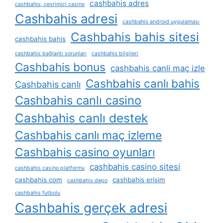
cashbahis adres
cashbahis, çevrimiçi casino
Cashbahis adresi
cashbahis android uygulaması
Cashbahis bahis sitesi
cashbahis bahis
cashbahis bağlantı sorunları
cashbahis bilgileri
Cashbahis bonus
cashbahis canli maç izle
Cashbahis canlı bahis
Cashbahis canlı
Cashbahis canlı casino
Cashbahis canlı destek
Cashbahis canlı maç izleme
Cashbahis casino oyunları
cashbahis casino sitesi
cashbahis casino platformu
cashbahis com
cashbahis erişim
cashbahis depo
cashbahis futbolu
Cashbahis gerçek adresi