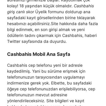
adresinizi girmenizle başlar. Kaydolmak çok
kolay! 18 yaşından küçük olmalıdır.
Cashbahis
giriş canlı skor
Üyelik formunu doldurup ana
sayfadaki kayıt görsellerinden birine tıklayarak
hesabınızı açabilirsiniz.Site hakkında daha fazla
bilgi edinmek, en son girişi almak ve yeni
ödüllerin tadını çıkarmak için Cashbahis, haberi
Twitter sayfasında da duyurdu.
Cashbahis Mobil Ana Sayfa
Cashbahis cep telefonu yeni bir adresle
kaydedilmiş. Yani bu sürüme erişmek için
telefonunuzun tarayıcısından uygulamayı
indirmenize gerek yok. Elbette, bu sayfadaki
öğeye cep telefonunuzdan erişilebiliyorsa, cep
telefonunuzun mevcut adresine
yönlendirileceksiniz. Site bilgileri ve kayıt