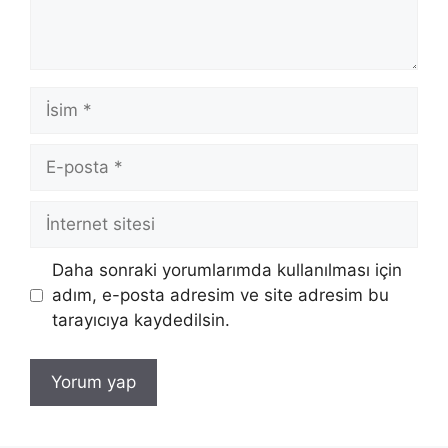
İsim
E-
posta
İnternet
sitesi
Daha sonraki yorumlarımda kullanılması için
adım, e-posta adresim ve site adresim bu
tarayıcıya kaydedilsin.