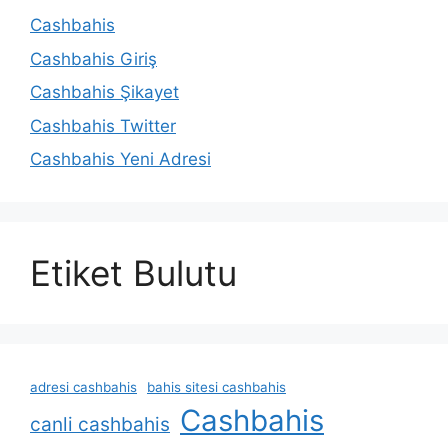
Cashbahis
Cashbahis Giriş
Cashbahis Şikayet
Cashbahis Twitter
Cashbahis Yeni Adresi
Etiket Bulutu
adresi cashbahis
bahis sitesi cashbahis
Cashbahis
canli cashbahis