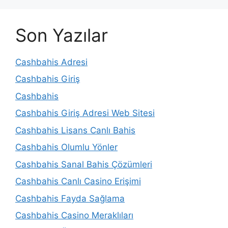
Son Yazılar
Cashbahis Adresi
Cashbahis Giriş
Cashbahis
Cashbahis Giriş Adresi Web Sitesi
Cashbahis Lisans Canlı Bahis
Cashbahis Olumlu Yönler
Cashbahis Sanal Bahis Çözümleri
Cashbahis Canlı Casino Erişimi
Cashbahis Fayda Sağlama
Cashbahis Casino Meraklıları