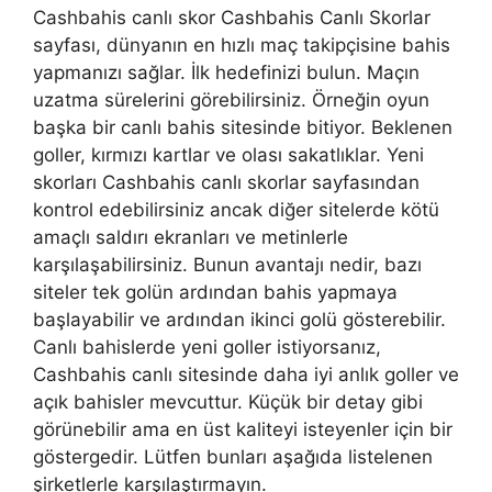
Cashbahis canlı skor Cashbahis Canlı Skorlar
sayfası, dünyanın en hızlı maç takipçisine bahis
yapmanızı sağlar. İlk hedefinizi bulun. Maçın
uzatma sürelerini görebilirsiniz. Örneğin oyun
başka bir canlı bahis sitesinde bitiyor. Beklenen
goller, kırmızı kartlar ve olası sakatlıklar. Yeni
skorları Cashbahis canlı skorlar sayfasından
kontrol edebilirsiniz ancak diğer sitelerde kötü
amaçlı saldırı ekranları ve metinlerle
karşılaşabilirsiniz. Bunun avantajı nedir, bazı
siteler tek golün ardından bahis yapmaya
başlayabilir ve ardından ikinci golü gösterebilir.
Canlı bahislerde yeni goller istiyorsanız,
Cashbahis canlı sitesinde daha iyi anlık goller ve
açık bahisler mevcuttur. Küçük bir detay gibi
görünebilir ama en üst kaliteyi isteyenler için bir
göstergedir. Lütfen bunları aşağıda listelenen
şirketlerle karşılaştırmayın.