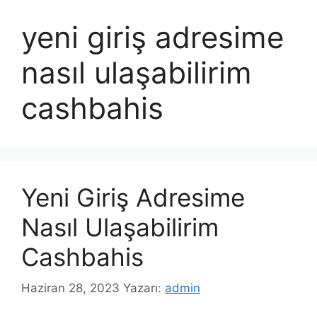
yeni giriş adresime
nasıl ulaşabilirim
cashbahis
Yeni Giriş Adresime
Nasıl Ulaşabilirim
Cashbahis
Haziran 28, 2023
Yazarı:
admin