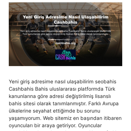
Yeni giriş adresime nasıl ulaşabilirim seobahis
Cashbahis Bahis uluslararası platformda Türk
kanunlarına göre adresi değiştirilmiş lisanslı
bahis sitesi olarak tanımlanmıştır. Farklı Avrupa
ülkelerine seyahat ettiğimde bu sorunu
yaşamıyorum. Web sitemiz en başından itibaren
oyuncuları bir araya getiriyor. Oyuncular