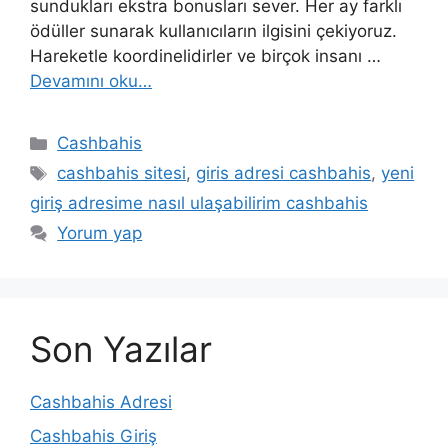
sundukları ekstra bonusları sever. Her ay farklı
ödüller sunarak kullanıcıların ilgisini çekiyoruz.
Hareketle koordinelidirler ve birçok insanı …
Devamını oku…
Kategoriler
Cashbahis
Etiketler
cashbahis sitesi
,
giris adresi cashbahis
,
yeni
giriş adresime nasıl ulaşabilirim cashbahis
Yorum yap
Son Yazılar
Cashbahis Adresi
Cashbahis Giriş