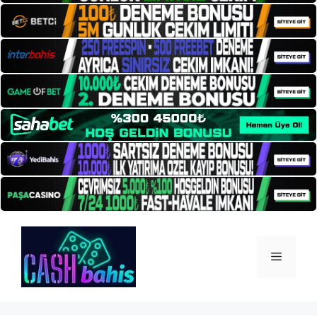
İçeriğe
atla
Menü