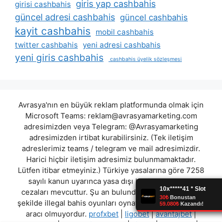
giris yap cashbahis
girisi cashbahis
güncel adresi cashbahis
güncel cashbahis
kayit cashbahis
mobil cashbahis
twitter cashbahis
yeni adresi cashbahis
yeni giris cashbahis
cashbahis üyelik sözleşmesi
Avrasya'nın en büyük reklam platformunda olmak için
Microsoft Teams:
reklam@avrasyamarketing.com
adresimizden veya Telegram: @Avrasyamarketing
adresimizden irtibat kurabilirsiniz. (Tek iletişim
adreslerimiz teams / telegram ve mail adresimizdir.
Harici hiçbir iletişim adresimiz bulunmamaktadır.
Lütfen itibar etmeyiniz.) Türkiye yasalarına göre 7258
sayılı kanun uyarınca yasa dışı bahis oynamanın
cezaları mevcuttur. Şu an bulunduğunuz site hiç bir
şekilde illegal bahis oyunları oynatmıyor ve oynamaya
aracı olmuyordur.
profxbet
|
ligobet
|
avantajbet
|