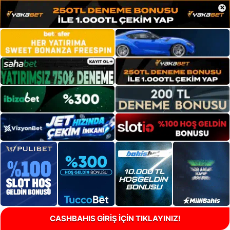
×
CASHBAHIS GİRİŞ İÇİN TIKLAYINIZ!