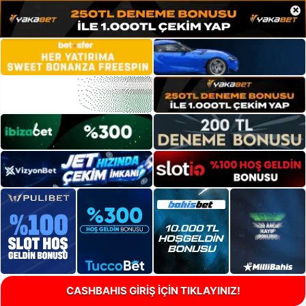
×
CASHBAHIS GİRİŞ İÇİN TIKLAYINIZ!