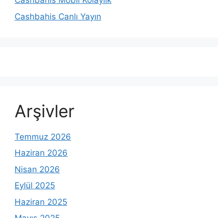
Cashbahis Mobil Kolaylık
Cashbahis Canlı Yayın
Arşivler
Temmuz 2026
Haziran 2026
Nisan 2026
Eylül 2025
Haziran 2025