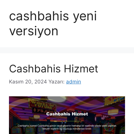
cashbahis yeni
versiyon
Cashbahis Hizmet
Kasım 20, 2024
Yazarı:
admin