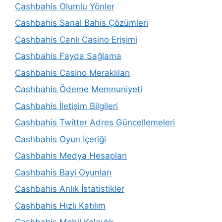
Cashbahis Olumlu Yönler
Cashbahis Sanal Bahis Çözümleri
Cashbahis Canlı Casino Erişimi
Cashbahis Fayda Sağlama
Cashbahis Casino Meraklıları
Cashbahis Ödeme Memnuniyeti
Cashbahis İletişim Bilgileri
Cashbahis Twitter Adres Güncellemeleri
Cashbahis Oyun İçeriği
Cashbahis Medya Hesapları
Cashbahis Bayi Oyunları
Cashbahis Anlık İstatistikler
Cashbahis Hızlı Katılım