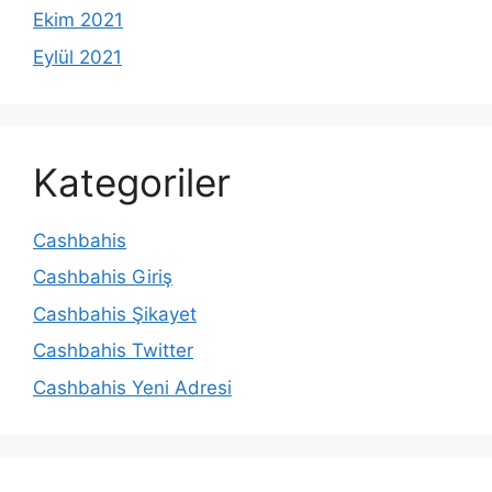
Ekim 2021
Eylül 2021
Kategoriler
Cashbahis
Cashbahis Giriş
Cashbahis Şikayet
Cashbahis Twitter
Cashbahis Yeni Adresi