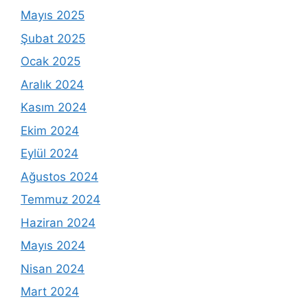
Mayıs 2025
Şubat 2025
Ocak 2025
Aralık 2024
Kasım 2024
Ekim 2024
Eylül 2024
Ağustos 2024
Temmuz 2024
Haziran 2024
Mayıs 2024
Nisan 2024
Mart 2024