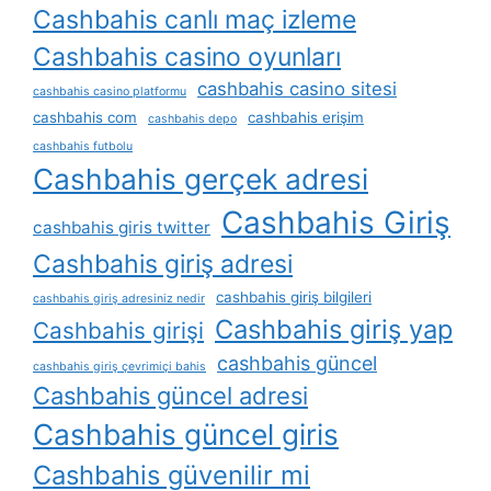
Cashbahis canlı maç izleme
Cashbahis casino oyunları
cashbahis casino sitesi
cashbahis casino platformu
cashbahis com
cashbahis erişim
cashbahis depo
cashbahis futbolu
Cashbahis gerçek adresi
Cashbahis Giriş
cashbahis giris twitter
Cashbahis giriş adresi
cashbahis giriş bilgileri
cashbahis giriş adresiniz nedir
Cashbahis giriş yap
Cashbahis girişi
cashbahis güncel
cashbahis giriş çevrimiçi bahis
Cashbahis güncel adresi
Cashbahis güncel giris
Cashbahis güvenilir mi