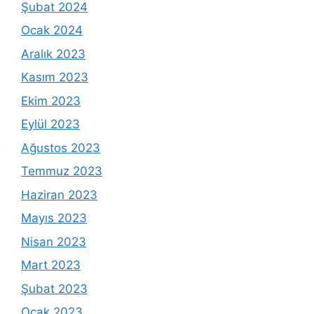
Şubat 2024
Ocak 2024
Aralık 2023
Kasım 2023
Ekim 2023
Eylül 2023
Ağustos 2023
Temmuz 2023
Haziran 2023
Mayıs 2023
Nisan 2023
Mart 2023
Şubat 2023
Ocak 2023