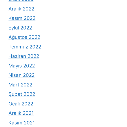
Aralık 2022
Kasım 2022
Eylül 2022
Ağustos 2022
Temmuz 2022
Haziran 2022
Mayıs 2022
Nisan 2022
Mart 2022
Şubat 2022
Ocak 2022
Aralık 2021
Kasım 2021