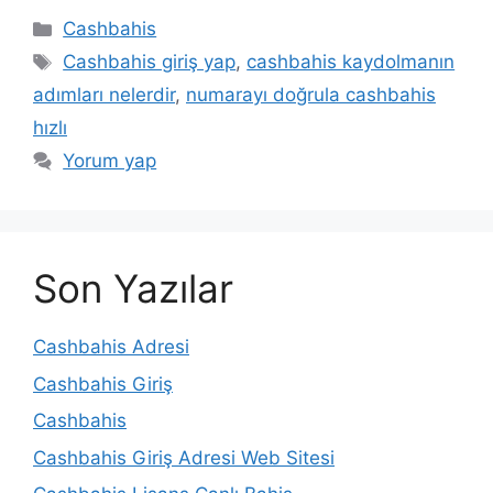
Kategoriler
Cashbahis
Etiketler
Cashbahis giriş yap
,
cashbahis kaydolmanın
adımları nelerdir
,
numarayı doğrula cashbahis
hızlı
Yorum yap
Son Yazılar
Cashbahis Adresi
Cashbahis Giriş
Cashbahis
Cashbahis Giriş Adresi Web Sitesi