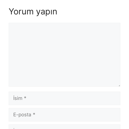
Yorum yapın
Yorum
İsim
E-
posta
İnternet