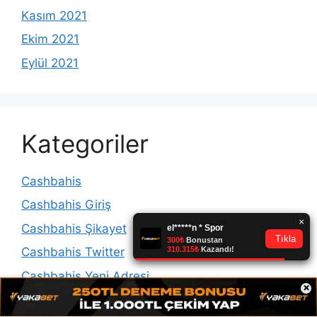
Kasım 2021
Ekim 2021
Eylül 2021
Kategoriler
Cashbahis
Cashbahis Giriş
Cashbahis Şikayet
Cashbahis Twitter
Cashbahis Yeni Adresi
×