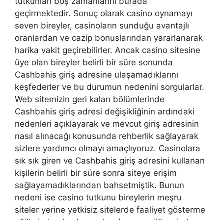
tutkunları boş zamanlarını burada
geçirmektedir. Sonuç olarak casino oynamayı
seven bireyler, casinoların sunduğu avantajlı
oranlardan ve cazip bonuslarından yararlanarak
harika vakit geçirebilirler. Ancak casino sitesine
üye olan bireyler belirli bir süre sonunda
Cashbahis giriş adresine ulaşamadıklarını
keşfederler ve bu durumun nedenini sorgularlar.
Web sitemizin geri kalan bölümlerinde
Cashbahis giriş adresi değişikliğinin ardındaki
nedenleri açıklayarak ve mevcut giriş adresinin
nasıl alınacağı konusunda rehberlik sağlayarak
sizlere yardımcı olmayı amaçlıyoruz. Casinolara
sık sık giren ve Cashbahis giriş adresini kullanan
kişilerin belirli bir süre sonra siteye erişim
sağlayamadıklarından bahsetmiştik. Bunun
nedeni ise casino tutkunu bireylerin meşru
siteler yerine yetkisiz sitelerde faaliyet gösterme