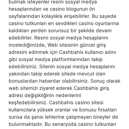
bulmak isteyenler resmi sosyal medya
hesaplarından ve casino blogunun ön
sayfalarından kolaylıkla erişebilirler. Bu sayede
casino tutkunları en sevdikleri casino oyunlarına
kaldıkları yerden sorunsuz bir şekilde devam
edebilirler. Resmi sosyal medya hesaplarını
incelediğimizde, Web sitesinin güncel giriş
adresini edinmek için Cashbahis kullanıcı adını
gibi sosyal medya platformlarından takip
edebilirsiniz. Sitenin sosyal medya hesaplarını
yakından takip ederek sitede mevcut olan
bonuslardan haberdar olabilirsiniz. Sonuç olarak
web sitemizi ziyaret ederek Cashbahis giriş
adresi değişikliğinin nedenlerini
keşfedebilirsiniz. Cashbahis casino sitesi
kullanıcılara yüksek oranlar ve bonusu fırsatları
sunsa da şansı lehlerine çalışmayan bireyler de
bulunmaktadır. Bu senaryoda casino tutkunları