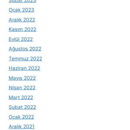
Şubat 2023
Ocak 2023
Aralık 2022
Kasım 2022
Eylül 2022
Ağustos 2022
Temmuz 2022
Haziran 2022
Mayıs 2022
Nisan 2022
Mart 2022
Şubat 2022
Ocak 2022
Aralık 2021