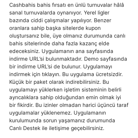
Cashbahis bahis fırsatı en ünlü turnuvalar hâlâ
sanal turnuvalarda oynanıyor. Yerel ligler
bazında ciddi çalışmalar yapılıyor. Benzer
oranlara sahip başka sitelerde kupon
oluştursanız bile, üye olmanız durumunda canlı
bahis sitelerinde daha fazla kazanç elde
edeceksiniz. Uygulamanın ana sayfasında
indirme URL’si bulunmaktadır. Demo sayfasında
bir indirme URL’si de bulunur. Uygulamayı
indirmek için tıklayın. Bu uygulama ücretsizdir.
Küçük bir paket olarak indirebilirsiniz. Bu
uygulamayı yüklerken işletim sisteminin belirli
ayrıcalıklara sahip olduğundan emin olmak iyi
bir fikirdir. Bu izinler olmadan harici üçüncü taraf
uygulamalar yüklenemez. Uygulamanın
kurulumunda sorun yaşamanız durumunda
Canlı Destek ile iletişime geçebilirsiniz.