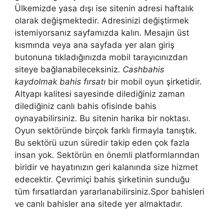
Ülkemizde yasa dışı ise sitenin adresi haftalık
olarak değişmektedir. Adresinizi değiştirmek
istemiyorsanız sayfamızda kalın. Mesajın üst
kısmında veya ana sayfada yer alan giriş
butonuna tıkladığınızda mobil tarayıcınızdan
siteye bağlanabileceksiniz.
Cashbahis
kaydolmak bahis fırsatı
bir mobil oyun şirketidir.
Altyapı kalitesi sayesinde dilediğiniz zaman
dilediğiniz canlı bahis ofisinde bahis
oynayabilirsiniz. Bu sitenin harika bir noktası.
Oyun sektöründe birçok farklı firmayla tanıştık.
Bu sektörü uzun süredir takip eden çok fazla
insan yok. Sektörün en önemli platformlarından
biridir ve hayatınızın geri kalanında size hizmet
edecektir. Çevrimiçi bahis şirketinin sunduğu
tüm fırsatlardan yararlanabilirsiniz.Spor bahisleri
ve canlı bahisler ana sitede yer almaktadır.