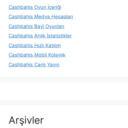
Cashbahis Oyun İçeriği
Cashbahis Medya Hesapları
Cashbahis Bayi Oyunları
Cashbahis Anlık İstatistikler
Cashbahis Hızlı Katılım
Cashbahis Mobil Kolaylık
Cashbahis Canlı Yayın
Arşivler