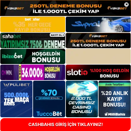
×
CASHBAHIS GİRİŞ İÇİN TIKLAYINIZ!