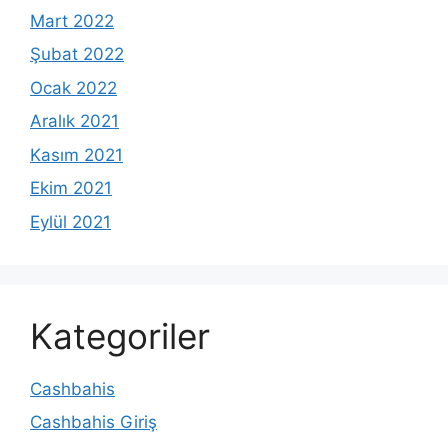
Mart 2022
Şubat 2022
Ocak 2022
Aralık 2021
Kasım 2021
Ekim 2021
Eylül 2021
Kategoriler
Cashbahis
Cashbahis Giriş