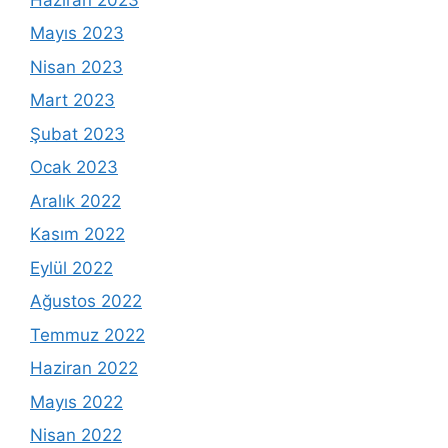
Mayıs 2023
Nisan 2023
Mart 2023
Şubat 2023
Ocak 2023
Aralık 2022
Kasım 2022
Eylül 2022
Ağustos 2022
Temmuz 2022
Haziran 2022
Mayıs 2022
Nisan 2022