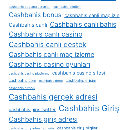
cashbahis bağlantı sorunları
cashbahis bilgileri
Cashbahis bonus
cashbahis canli maç izle
Cashbahis canlı bahis
Cashbahis canlı
Cashbahis canlı casino
Cashbahis canlı destek
Cashbahis canlı maç izleme
Cashbahis casino oyunları
cashbahis casino sitesi
cashbahis casino platformu
cashbahis com
cashbahis erişim
cashbahis depo
cashbahis futbolu
Cashbahis gerçek adresi
Cashbahis Giriş
cashbahis giris twitter
Cashbahis giriş adresi
cashbahis giriş bilgileri
cashbahis giriş adresiniz nedir