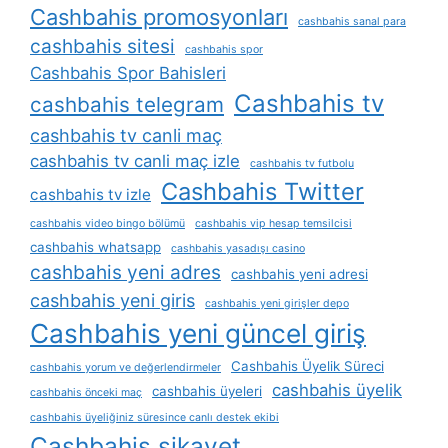
Cashbahis promosyonları
cashbahis sanal para
cashbahis sitesi
cashbahis spor
Cashbahis Spor Bahisleri
Cashbahis tv
cashbahis telegram
cashbahis tv canli maç
cashbahis tv canli maç izle
cashbahis tv futbolu
Cashbahis Twitter
cashbahis tv izle
cashbahis video bingo bölümü
cashbahis vip hesap temsilcisi
cashbahis whatsapp
cashbahis yasadışı casino
cashbahis yeni adres
cashbahis yeni adresi
cashbahis yeni giris
cashbahis yeni girişler depo
Cashbahis yeni güncel giriş
Cashbahis Üyelik Süreci
cashbahis yorum ve değerlendirmeler
cashbahis üyelik
cashbahis üyeleri
cashbahis önceki maç
cashbahis üyeliğiniz süresince canlı destek ekibi
Cashbahis şikayet