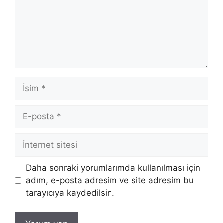
İsim
E-
posta
İnternet
sitesi
Daha sonraki yorumlarımda kullanılması için
adım, e-posta adresim ve site adresim bu
tarayıcıya kaydedilsin.