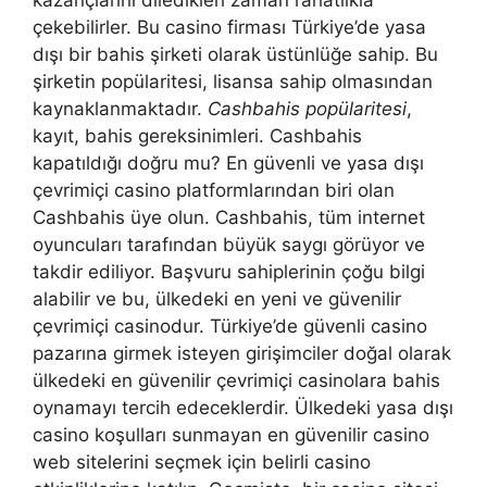
çekebilirler. Bu casino firması Türkiye’de yasa
dışı bir bahis şirketi olarak üstünlüğe sahip. Bu
şirketin popülaritesi, lisansa sahip olmasından
kaynaklanmaktadır.
Cashbahis popülaritesi
,
kayıt, bahis gereksinimleri. Cashbahis
kapatıldığı doğru mu? En güvenli ve yasa dışı
çevrimiçi casino platformlarından biri olan
Cashbahis üye olun. Cashbahis, tüm internet
oyuncuları tarafından büyük saygı görüyor ve
takdir ediliyor. Başvuru sahiplerinin çoğu bilgi
alabilir ve bu, ülkedeki en yeni ve güvenilir
çevrimiçi casinodur. Türkiye’de güvenli casino
pazarına girmek isteyen girişimciler doğal olarak
ülkedeki en güvenilir çevrimiçi casinolara bahis
oynamayı tercih edeceklerdir. Ülkedeki yasa dışı
casino koşulları sunmayan en güvenilir casino
web sitelerini seçmek için belirli casino