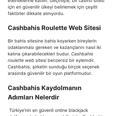
etkinliklerine katılın. Geçmişte, bir casino sitesi
için en güvenilir ülkeyi belirlemek için çeşitli
faktörler dikkate alınıyordu.
Cashbahis Roulette Web Sitesi
Bir bahis sitesine bahis koyarken bireylerin
odaklanması gereken ve kazançlarını nasıl iki
katına çıkarabilecekleri budur.
Cashbahis
roulette web sitesi
benzersiz bir eylemdir.
Cashbahis, şirketin sunduğu birçok seçenek
arasında güvenilir bir oyun platformudur.
Cashbahis Kaydolmanın
Adımları Nelerdir
Türkiye’nin en güvenli online blackjack