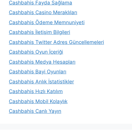
Cashbahis Fayda Sağlama
Cashbahis Casino Meraklıları
Cashbahis Ödeme Memnuniyeti
Cashbahis İletişim Bilgileri
Cashbahis Twitter Adres Güncellemeleri
Cashbahis Oyun İçeriği
Cashbahis Medya Hesapları
Cashbahis Bayi Oyunları
Cashbahis Anlık İstatistikler
Cashbahis Hızlı Katılım
Cashbahis Mobil Kolaylık
Cashbahis Canlı Yayın