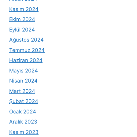
Kasım 2024
Ekim 2024
Eylül 2024
Ağustos 2024
Temmuz 2024
Haziran 2024
Mayıs 2024
Nisan 2024
Mart 2024
Şubat 2024
Ocak 2024
Aralık 2023
Kasım 2023