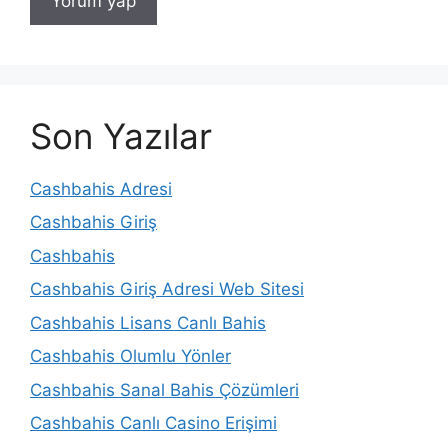
Son Yazılar
Cashbahis Adresi
Cashbahis Giriş
Cashbahis
Cashbahis Giriş Adresi Web Sitesi
Cashbahis Lisans Canlı Bahis
Cashbahis Olumlu Yönler
Cashbahis Sanal Bahis Çözümleri
Cashbahis Canlı Casino Erişimi