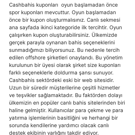
Cashbahis kuponları oyun başlamadan önce
spor kuponları mevcuttur. Oyun başlamadan
önce bir kupon oluşturmalısınız. Canlı sekmesi
ana sayfada ikinci kategoride ilk tercihtir. Oyun
çalışırken kupon oluşturabilirsiniz. Ülkemizde
gerçek parayla oynanan bahis seçeneklerini
sunmadığımızı biliyorsunuz. Bu nedenle tercih
edilen offshore şirketleri onaylandı. Bu yönetim
kurulunun bir üyesi olarak şirket size kuponları
farklı seçeneklerle doldurma şansı sunuyor.
Cashbahis sektördeki eski bir web sitesidir.
Uzun bir süredir müşterilerine çeşitli hizmetler
ve teşvikler sağlamaktadır. Bu faktörden dolayı
ülkemizin en popüler canlı bahis sitelerinden biri
haline gelmiştir. Kullanıcılar para çekme ve para
yatırma işlemlerinin basitliğini ve herhangi bir
sorunda kendilerine yardımcı olacak canlı
destek ekibinin varlığını takdir ediyor.