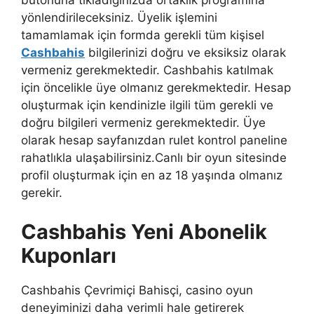
butonuna tıkladığınızda ortaklık programına
yönlendirileceksiniz. Üyelik işlemini
tamamlamak için formda gerekli tüm kişisel
Cashbahis
bilgilerinizi doğru ve eksiksiz olarak
vermeniz gerekmektedir. Cashbahis katılmak
için öncelikle üye olmanız gerekmektedir. Hesap
oluşturmak için kendinizle ilgili tüm gerekli ve
doğru bilgileri vermeniz gerekmektedir. Üye
olarak hesap sayfanızdan rulet kontrol paneline
rahatlıkla ulaşabilirsiniz.Canlı bir oyun sitesinde
profil oluşturmak için en az 18 yaşında olmanız
gerekir.
Cashbahis Yeni Abonelik
Kuponları
Cashbahis Çevrimiçi Bahisçi, casino oyun
deneyiminizi daha verimli hale getirerek