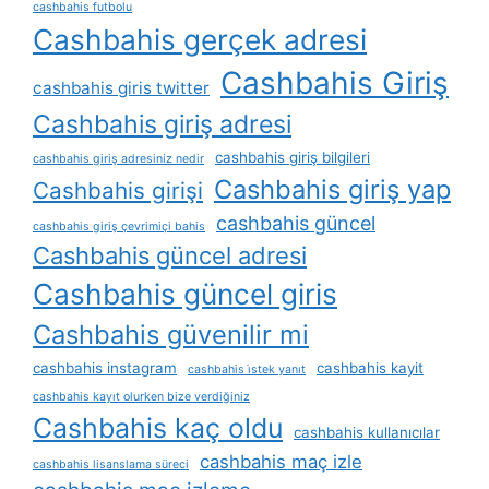
cashbahis futbolu
Cashbahis gerçek adresi
Cashbahis Giriş
cashbahis giris twitter
Cashbahis giriş adresi
cashbahis giriş bilgileri
cashbahis giriş adresiniz nedir
Cashbahis giriş yap
Cashbahis girişi
cashbahis güncel
cashbahis giriş çevrimiçi bahis
Cashbahis güncel adresi
Cashbahis güncel giris
Cashbahis güvenilir mi
cashbahis instagram
cashbahis kayit
cashbahis i̇stek yanıt
cashbahis kayıt olurken bize verdiğiniz
Cashbahis kaç oldu
cashbahis kullanıcılar
cashbahis maç izle
cashbahis lisanslama süreci