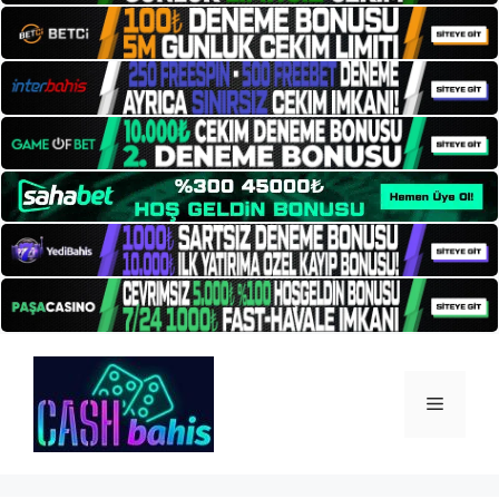
İçeriğe
atla
Menü