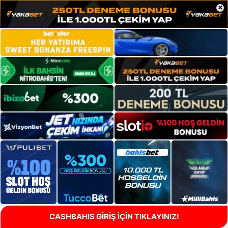
×
CASHBAHIS GİRİŞ İÇİN TIKLAYINIZ!