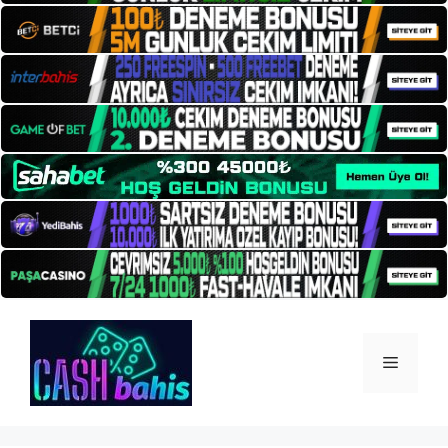
İçeriğe
atla
Menü