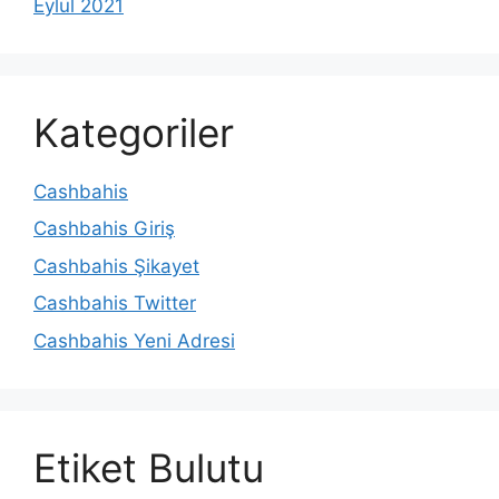
Eylül 2021
Kategoriler
Cashbahis
Cashbahis Giriş
Cashbahis Şikayet
Cashbahis Twitter
Cashbahis Yeni Adresi
Etiket Bulutu