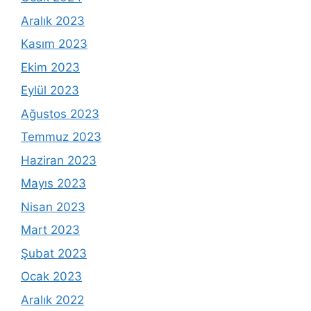
Aralık 2023
Kasım 2023
Ekim 2023
Eylül 2023
Ağustos 2023
Temmuz 2023
Haziran 2023
Mayıs 2023
Nisan 2023
Mart 2023
Şubat 2023
Ocak 2023
Aralık 2022