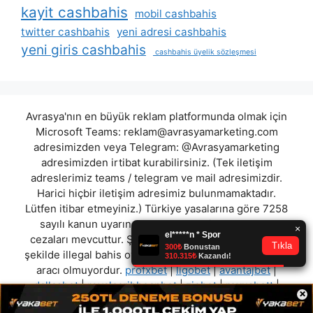
kayit cashbahis
mobil cashbahis
twitter cashbahis
yeni adresi cashbahis
yeni giris cashbahis
cashbahis üyelik sözleşmesi
Avrasya'nın en büyük reklam platformunda olmak için
Microsoft Teams:
reklam@avrasyamarketing.com
adresimizden veya Telegram: @Avrasyamarketing
adresimizden irtibat kurabilirsiniz. (Tek iletişim
adreslerimiz teams / telegram ve mail adresimizdir.
Harici hiçbir iletişim adresimiz bulunmamaktadır.
Lütfen itibar etmeyiniz.) Türkiye yasalarına göre 7258
sayılı kanun uyarınca yasa dışı bahis oynamanın
cezaları mevcuttur. Şu an bulunduğunuz site hiç bir
şekilde illegal bahis oyunları oynatmıyor ve oynamaya
aracı olmuyordur.
profxbet
|
ligobet
|
avantajbet
|
dallasbet
|
royalcaribbeanbet
|
ziobet
|
rexusbett
|
×
parkbahis