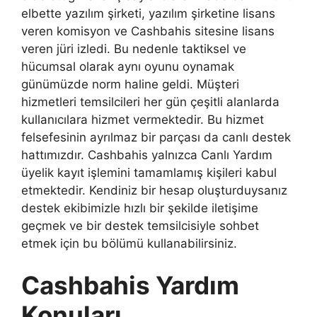
elbette yazılım şirketi, yazılım şirketine lisans
veren komisyon ve Cashbahis sitesine lisans
veren jüri izledi. Bu nedenle taktiksel ve
hücumsal olarak aynı oyunu oynamak
günümüzde norm haline geldi. Müşteri
hizmetleri temsilcileri her gün çeşitli alanlarda
kullanıcılara hizmet vermektedir. Bu hizmet
felsefesinin ayrılmaz bir parçası da canlı destek
hattımızdır. Cashbahis yalnızca Canlı Yardım
üyelik kayıt işlemini tamamlamış kişileri kabul
etmektedir. Kendiniz bir hesap oluşturduysanız
destek ekibimizle hızlı bir şekilde iletişime
geçmek ve bir destek temsilcisiyle sohbet
etmek için bu bölümü kullanabilirsiniz.
Cashbahis Yardım
Konuları