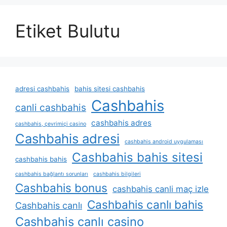
Etiket Bulutu
adresi cashbahis
bahis sitesi cashbahis
Cashbahis
canli cashbahis
cashbahis adres
cashbahis, çevrimiçi casino
Cashbahis adresi
cashbahis android uygulaması
Cashbahis bahis sitesi
cashbahis bahis
cashbahis bağlantı sorunları
cashbahis bilgileri
Cashbahis bonus
cashbahis canli maç izle
Cashbahis canlı bahis
Cashbahis canlı
Cashbahis canlı casino