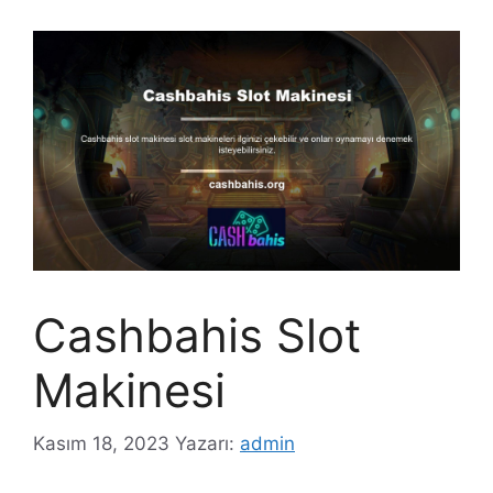
Cashbahis Slot
Makinesi
Kasım 18, 2023
Yazarı:
admin