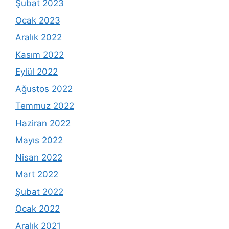
Şubat 2023
Ocak 2023
Aralık 2022
Kasım 2022
Eylül 2022
Ağustos 2022
Temmuz 2022
Haziran 2022
Mayıs 2022
Nisan 2022
Mart 2022
Şubat 2022
Ocak 2022
Aralık 2021