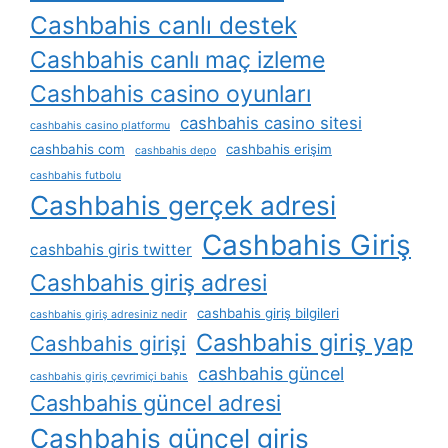
Cashbahis canlı destek
Cashbahis canlı maç izleme
Cashbahis casino oyunları
cashbahis casino sitesi
cashbahis casino platformu
cashbahis com
cashbahis erişim
cashbahis depo
cashbahis futbolu
Cashbahis gerçek adresi
Cashbahis Giriş
cashbahis giris twitter
Cashbahis giriş adresi
cashbahis giriş bilgileri
cashbahis giriş adresiniz nedir
Cashbahis giriş yap
Cashbahis girişi
cashbahis güncel
cashbahis giriş çevrimiçi bahis
Cashbahis güncel adresi
Cashbahis güncel giris