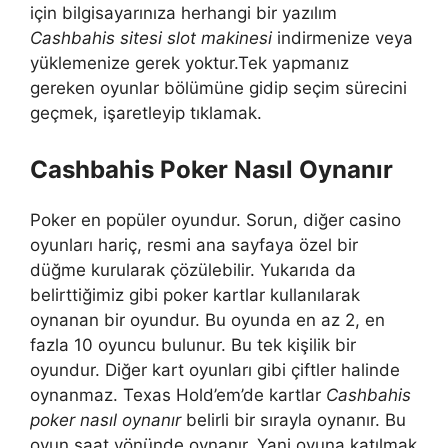
için bilgisayarınıza herhangi bir yazılım
Cashbahis sitesi slot makinesi
indirmenize veya
yüklemenize gerek yoktur.Tek yapmanız
gereken oyunlar bölümüne gidip seçim sürecini
geçmek, işaretleyip tıklamak.
Cashbahis Poker Nasıl Oynanır
Poker en popüler oyundur. Sorun, diğer casino
oyunları hariç, resmi ana sayfaya özel bir
düğme kurularak çözülebilir. Yukarıda da
belirttiğimiz gibi poker kartlar kullanılarak
oynanan bir oyundur. Bu oyunda en az 2, en
fazla 10 oyuncu bulunur. Bu tek kişilik bir
oyundur. Diğer kart oyunları gibi çiftler halinde
oynanmaz. Texas Hold’em’de kartlar
Cashbahis
poker nasıl oynanır
belirli bir sırayla oynanır. Bu
oyun saat yönünde oynanır. Yani oyuna katılmak