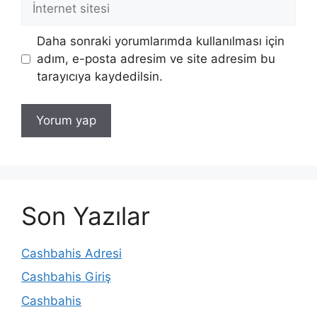
İnternet
sitesi
Daha sonraki yorumlarımda kullanılması için
adım, e-posta adresim ve site adresim bu
tarayıcıya kaydedilsin.
Son Yazılar
Cashbahis Adresi
Cashbahis Giriş
Cashbahis