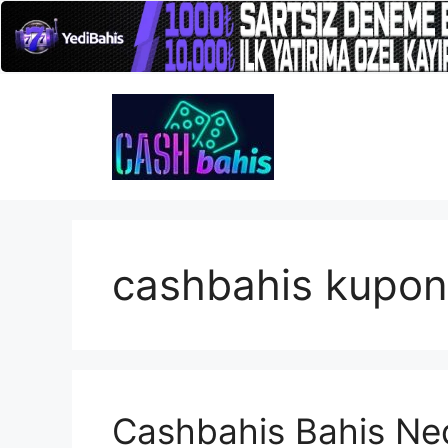
İçeriğe
atla
cashbahis kupon
Cashbahis Bahis Ne