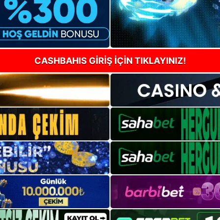
CASHBAHIS GİRİŞ İÇİN TIKLAYINIZ!