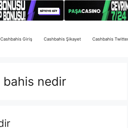
Cashbahis Giriş
Cashbahis Şikayet
Cashbahis Twitte
 bahis nedir
dir