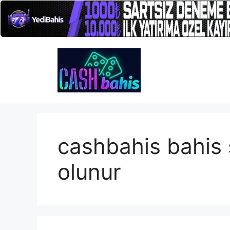
İçeriğe
atla
cashbahis bahis s
olunur