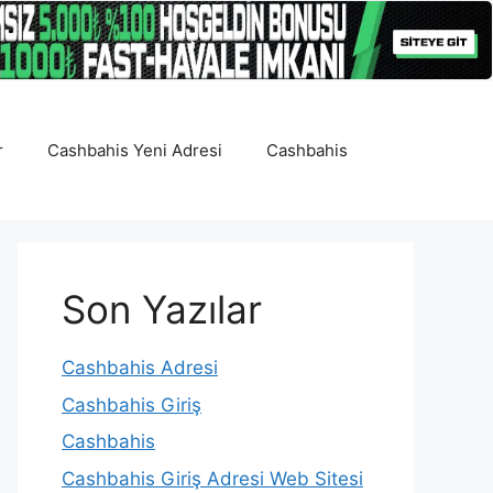
r
Cashbahis Yeni Adresi
Cashbahis
Son Yazılar
Cashbahis Adresi
Cashbahis Giriş
Cashbahis
Cashbahis Giriş Adresi Web Sitesi