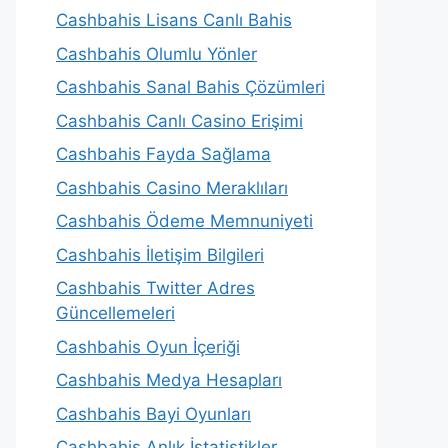
Cashbahis Lisans Canlı Bahis
Cashbahis Olumlu Yönler
Cashbahis Sanal Bahis Çözümleri
Cashbahis Canlı Casino Erişimi
Cashbahis Fayda Sağlama
Cashbahis Casino Meraklıları
Cashbahis Ödeme Memnuniyeti
Cashbahis İletişim Bilgileri
Cashbahis Twitter Adres
Güncellemeleri
Cashbahis Oyun İçeriği
Cashbahis Medya Hesapları
Cashbahis Bayi Oyunları
Cashbahis Anlık İstatistikler