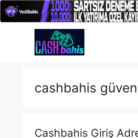
İçeriğe
atla
cashbahis güvenl
Cashbahis Giriş Adre