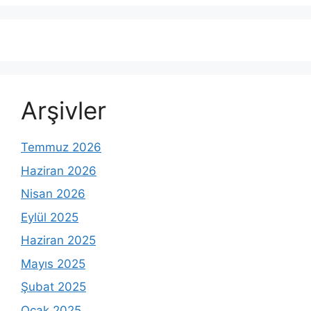
Arşivler
Temmuz 2026
Haziran 2026
Nisan 2026
Eylül 2025
Haziran 2025
Mayıs 2025
Şubat 2025
Ocak 2025