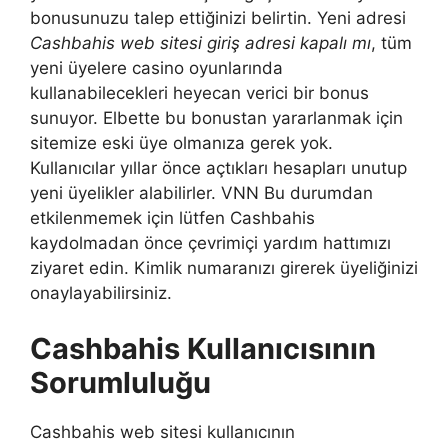
bonusunuzu talep ettiğinizi belirtin. Yeni adresi
Cashbahis web sitesi giriş adresi kapalı mı
, tüm
yeni üyelere casino oyunlarında
kullanabilecekleri heyecan verici bir bonus
sunuyor. Elbette bu bonustan yararlanmak için
sitemize eski üye olmanıza gerek yok.
Kullanıcılar yıllar önce açtıkları hesapları unutup
yeni üyelikler alabilirler. VNN Bu durumdan
etkilenmemek için lütfen Cashbahis
kaydolmadan önce çevrimiçi yardım hattımızı
ziyaret edin. Kimlik numaranızı girerek üyeliğinizi
onaylayabilirsiniz.
Cashbahis Kullanıcısının
Sorumluluğu
Cashbahis web sitesi kullanıcının