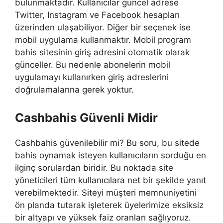
bulunmaktadır. Kullanıcılar güncel adrese
Twitter, Instagram ve Facebook hesapları
üzerinden ulaşabiliyor. Diğer bir seçenek ise
mobil uygulama kullanmaktır. Mobil program
bahis sitesinin giriş adresini otomatik olarak
günceller. Bu nedenle abonelerin mobil
uygulamayı kullanırken giriş adreslerini
doğrulamalarına gerek yoktur.
Cashbahis Güvenli Midir
Cashbahis güvenilebilir mi? Bu soru, bu sitede
bahis oynamak isteyen kullanıcıların sorduğu en
ilginç sorulardan biridir. Bu noktada site
yöneticileri tüm kullanıcılara net bir şekilde yanıt
verebilmektedir. Siteyi müşteri memnuniyetini
ön planda tutarak işleterek üyelerimize eksiksiz
bir altyapı ve yüksek faiz oranları sağlıyoruz.