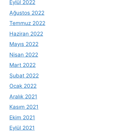
Eylül 2022
Ağustos 2022
Temmuz 2022
Haziran 2022
Mayıs 2022
Nisan 2022
Mart 2022
Şubat 2022
Ocak 2022
Aralık 2021
Kasım 2021
Ekim 2021
Eylül 2021