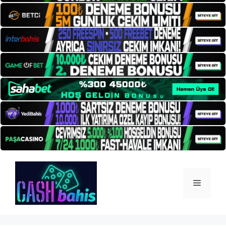
İçeriğe
atla
Menü