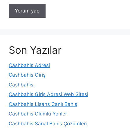
Son Yazılar
Cashbahis Adresi
Cashbahis Giriş
Cashbahis
Cashbahis Giriş Adresi Web Sitesi
Cashbahis Lisans Canlı Bahis
Cashbahis Olumlu Yönler
Cashbahis Sanal Bahis Çözümleri