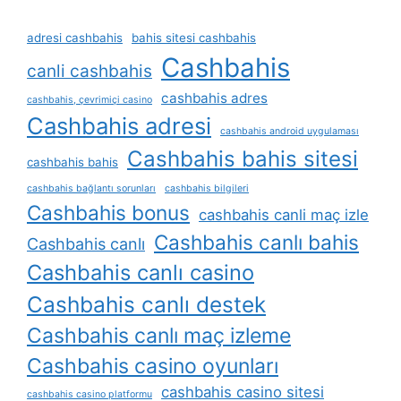
adresi cashbahis
bahis sitesi cashbahis
Cashbahis
canli cashbahis
cashbahis adres
cashbahis, çevrimiçi casino
Cashbahis adresi
cashbahis android uygulaması
Cashbahis bahis sitesi
cashbahis bahis
cashbahis bağlantı sorunları
cashbahis bilgileri
Cashbahis bonus
cashbahis canli maç izle
Cashbahis canlı bahis
Cashbahis canlı
Cashbahis canlı casino
Cashbahis canlı destek
Cashbahis canlı maç izleme
Cashbahis casino oyunları
cashbahis casino sitesi
cashbahis casino platformu