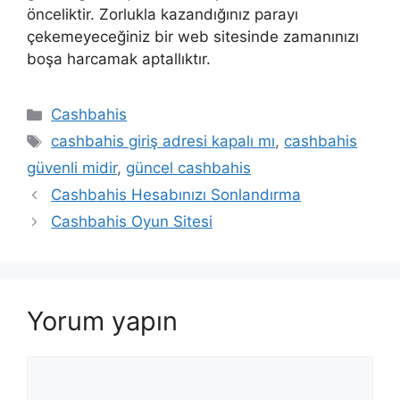
önceliktir. Zorlukla kazandığınız parayı
çekemeyeceğiniz bir web sitesinde zamanınızı
boşa harcamak aptallıktır.
Kategoriler
Cashbahis
Etiketler
cashbahis giriş adresi kapalı mı
,
cashbahis
güvenli midir
,
güncel cashbahis
Yazı
Cashbahis Hesabınızı Sonlandırma
dolaşımı
Cashbahis Oyun Sitesi
Yorum yapın
Yorum