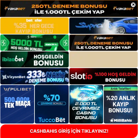
×
CASHBAHIS GİRİŞ İÇİN TIKLAYINIZ!