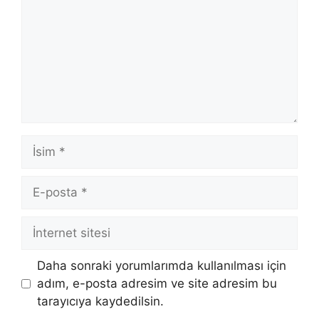
İsim
E-
posta
İnternet
sitesi
Daha sonraki yorumlarımda kullanılması için
adım, e-posta adresim ve site adresim bu
tarayıcıya kaydedilsin.