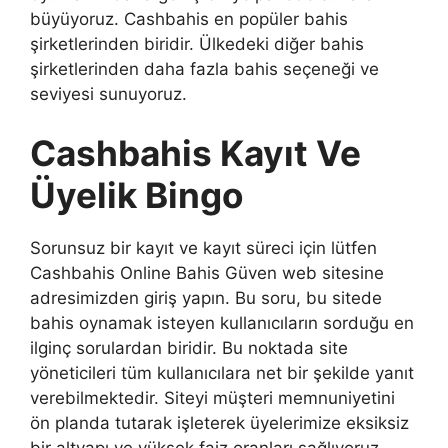
büyüyoruz. Cashbahis en popüler bahis
şirketlerinden biridir. Ülkedeki diğer bahis
şirketlerinden daha fazla bahis seçeneği ve
seviyesi sunuyoruz.
Cashbahis Kayıt Ve
Üyelik Bingo
Sorunsuz bir kayıt ve kayıt süreci için lütfen
Cashbahis Online Bahis Güven web sitesine
adresimizden giriş yapın. Bu soru, bu sitede
bahis oynamak isteyen kullanıcıların sorduğu en
ilginç sorulardan biridir. Bu noktada site
yöneticileri tüm kullanıcılara net bir şekilde yanıt
verebilmektedir. Siteyi müşteri memnuniyetini
ön planda tutarak işleterek üyelerimize eksiksiz