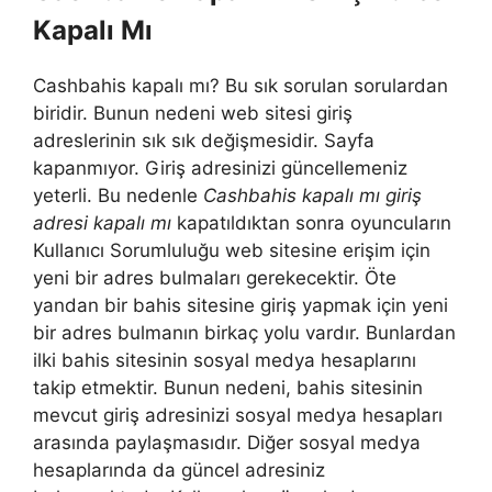
Kapalı Mı
Cashbahis kapalı mı? Bu sık sorulan sorulardan
biridir. Bunun nedeni web sitesi giriş
adreslerinin sık sık değişmesidir. Sayfa
kapanmıyor. Giriş adresinizi güncellemeniz
yeterli. Bu nedenle
Cashbahis kapalı mı giriş
adresi kapalı mı
kapatıldıktan sonra oyuncuların
Kullanıcı Sorumluluğu web sitesine erişim için
yeni bir adres bulmaları gerekecektir. Öte
yandan bir bahis sitesine giriş yapmak için yeni
bir adres bulmanın birkaç yolu vardır. Bunlardan
ilki bahis sitesinin sosyal medya hesaplarını
takip etmektir. Bunun nedeni, bahis sitesinin
mevcut giriş adresinizi sosyal medya hesapları
arasında paylaşmasıdır. Diğer sosyal medya
hesaplarında da güncel adresiniz