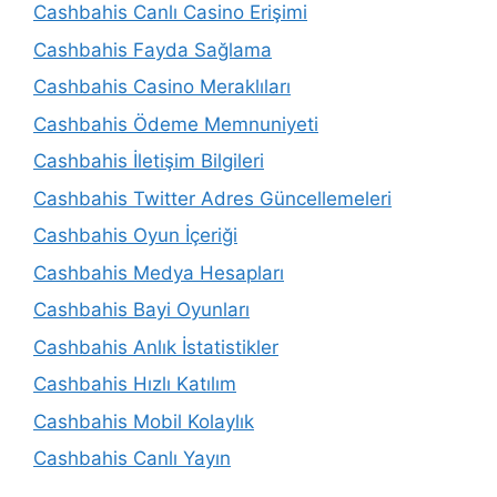
Cashbahis Canlı Casino Erişimi
Cashbahis Fayda Sağlama
Cashbahis Casino Meraklıları
Cashbahis Ödeme Memnuniyeti
Cashbahis İletişim Bilgileri
Cashbahis Twitter Adres Güncellemeleri
Cashbahis Oyun İçeriği
Cashbahis Medya Hesapları
Cashbahis Bayi Oyunları
Cashbahis Anlık İstatistikler
Cashbahis Hızlı Katılım
Cashbahis Mobil Kolaylık
Cashbahis Canlı Yayın