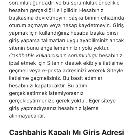
sorumluluğundadır ve bu sorumluluk öncelikle
hesabın gerçekliği ile ilgilidir. Hesabınızı
başkasına devretmeyin, başka birinin cihazında
oturum açmayın veya hesap kaydetmeyin. Giriş
yapmak için kullandığınız hesaba başka birisi
giriş yaparsa talimatları uygulayabilirsiniz ancak
sitenin bunu engellemenin bir yolu yoktur.
Cashbahis kullanıcısının sorumluluğu
hesabınızı
iptal etmek için Sitenin destek ekibiyle iletişime
geçmeli veya e-posta adresinizi vererek Siteyle
iletişime geçmelisiniz. Bu basit adımlar
hesabınızı kapatacaktır. Bu adımı
gerçekleştirmek istemiyorsanız
gerçekleştirmenize gerek yoktur. Eğer siteye
giriş yapmadıysanız hesabınız işleme
alınmayacaktır.
Cashbahis Kapalı Mı Giriş Adresi