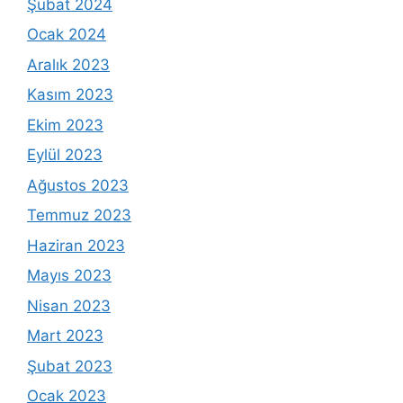
Şubat 2024
Ocak 2024
Aralık 2023
Kasım 2023
Ekim 2023
Eylül 2023
Ağustos 2023
Temmuz 2023
Haziran 2023
Mayıs 2023
Nisan 2023
Mart 2023
Şubat 2023
Ocak 2023