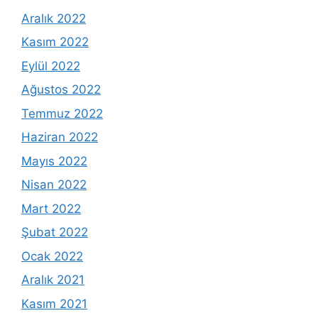
Aralık 2022
Kasım 2022
Eylül 2022
Ağustos 2022
Temmuz 2022
Haziran 2022
Mayıs 2022
Nisan 2022
Mart 2022
Şubat 2022
Ocak 2022
Aralık 2021
Kasım 2021