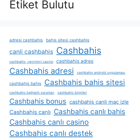
Etiket Bulutu
adresi cashbahis
bahis sitesi cashbahis
Cashbahis
canli cashbahis
cashbahis adres
cashbahis, çevrimiçi casino
Cashbahis adresi
cashbahis android uygulaması
Cashbahis bahis sitesi
cashbahis bahis
cashbahis bağlantı sorunları
cashbahis bilgileri
Cashbahis bonus
cashbahis canli maç izle
Cashbahis canlı bahis
Cashbahis canlı
Cashbahis canlı casino
Cashbahis canlı destek