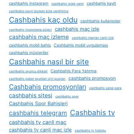
cashbahis instagram
cashbahis kayit
cashbahis i̇stek yanıt
cashbahis kayıt olurken bize verdiğiniz
Cashbahis kaç oldu
cashbahis kullanıcılar
cashbahis maç izle
cashbahis lisanslama süreci
cashbahis maç izleme
cashbahis maçları canlı i̇zle
cashbahis mobil bahis
Cashbahis mobil uygulaması
cashbahis müşteriler
Cashbahis nasıl bir site
Cashbahis Para Yatırma
cashbahis oyuncu dikkati
cashbahis promosyon
cashbahis poker oyunları i̇çin i̇puçları
Cashbahis promosyonları
cashbahis sanal para
cashbahis sitesi
cashbahis spor
Cashbahis Spor Bahisleri
Cashbahis tv
cashbahis telegram
cashbahis tv canli maç
cashbahis tv canli maç izle
cashbahis tv futbolu