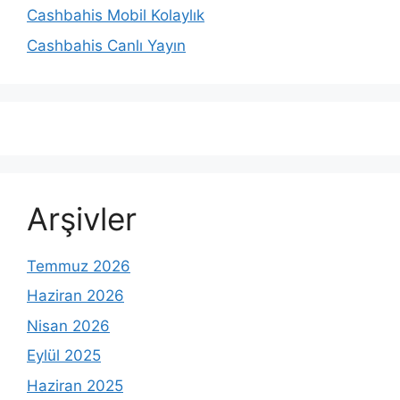
Cashbahis Mobil Kolaylık
Cashbahis Canlı Yayın
Arşivler
Temmuz 2026
Haziran 2026
Nisan 2026
Eylül 2025
Haziran 2025