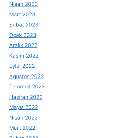
Nisan 2023
Mart 2023
Şubat 2023
Ocak 2023
Aralık 2022
Kasım 2022
Eylül 2022
Ağustos 2022
Temmuz 2022
Haziran 2022
Mayıs 2022
Nisan 2022
Mart 2022