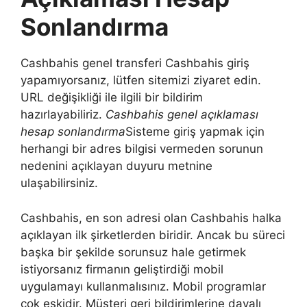
Sonlandırma
Cashbahis genel transferi Cashbahis giriş
yapamıyorsanız, lütfen sitemizi ziyaret edin.
URL değişikliği ile ilgili bir bildirim
hazırlayabiliriz.
Cashbahis genel açıklaması
hesap sonlandırma
Sisteme giriş yapmak için
herhangi bir adres bilgisi vermeden sorunun
nedenini açıklayan duyuru metnine
ulaşabilirsiniz.
Cashbahis, en son adresi olan Cashbahis halka
açıklayan ilk şirketlerden biridir. Ancak bu süreci
başka bir şekilde sorunsuz hale getirmek
istiyorsanız firmanın geliştirdiği mobil
uygulamayı kullanmalısınız. Mobil programlar
çok eskidir. Müşteri geri bildirimlerine dayalı