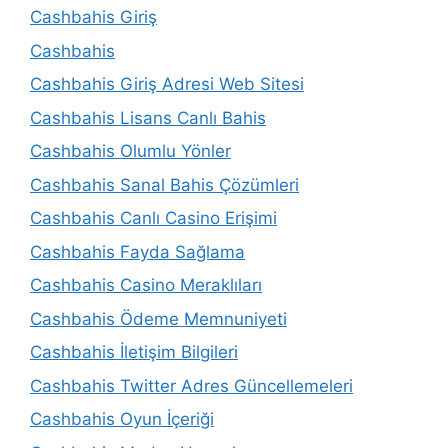
Cashbahis Giriş
Cashbahis
Cashbahis Giriş Adresi Web Sitesi
Cashbahis Lisans Canlı Bahis
Cashbahis Olumlu Yönler
Cashbahis Sanal Bahis Çözümleri
Cashbahis Canlı Casino Erişimi
Cashbahis Fayda Sağlama
Cashbahis Casino Meraklıları
Cashbahis Ödeme Memnuniyeti
Cashbahis İletişim Bilgileri
Cashbahis Twitter Adres Güncellemeleri
Cashbahis Oyun İçeriği