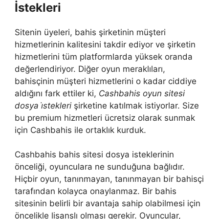
İstekleri
Sitenin üyeleri, bahis şirketinin müşteri
hizmetlerinin kalitesini takdir ediyor ve şirketin
hizmetlerini tüm platformlarda yüksek oranda
değerlendiriyor. Diğer oyun meraklıları,
bahisçinin müşteri hizmetlerini o kadar ciddiye
aldığını fark ettiler ki,
Cashbahis oyun sitesi
dosya i̇stekleri
şirketine katılmak istiyorlar. Size
bu premium hizmetleri ücretsiz olarak sunmak
için Cashbahis ile ortaklık kurduk.
Cashbahis bahis sitesi dosya isteklerinin
önceliği, oyunculara ne sunduğuna bağlıdır.
Hiçbir oyun, tanınmayan, tanınmayan bir bahisçi
tarafından kolayca onaylanmaz. Bir bahis
sitesinin belirli bir avantaja sahip olabilmesi için
öncelikle lisanslı olması gerekir. Oyuncular,