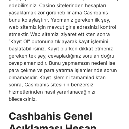
edebilirsiniz. Casino sitelerinden hesapları
yasaklamak zor görünebilir ama Cashbahis
bunu kolaylaştırır. Yapmanız gereken ilk şey,
web sitemiz için mevcut giriş adresinizi kontrol
etmektir. Web sitemizi ziyaret ettikten sonra
“Kayıt Ol” butonuna tıklayarak kayıt işlemini
başlatabilirsiniz. Kayıt olurken dikkat etmeniz
gereken tek şey, cevapladığınız soruları doğru
cevaplamanızdır. Bunu yapmamızın nedeni ise
para çekme ve para yatırma işlemlerinde sorun
olmamasıdır. Kayıt işlemini tamamladıktan
sonra, Cashbahis sitesinin benzersiz
hizmetlerinden nasıl yararlanacağınızı
bileceksiniz.
Cashbahis Genel
Açıklaması Hesap