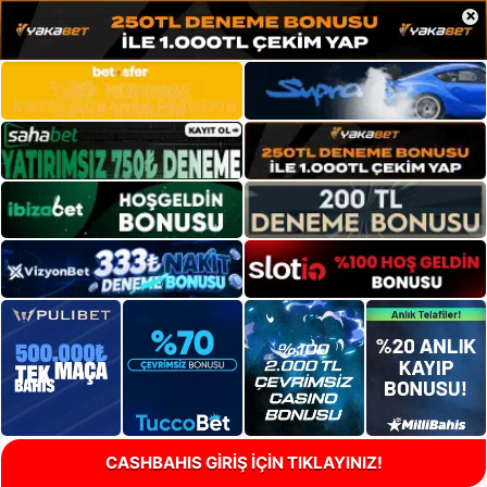
×
CASHBAHIS GİRİŞ İÇİN TIKLAYINIZ!