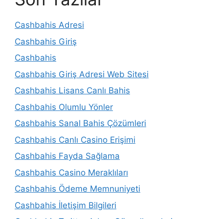
Cashbahis Adresi
Cashbahis Giriş
Cashbahis
Cashbahis Giriş Adresi Web Sitesi
Cashbahis Lisans Canlı Bahis
Cashbahis Olumlu Yönler
Cashbahis Sanal Bahis Çözümleri
Cashbahis Canlı Casino Erişimi
Cashbahis Fayda Sağlama
Cashbahis Casino Meraklıları
Cashbahis Ödeme Memnuniyeti
Cashbahis İletişim Bilgileri