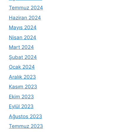
Temmuz 2024
Haziran 2024
Mayıs 2024
Nisan 2024
Mart 2024
Şubat 2024
Ocak 2024
Aralık 2023
Kasım 2023
Ekim 2023
Eylül 2023
Ağustos 2023
Temmuz 2023