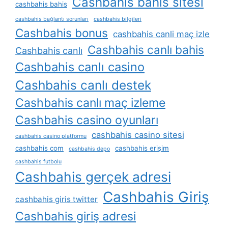
Cashbahis bahis sitesi
cashbahis bahis
cashbahis bağlantı sorunları
cashbahis bilgileri
Cashbahis bonus
cashbahis canli maç izle
Cashbahis canlı bahis
Cashbahis canlı
Cashbahis canlı casino
Cashbahis canlı destek
Cashbahis canlı maç izleme
Cashbahis casino oyunları
cashbahis casino sitesi
cashbahis casino platformu
cashbahis com
cashbahis erişim
cashbahis depo
cashbahis futbolu
Cashbahis gerçek adresi
Cashbahis Giriş
cashbahis giris twitter
Cashbahis giriş adresi