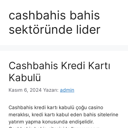
cashbahis bahis
sektöründe lider
Cashbahis Kredi Kartı
Kabulü
Kasım 6, 2024
Yazarı:
admin
Cashbahis kredi kartı kabulü çoğu casino
meraklısı, kredi kartı kabul eden bahis sitelerine
yatırım yapma konusunda endişelidir.