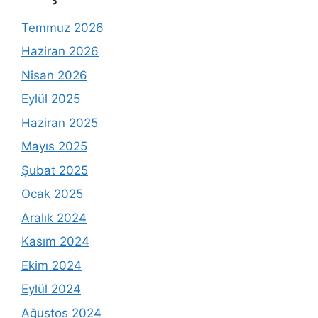
Temmuz 2026
Haziran 2026
Nisan 2026
Eylül 2025
Haziran 2025
Mayıs 2025
Şubat 2025
Ocak 2025
Aralık 2024
Kasım 2024
Ekim 2024
Eylül 2024
Ağustos 2024