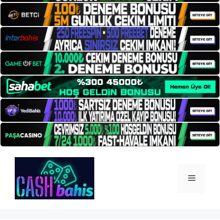
İçeriğe
atla
Menü