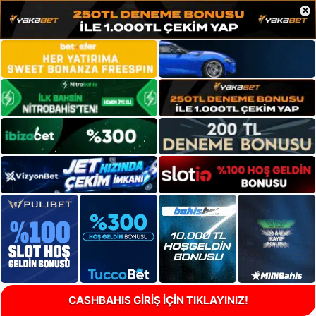
×
CASHBAHIS GİRİŞ İÇİN TIKLAYINIZ!