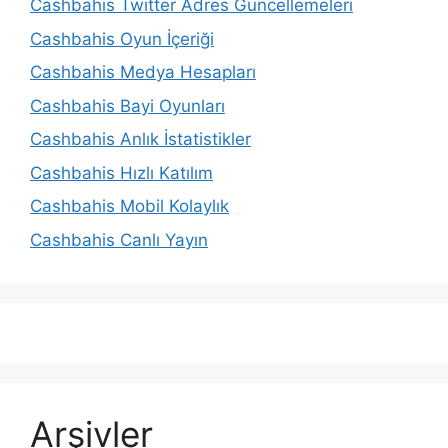
Cashbahis Twitter Adres Güncellemeleri
Cashbahis Oyun İçeriği
Cashbahis Medya Hesapları
Cashbahis Bayi Oyunları
Cashbahis Anlık İstatistikler
Cashbahis Hızlı Katılım
Cashbahis Mobil Kolaylık
Cashbahis Canlı Yayın
Arşivler