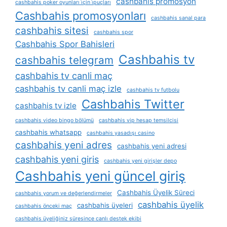
cashbahis promosyon
cashbahis poker oyunları i̇çin i̇puçları
Cashbahis promosyonları
cashbahis sanal para
cashbahis sitesi
cashbahis spor
Cashbahis Spor Bahisleri
Cashbahis tv
cashbahis telegram
cashbahis tv canli maç
cashbahis tv canli maç izle
cashbahis tv futbolu
Cashbahis Twitter
cashbahis tv izle
cashbahis video bingo bölümü
cashbahis vip hesap temsilcisi
cashbahis whatsapp
cashbahis yasadışı casino
cashbahis yeni adres
cashbahis yeni adresi
cashbahis yeni giris
cashbahis yeni girişler depo
Cashbahis yeni güncel giriş
Cashbahis Üyelik Süreci
cashbahis yorum ve değerlendirmeler
cashbahis üyelik
cashbahis üyeleri
cashbahis önceki maç
cashbahis üyeliğiniz süresince canlı destek ekibi