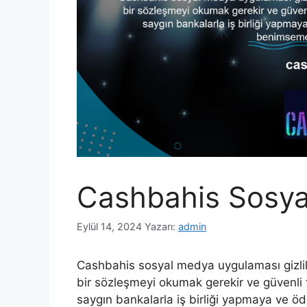
Cashbahis Sosya
Eylül 14, 2024
Yazarı:
admin
Cashbahis sosyal medya uygulaması gizli
bir sözleşmeyi okumak gerekir ve güvenli 
saygın bankalarla iş birliği yapmaya ve ö