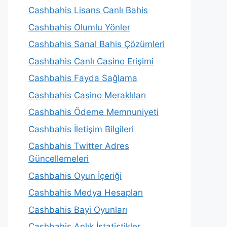
Cashbahis Lisans Canlı Bahis
Cashbahis Olumlu Yönler
Cashbahis Sanal Bahis Çözümleri
Cashbahis Canlı Casino Erişimi
Cashbahis Fayda Sağlama
Cashbahis Casino Meraklıları
Cashbahis Ödeme Memnuniyeti
Cashbahis İletişim Bilgileri
Cashbahis Twitter Adres
Güncellemeleri
Cashbahis Oyun İçeriği
Cashbahis Medya Hesapları
Cashbahis Bayi Oyunları
Cashbahis Anlık İstatistikler