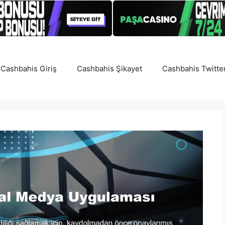
Cashbahis Giriş
Cashbahis Şikayet
Cashbahis Twitte