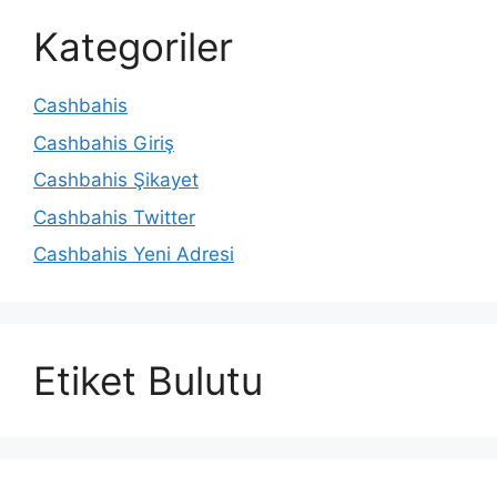
Kategoriler
Cashbahis
Cashbahis Giriş
Cashbahis Şikayet
Cashbahis Twitter
Cashbahis Yeni Adresi
Etiket Bulutu