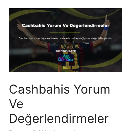
Cashbahis Yorum
Ve
Değerlendirmeler