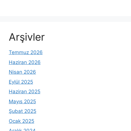
Arşivler
Temmuz 2026
Haziran 2026
Nisan 2026
Eylül 2025
Haziran 2025
Mayıs 2025
Şubat 2025
Ocak 2025
Aralık 2024