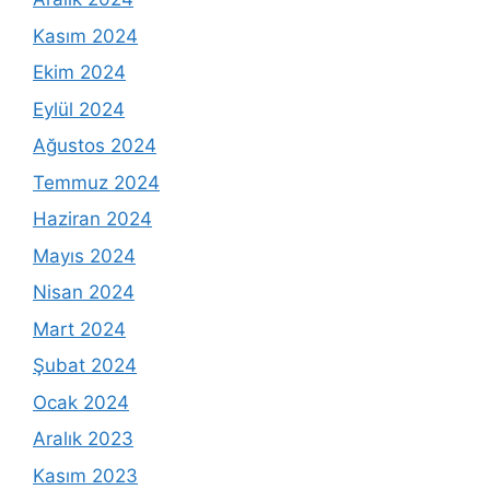
Kasım 2024
Ekim 2024
Eylül 2024
Ağustos 2024
Temmuz 2024
Haziran 2024
Mayıs 2024
Nisan 2024
Mart 2024
Şubat 2024
Ocak 2024
Aralık 2023
Kasım 2023