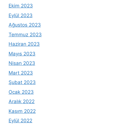
Ekim 2023
Eylül 2023
Ağustos 2023
Temmuz 2023
Haziran 2023
Mayıs 2023
Nisan 2023
Mart 2023
Şubat 2023
Ocak 2023
Aralık 2022
Kasım 2022
Eylül 2022