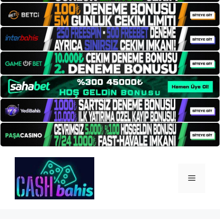
İçeriğe
atla
Menü