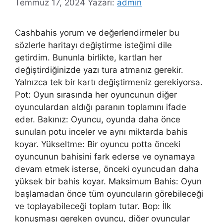
Temmuz 17, 2024
Yazarı:
admin
Cashbahis yorum ve değerlendirmeler bu
sözlerle haritayı değiştirme isteğimi dile
getirdim. Bununla birlikte, kartları her
değiştirdiğinizde yazı tura atmanız gerekir.
Yalnızca tek bir kartı değiştirmeniz gerekiyorsa.
Pot: Oyun sırasında her oyuncunun diğer
oyunculardan aldığı paranın toplamını ifade
eder. Bakınız: Oyuncu, oyunda daha önce
sunulan potu inceler ve aynı miktarda bahis
koyar. Yükseltme: Bir oyuncu potta önceki
oyuncunun bahisini fark ederse ve oynamaya
devam etmek isterse, önceki oyuncudan daha
yüksek bir bahis koyar. Maksimum Bahis: Oyun
başlamadan önce tüm oyuncuların görebileceği
ve toplayabileceği toplam tutar. Bop: İlk
konuşması gereken oyuncu, diğer oyuncular