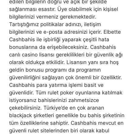
edilen bilgilerin doğru ve açık bir şekilde
sağlanması esastır. Üye olabilmek için kişisel
bilgilerinizi vermeniz gerekmektedir.
Tartıştığımız politikalar adınızı, iletişim
bilgilerinizi ve e-posta adresinizi içerir. Elbette
Cashbahis ile işbirliği yaparak çeşitli hata
bonuslarına da erişebileceksiniz. Cashbahis
canlı casino lisansı gereklilikleri bir güvenlik ağı
olarak oldukça etkilidir. Lisansın yanı sıra hoş
geldin bonusu programı da programın
güvenilirliğini sağlayan çok önemli bir özelliktir.
Cashbahis para yatırma işlemi basit ve
güvenlidir. Tüm rulet poker oyunlarına katılmak
istiyorsanız bahislerinizi zahmetsizce
çekebilirsiniz. Türkiye’de en çok aranan
blackjack şirketleri genellikle bu bahis şirketinin
tüm özelliklerine sahiptir. Cashbahis mevcut en
güvenli rulet sitelerinden biri olarak kabul