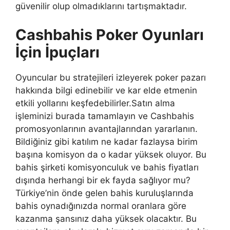
güvenilir olup olmadıklarını tartışmaktadır.
Cashbahis Poker Oyunları
İçin İpuçları
Oyuncular bu stratejileri izleyerek poker pazarı
hakkında bilgi edinebilir ve kar elde etmenin
etkili yollarını keşfedebilirler.Satın alma
işleminizi burada tamamlayın ve Cashbahis
promosyonlarının avantajlarından yararlanın.
Bildiğiniz gibi katılım ne kadar fazlaysa birim
başına komisyon da o kadar yüksek oluyor. Bu
bahis şirketi komisyonculuk ve bahis fiyatları
dışında herhangi bir ek fayda sağlıyor mu?
Türkiye’nin önde gelen bahis kuruluşlarında
bahis oynadığınızda normal oranlara göre
kazanma şansınız daha yüksek olacaktır. Bu