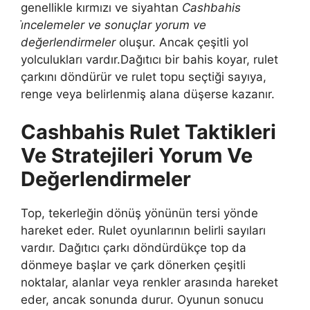
genellikle kırmızı ve siyahtan
Cashbahis
i̇ncelemeler ve sonuçlar yorum ve
değerlendirmeler
oluşur. Ancak çeşitli yol
yolculukları vardır.Dağıtıcı bir bahis koyar, rulet
çarkını döndürür ve rulet topu seçtiği sayıya,
renge veya belirlenmiş alana düşerse kazanır.
Cashbahis Rulet Taktikleri
Ve Stratejileri Yorum Ve
Değerlendirmeler
Top, tekerleğin dönüş yönünün tersi yönde
hareket eder. Rulet oyunlarının belirli sayıları
vardır. Dağıtıcı çarkı döndürdükçe top da
dönmeye başlar ve çark dönerken çeşitli
noktalar, alanlar veya renkler arasında hareket
eder, ancak sonunda durur. Oyunun sonucu