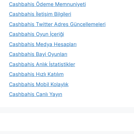
Cashbahis Ödeme Memnuniyeti
Cashbahis İletişim Bilgileri
Cashbahis Twitter Adres Güncellemeleri
Cashbahis Oyun İçeriği
Cashbahis Medya Hesapları
Cashbahis Bayi Oyunları
Cashbahis Anlık İstatistikler
Cashbahis Hızlı Katılım
Cashbahis Mobil Kolaylık
Cashbahis Canlı Yayın