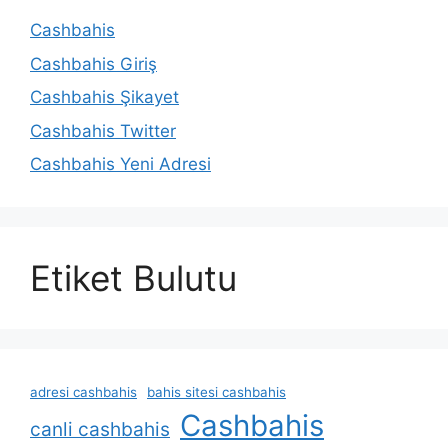
Cashbahis
Cashbahis Giriş
Cashbahis Şikayet
Cashbahis Twitter
Cashbahis Yeni Adresi
Etiket Bulutu
adresi cashbahis
bahis sitesi cashbahis
Cashbahis
canli cashbahis