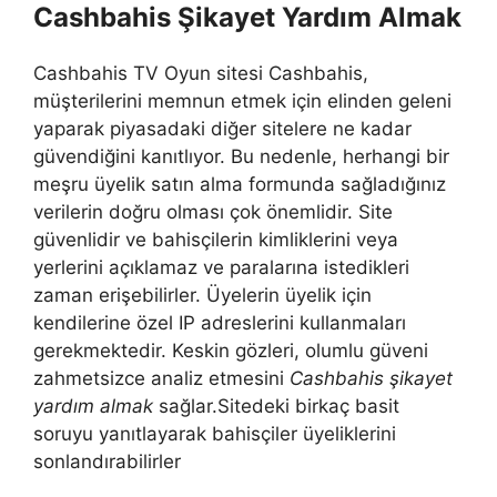
Cashbahis Şikayet Yardım Almak
Cashbahis TV Oyun sitesi Cashbahis,
müşterilerini memnun etmek için elinden geleni
yaparak piyasadaki diğer sitelere ne kadar
güvendiğini kanıtlıyor. Bu nedenle, herhangi bir
meşru üyelik satın alma formunda sağladığınız
verilerin doğru olması çok önemlidir. Site
güvenlidir ve bahisçilerin kimliklerini veya
yerlerini açıklamaz ve paralarına istedikleri
zaman erişebilirler. Üyelerin üyelik için
kendilerine özel IP adreslerini kullanmaları
gerekmektedir. Keskin gözleri, olumlu güveni
zahmetsizce analiz etmesini
Cashbahis şikayet
yardım almak
sağlar.Sitedeki birkaç basit
soruyu yanıtlayarak bahisçiler üyeliklerini
sonlandırabilirler