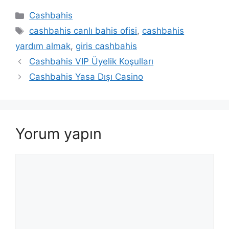
Kategoriler
Cashbahis
Etiketler
cashbahis canlı bahis ofisi
,
cashbahis
yardım almak
,
giris cashbahis
Yazı
Cashbahis VIP Üyelik Koşulları
dolaşımı
Cashbahis Yasa Dışı Casino
Yorum yapın
Yorum