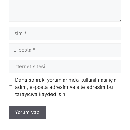
İsim
E-
posta
İnternet
sitesi
Daha sonraki yorumlarımda kullanılması için
adım, e-posta adresim ve site adresim bu
tarayıcıya kaydedilsin.