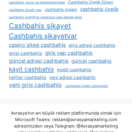
Cashbahis Üyelik Süreci
cashbahis yorum ve değerlendirmeler
cashbahis üyelik
cashbahis üyeleri
cashbahis önceki maç
cashbahis üyeliğiniz süresince canlı destek ekibi
Cashbahis şikayet
Cashbahis şikayetvar
casino sitesi cashbahis
giris adresi cashbahis
giris yap cashbahis
girisi cashbahis
güncel adresi cashbahis
güncel cashbahis
kayit cashbahis
mobil cashbahis
twitter cashbahis
yeni adresi cashbahis
yeni giris cashbahis
cashbahis üyelik sözleşmesi
Avrasya'nın en büyük reklam platformunda olmak için
Microsoft Teams:
reklam@avrasyamarketing.com
adresimizden veya Telegram: @Avrasyamarketing