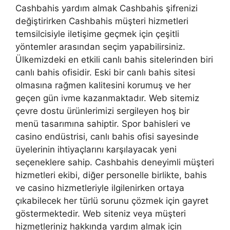
Cashbahis yardım almak Cashbahis şifrenizi
değiştirirken Cashbahis müşteri hizmetleri
temsilcisiyle iletişime geçmek için çeşitli
yöntemler arasından seçim yapabilirsiniz.
Ülkemizdeki en etkili canlı bahis sitelerinden biri
canlı bahis ofisidir. Eski bir canlı bahis sitesi
olmasına rağmen kalitesini korumuş ve her
geçen gün ivme kazanmaktadır. Web sitemiz
çevre dostu ürünlerimizi sergileyen hoş bir
menü tasarımına sahiptir. Spor bahisleri ve
casino endüstrisi, canlı bahis ofisi sayesinde
üyelerinin ihtiyaçlarını karşılayacak yeni
seçeneklere sahip. Cashbahis deneyimli müşteri
hizmetleri ekibi, diğer personelle birlikte, bahis
ve casino hizmetleriyle ilgilenirken ortaya
çıkabilecek her türlü sorunu çözmek için gayret
göstermektedir. Web siteniz veya müşteri
hizmetleriniz hakkında yardım almak için