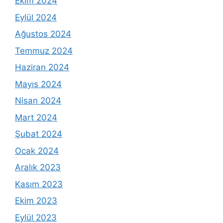
Ekim 2024
Eylül 2024
Ağustos 2024
Temmuz 2024
Haziran 2024
Mayıs 2024
Nisan 2024
Mart 2024
Şubat 2024
Ocak 2024
Aralık 2023
Kasım 2023
Ekim 2023
Eylül 2023