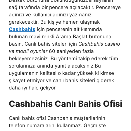
sağ tarafında bir pencere açılacaktır. Pencereye
adınızı ve kullanıcı adınızı yazmanız
gerekecektir. Bu kişiye hemen ulaşmak
Cashbahis
için pencerenin alt kısmında
bulunan mavi renkli Arama Başlat butonuna
basın. Canlı bahis siteleri için
Cashbahis casino
ve mobil oyunlar
60 saniyeden fazla
bekleyemezsiniz. Bu yöntemi takip ederek tüm
sorularınıza anında yanıt alacaksınız.Bu
uygulamanın kalitesi o kadar yüksek ki kimse
şikayet etmiyor ve canlı bahis siteleri giderek
daha iyi hale geliyor
Cashbahis Canlı Bahis Ofisi
Canlı bahis ofisi Cashbahis müşterilerinin
telefon numaralarını kullanmaz. Geçmişte