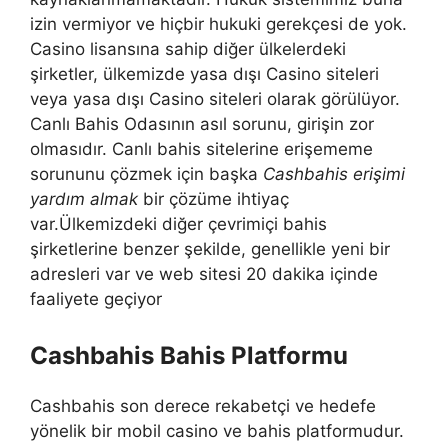
izin vermiyor ve hiçbir hukuki gerekçesi de yok.
Casino lisansına sahip diğer ülkelerdeki
şirketler, ülkemizde yasa dışı Casino siteleri
veya yasa dışı Casino siteleri olarak görülüyor.
Canlı Bahis Odasının asıl sorunu, girişin zor
olmasıdır. Canlı bahis sitelerine erişememe
sorununu çözmek için başka
Cashbahis erişimi
yardım almak
bir çözüme ihtiyaç
var.Ülkemizdeki diğer çevrimiçi bahis
şirketlerine benzer şekilde, genellikle yeni bir
adresleri var ve web sitesi 20 dakika içinde
faaliyete geçiyor
Cashbahis Bahis Platformu
Cashbahis son derece rekabetçi ve hedefe
yönelik bir mobil casino ve bahis platformudur.