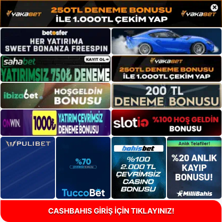
×
CASHBAHIS GİRİŞ İÇİN TIKLAYINIZ!