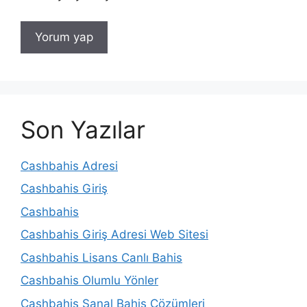
Son Yazılar
Cashbahis Adresi
Cashbahis Giriş
Cashbahis
Cashbahis Giriş Adresi Web Sitesi
Cashbahis Lisans Canlı Bahis
Cashbahis Olumlu Yönler
Cashbahis Sanal Bahis Çözümleri