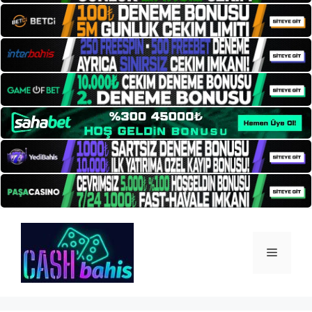
İçeriğe
atla
Menü