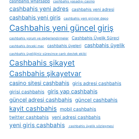
cashbahis whatsapp
cashbahis yasadışı casino
cashbahis yeni adres
cashbahis yeni adresi
cashbahis yeni giris
cashbahis yeni girişler depo
Cashbahis yeni güncel giriş
Cashbahis Üyelik Süreci
cashbahis yorum ve değerlendirmeler
cashbahis üyelik
cashbahis üyeleri
cashbahis önceki maç
cashbahis üyeliğiniz süresince canlı destek ekibi
Cashbahis şikayet
Cashbahis şikayetvar
casino sitesi cashbahis
giris adresi cashbahis
giris yap cashbahis
girisi cashbahis
güncel adresi cashbahis
güncel cashbahis
kayit cashbahis
mobil cashbahis
twitter cashbahis
yeni adresi cashbahis
yeni giris cashbahis
cashbahis üyelik sözleşmesi