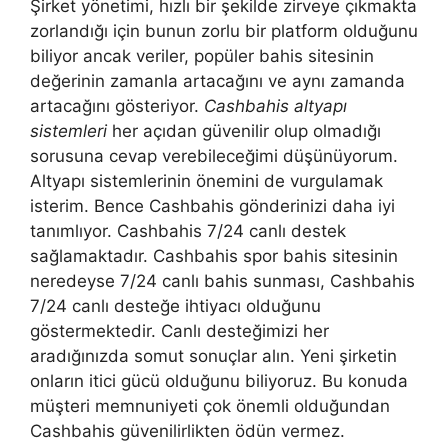
Şirket yönetimi, hızlı bir şekilde zirveye çıkmakta
zorlandığı için bunun zorlu bir platform olduğunu
biliyor ancak veriler, popüler bahis sitesinin
değerinin zamanla artacağını ve aynı zamanda
artacağını gösteriyor.
Cashbahis altyapı
sistemleri
her açıdan güvenilir olup olmadığı
sorusuna cevap verebileceğimi düşünüyorum.
Altyapı sistemlerinin önemini de vurgulamak
isterim. Bence Cashbahis gönderinizi daha iyi
tanımlıyor. Cashbahis 7/24 canlı destek
sağlamaktadır. Cashbahis spor bahis sitesinin
neredeyse 7/24 canlı bahis sunması, Cashbahis
7/24 canlı desteğe ihtiyacı olduğunu
göstermektedir. Canlı desteğimizi her
aradığınızda somut sonuçlar alın. Yeni şirketin
onların itici gücü olduğunu biliyoruz. Bu konuda
müşteri memnuniyeti çok önemli olduğundan
Cashbahis güvenilirlikten ödün vermez.