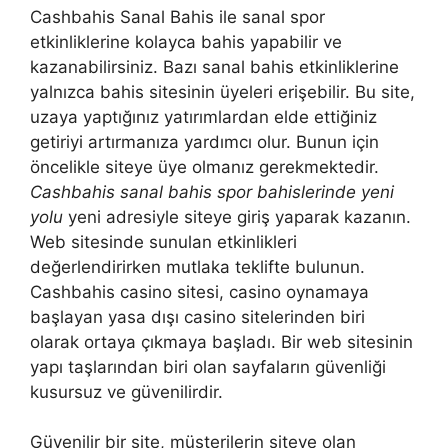
Cashbahis Sanal Bahis ile sanal spor
etkinliklerine kolayca bahis yapabilir ve
kazanabilirsiniz. Bazı sanal bahis etkinliklerine
yalnızca bahis sitesinin üyeleri erişebilir. Bu site,
uzaya yaptığınız yatırımlardan elde ettiğiniz
getiriyi artırmanıza yardımcı olur. Bunun için
öncelikle siteye üye olmanız gerekmektedir.
Cashbahis sanal bahis spor bahislerinde yeni
yolu
yeni adresiyle siteye giriş yaparak kazanın.
Web sitesinde sunulan etkinlikleri
değerlendirirken mutlaka teklifte bulunun.
Cashbahis casino sitesi, casino oynamaya
başlayan yasa dışı casino sitelerinden biri
olarak ortaya çıkmaya başladı. Bir web sitesinin
yapı taşlarından biri olan sayfaların güvenliği
kusursuz ve güvenilirdir.
Güvenilir bir site, müşterilerin siteye olan