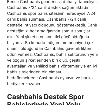
Bence Cashbahis gönderinizi daha iyi tanımlıyor.
Cashbahis 7/24 canlı destek sağlamaktadır.
Cashbahis spor bahis sitesinin neredeyse 7/24
canlı bahis sunması, Cashbahis 7/24 canlı
desteğe ihtiyacı olduğunu göstermektedir. Canlı
desteğimizi her aradığınızda somut sonuçlar
alın. Yeni şirketin onların itici gücü olduğunu
biliyoruz. Bu konuda müşteri memnuniyeti çok
önemli olduğundan Cashbahis güvenilirlikten
ödün vermez. Cashbahis, bahis sektörünün yeni
ve özgün şirketlerinden biri olup, çeşitli
avantajları ve yenilikçi bahis yöntemleriyle en iyi
bahis sitelerinden biri olmayı
hedeflemektedir.Cashbahis oynayın ve harika
hediyeler kazanın.
Cashbahis Destek Spor
Bahislerinde Yeni Yolu