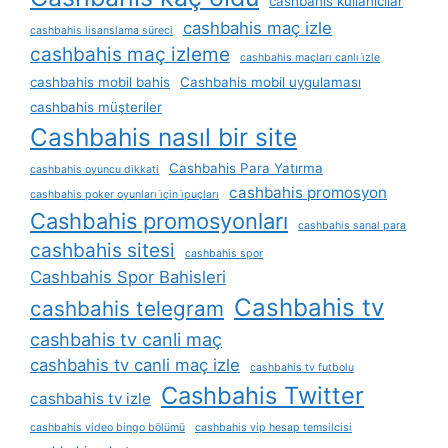
cashbahis kullanıcılar
cashbahis maç izle
cashbahis lisanslama süreci
cashbahis maç izleme
cashbahis maçları canlı i̇zle
cashbahis mobil bahis
Cashbahis mobil uygulaması
cashbahis müşteriler
Cashbahis nasıl bir site
Cashbahis Para Yatırma
cashbahis oyuncu dikkati
cashbahis promosyon
cashbahis poker oyunları i̇çin i̇puçları
Cashbahis promosyonları
cashbahis sanal para
cashbahis sitesi
cashbahis spor
Cashbahis Spor Bahisleri
Cashbahis tv
cashbahis telegram
cashbahis tv canli maç
cashbahis tv canli maç izle
cashbahis tv futbolu
Cashbahis Twitter
cashbahis tv izle
cashbahis video bingo bölümü
cashbahis vip hesap temsilcisi