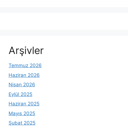
Arşivler
Temmuz 2026
Haziran 2026
Nisan 2026
Eylül 2025
Haziran 2025
Mayıs 2025
Şubat 2025