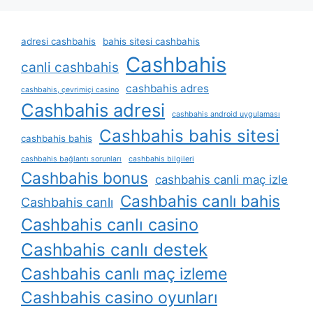
adresi cashbahis
bahis sitesi cashbahis
Cashbahis
canli cashbahis
cashbahis adres
cashbahis, çevrimiçi casino
Cashbahis adresi
cashbahis android uygulaması
Cashbahis bahis sitesi
cashbahis bahis
cashbahis bağlantı sorunları
cashbahis bilgileri
Cashbahis bonus
cashbahis canli maç izle
Cashbahis canlı bahis
Cashbahis canlı
Cashbahis canlı casino
Cashbahis canlı destek
Cashbahis canlı maç izleme
Cashbahis casino oyunları